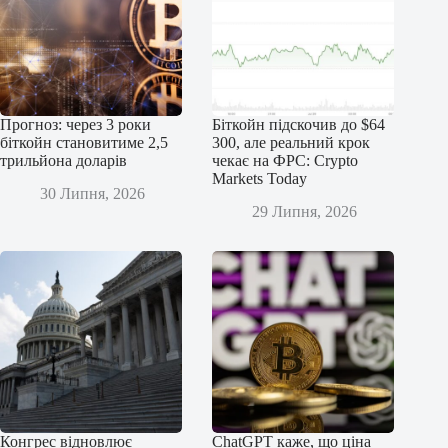
Прогноз: через 3 роки
Біткойн підскочив до $64
біткойн становитиме 2,5
300, але реальний крок
трильйона доларів
чекає на ФРС: Crypto
Markets Today
30 Липня, 2026
29 Липня, 2026
Конгрес відновлює
ChatGPT каже, що ціна