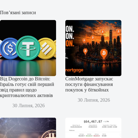
Пов’язані записи
Від Dogecoin до Bitcoin:
CoinMortgage запускає
Ізраїль готує свій перший
послуги фінансування
звід правил щодо
покупок у біткойнах
криптовалютних активів
30 Липня, 2026
30 Липня, 2026