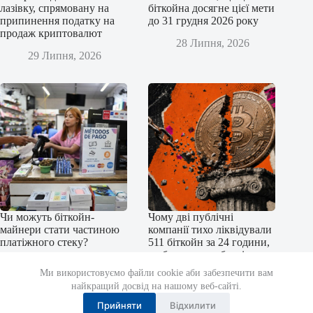
лазівку, спрямовану на
біткойна досягне цієї мети
припинення податку на
до 31 грудня 2026 року
продаж криптовалют
28 Липня, 2026
29 Липня, 2026
Чи можуть біткойн-
Чому дві публічні
майнери стати частиною
компанії тихо ліквідували
платіжного стеку?
511 біткойн за 24 години,
щоб уникнути боргів у
27 Липня, 2026
31,7 мільйона доларів
Ми використовуємо файли cookie аби забезпечити вам
найкращий досвід на нашому веб-сайті.
27 Липня, 2026
Прийняти
Відхилити