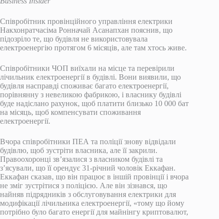
Business Insider
Співробітник провінційного управління електрики
Накхонратчасіма Ронначай Асанапхан пояснив, що
підозріло те, що будівля не використовувала
електроенергію протягом 6 місяців, але там хтось живе.
Співробітники ЧОП виїхали на місце та перевірили
лічильник електроенергії в будівлі. Вони виявили, що
будівля насправді споживає багато електроенергії,
порівнянну з невеликою фабрикою, і власнику будівлі
буде надіслано рахунок, щоб платити близько 10 000 бат
на місяць, щоб компенсувати споживання
електроенергії.
Вчора співробітники ПЕА та поліції знову відвідали
будівлю, щоб зустріти власника, але її закрили.
Правоохоронці зв’язалися з власником будівлі та
з’ясували, що її орендує 31-річний чоловік Еккафан.
Еккафан сказав, що він працює в іншій провінції і вчора
не зміг зустрітися з поліцією. Але він зізнався, що
найняв підрядників з обслуговування електрики для
модифікації лічильника електроенергії, «тому що йому
потрібно було багато енергії для майнінгу криптовалют,