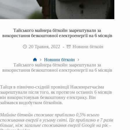
Тайського майнера біткойн заарештували за
використання безкоштовної електроенергії на 6 місяців
20 Травня, 2022
Новини біткоін
Головна
Новини біткоін
Тайського майнера біткойн заарештували за
використання безкоштовної електроенергії на 6 місяців
Тайця в північно-східній провінції Накхонратчасіма
заарештували після того, як протягом останніх 6 місяців
він використовував безкоштовну електрику. Він
займався видобутком біткойнів.
Майнінг біткойн споживає приблизно 0,5% всього
споживання енергії в усьому світі. Це приблизно в 7 разів
більше, ніж загальне споживання енергії Google на рік –