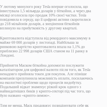
У лютому минулого року Tesla вперше оголосила, що
інвестувала 1,5 мільярда доларів у біткойни, а через два
місяці оголосила про продаж 10% своєї частки. Tesla
повідомила в середу, що її цифрові активи скоротилися
до 218 мільйонів доларів, а знецінення біткойнів
вплинуло на прибутковість у другому кварталі.
Криптовалюта відступила від рекордного максимуму в
майже 69 000 доларів у листопаді. Найбільша за
ринковою вартістю криптовалюта впала на 1,1% до
приблизно 22 998 доларів США станом на 11 ранку в
Лондоні.
Прийняття Маском біткойна допомогло послужити
каталізатором для цифрової валюти після того, як Tesla
ненадовго прийняла токен для покупок. Але пізніше
компанія призупинила можливість оплати, посилаючись
на екологічні проблеми щодо процесів видобутку.
Подальший відкат знаменує різкий крок одного з
найвидатніших биків у крипто-секторі під час того, що
було названо «крипто-зимою».
Тим не менш, Маск продовжує позиціонувати себе як