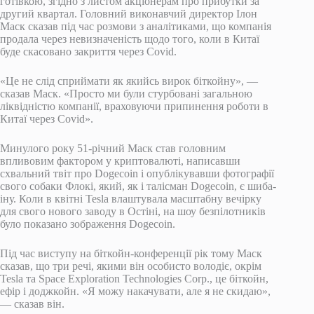
готівкою, згідно з листом акціонерам про прибутки за
другий квартал. Головний виконавчий директор Ілон
Маск сказав під час розмови з аналітиками, що компанія
продала через невизначеність щодо того, коли в Китаї
буде скасовано закриття через Covid.
«Це не слід сприймати як якийсь вирок біткойну», —
сказав Маск. «Просто ми були стурбовані загальною
ліквідністю компанії, враховуючи припинення роботи в
Китаї через Covid».
Минулого року 51-річний Маск став головним
впливовим фактором у криптовалюті, написавши
схвальний твіт про Dogecoin і опублікувавши фотографії
свого собаки Флокі, який, як і талісман Dogecoin, є шиба-
іну. Коли в квітні Tesla влаштувала масштабну вечірку
для свого нового заводу в Остіні, на шоу безпілотників
було показано зображення Dogecoin.
Під час виступу на біткойн-конференції рік тому Маск
сказав, що три речі, якими він особисто володіє, окрім
Tesla та Space Exploration Technologies Corp., це біткойн,
ефір і доджкойн. «Я можу накачувати, але я не скидаю»,
— сказав він.