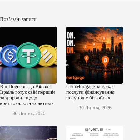
Пов’язані записи
Від Dogecoin до Bitcoin:
CoinMortgage запускає
Ізраїль готує свій перший
послуги фінансування
звід правил щодо
покупок у біткойнах
криптовалютних активів
30 Липня, 2026
30 Липня, 2026