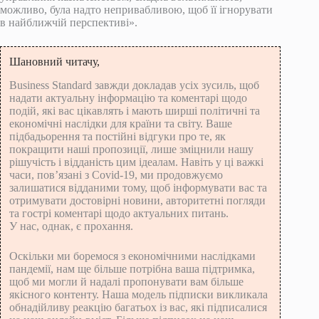
можливо, була надто непривабливою, щоб її ігнорувати
в найближчій перспективі».
Шановний читачу,
Business Standard завжди докладав усіх зусиль, щоб
надати актуальну інформацію та коментарі щодо
подій, які вас цікавлять і мають ширші політичні та
економічні наслідки для країни та світу. Ваше
підбадьорення та постійні відгуки про те, як
покращити наші пропозиції, лише зміцнили нашу
рішучість і відданість цим ідеалам. Навіть у ці важкі
часи, пов’язані з Covid-19, ми продовжуємо
залишатися відданими тому, щоб інформувати вас та
отримувати достовірні новини, авторитетні погляди
та гострі коментарі щодо актуальних питань.
У нас, однак, є прохання.
Оскільки ми боремося з економічними наслідками
пандемії, нам ще більше потрібна ваша підтримка,
щоб ми могли й надалі пропонувати вам більше
якісного контенту. Наша модель підписки викликала
обнадійливу реакцію багатьох із вас, які підписалися