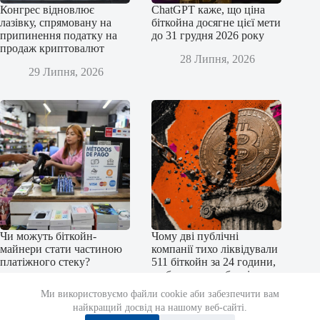
Конгрес відновлює
ChatGPT каже, що ціна
лазівку, спрямовану на
біткойна досягне цієї мети
припинення податку на
до 31 грудня 2026 року
продаж криптовалют
28 Липня, 2026
29 Липня, 2026
Чи можуть біткойн-
Чому дві публічні
майнери стати частиною
компанії тихо ліквідували
платіжного стеку?
511 біткойн за 24 години,
щоб уникнути боргів у
27 Липня, 2026
31,7 мільйона доларів
Ми використовуємо файли cookie аби забезпечити вам
найкращий досвід на нашому веб-сайті.
27 Липня, 2026