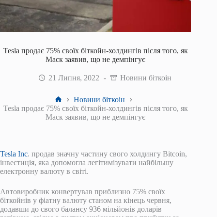
Tesla продає 75% своїх біткойн-холдингів після того, як
Маск заявив, що не демпінгує
21 Липня, 2022
Новини біткоін
Головна
Новини біткоін
Tesla продає 75% своїх біткойн-холдингів після того, як
Маск заявив, що не демпінгує
Tesla Inc
. продав значну частину свого холдингу Bitcoin,
інвестиція, яка допомогла легітимізувати найбільшу
електронну валюту в світі.
Автовиробник конвертував приблизно 75% своїх
біткойнів у фіатну валюту станом на кінець червня,
додавши до свого балансу 936 мільйонів доларів