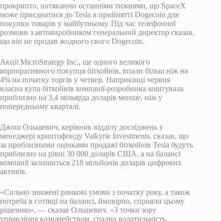
прокрипто, натякаючи останніми тижнями, що SpaceX
може приєднатися до Tesla в прийнятті Dogecoin для
покупки товарів у майбутньому. Під час телефонної
розмови з автовиробником генеральний директор сказав,
що він не продав жодного свого Dogecoin.
Акції MicroStrategy Inc., ще одного великого
корпоративного покупця біткойнів, впали більш ніж на
4% на початку торгів у четвер. Наприкінці червня
власна купа біткойнів компанії-розробника коштувала
приблизно на 3,4 мільярда доларів менше, ніж у
попередньому кварталі.
Джош Ольшевич, керівник відділу досліджень у
менеджері криптофонду Valkyrie Investments, сказав, що
за приблизними оцінками продажі біткойнів Tesla будуть
приблизно на рівні 30 000 доларів США, а на балансі
компанії залишиться 218 мільйонів доларів цифрових
активів.
«Сильно знижені ринкові умови з початку року, а також
потреба в готівці на балансі, ймовірно, сприяли цьому
рішенню», — сказав Ольшевич. «З точки зору
управління казначейством, спадна волатильність,