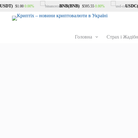
SDT)
BNB(BNB)
USDC(US
0.00%
0.80%
$1.00
$595.55
Головна
Страх і Жадібн