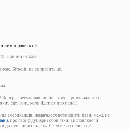
йн не виправить це.
Новини біткоін
исає. Біткойн не виправить це.
им.
об Конгрес регулював, чи належить криптовалюта на
ну сіру зону, коли йдеться про пенсії.
ння американців, намагалося встановити певні межі, не
ланів
про свої фідуціарні обов’язки, висловлюючи
 до пенсійного плану. У контексті пенсій це