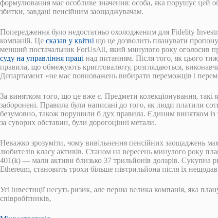
формулювання має особливе значення: особа, яка порушує цей об
збитки, завдані пенсійним заощаджувачам.
Попередження було недостатньо охолодженим для Fidelity Invest
компаній. Це
сказав у квітні
що це дозволить планувати пропонув
менший постачальник ForUsAll, який минулого року оголосив п
суду на управління праці
над питанням. Після того, як цього тиж
правила, що обмежують криптовалюту, розглядаються, виконавчи
Департамент «не має повноважень вибирати переможців і перемо
За винятком того, що це вже є. Предмети колекціонування, такі 
заборонені. Правила були написані до того, як люди платили сотні
безумовно, також порушили б дух правила. Єдиним винятком із 
за суворих обставин, були дорогоцінні метали.
Неважко зрозуміти, чому вивільнення пенсійних заощаджень ма
любителів класу активів. Станом на вересень минулого року пл
401(k) — мали активи близько 37 трильйонів доларів. Сукупна ри
Ethereum, становить трохи більше півтрильйона після їх нещодав
Усі інвестиції несуть ризик, але перша велика компанія, яка пла
співробітників,