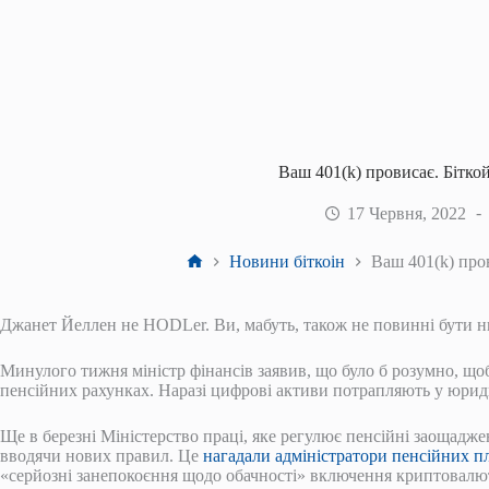
Ваш 401(k) провисає. Бітко
17 Червня, 2022
Головна
Новини біткоін
Ваш 401(k) пров
Джанет Йеллен не HODLer. Ви, мабуть, також не повинні бути н
Минулого тижня міністр фінансів заявив, що було б розумно, щ
пенсійних рахунках. Наразі цифрові активи потрапляють у юридич
Ще в березні Міністерство праці, яке регулює пенсійні заощадже
вводячи нових правил. Це
нагадали адміністратори пенсійних п
«серйозні занепокоєння щодо обачності» включення криптовалюти