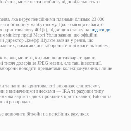
ов’язок, може нести особисту відповідальність за
ments, яка керує пенсійними планами близько 23 000
ати біткойн у майбутньому. Цього місяця набагато
ро криптовалюту 401(k), підвищив ставку на
подати до
ня міністр праці Марті Уолш заявив, що офіційні
й директор Джефф Шульте заявив у релізі, що
жених, намагаючись заборонити цілі класи активів».
як марки, монети, килими чи антикваріат, давно
 тисяч доларів за JPEG мавпи, але такі інвестиції,
заборони володіти предметами колекціонування, і лише
ми та папи на криптовалюті викликає слинотечу у
ани з визначеними внесками — IRA та рахунки типу
нкова вартість двох провідних криптовалют, Bitcoin та
ньої розпродажі.
нує дозволити біткойн на пенсійних рахунках