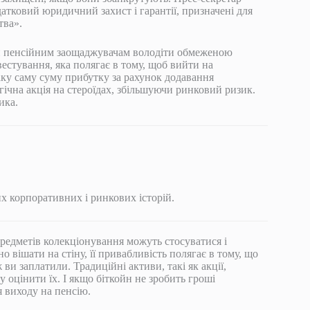
датковий юридичний захист і гарантії, призначені для
тва».
ти пенсійним заощаджувачам володіти обмеженою
естування, яка полягає в тому, щоб вийти на
ку саму суму прибутку за рахунок додавання
гічна акція на стероїдах, збільшуючи ринковий ризик.
ика.
х корпоративних і ринкових історій.
редметів колекціонування можуть стосуватися і
но вішати на стіну, її привабливість полягає в тому, що
и заплатили. Традиційні активи, такі як акції,
у оцінити їх. І якщо біткойн не зробить гроші
я виходу на пенсію.