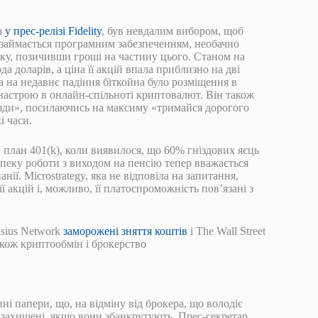
а
у прес-релізі Fidelity
, був невдалим вибором, щоб
 займається програмним забезпеченням, необачно
нку, позичивши гроші на частину цього. Станом на
да доларів, а ціна її акцій впала приблизно на дві
а на недавнє падіння біткойна було розміщення в
 настрою в онлайн-спільноті криптовалют. Він також
азди», посилаючись на максиму «тримайся дорогого
і часи.
и план 401(k), коли виявилося, що 60% гніздових яєць
зпеку роботи з виходом на пенсію тепер вважається
ії. Microstrategy, яка не відповіла на запитання,
її акцій і, можливо, її платоспроможність пов’язані з
lsius Network
заморожені зняття коштів
і The Wall Street
акож криптообмін і брокерство
нні папери, що, на відміну від брокера, що володіє
 захищені, якщо вони збанкрутують. Прес-секретар