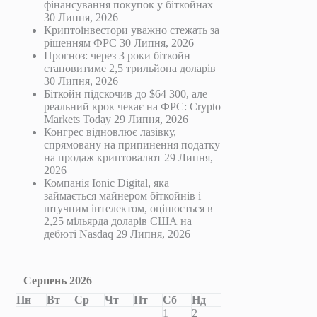
фінансування покупок у біткойнах
30 Липня, 2026
Криптоінвестори уважно стежать за
рішенням ФРС
30 Липня, 2026
Прогноз: через 3 роки біткойн
становитиме 2,5 трильйона доларів
30 Липня, 2026
Біткойн підскочив до $64 300, але
реальний крок чекає на ФРС: Crypto
Markets Today
29 Липня, 2026
Конгрес відновлює лазівку,
спрямовану на припинення податку
на продаж криптовалют
29 Липня,
2026
Компанія Ionic Digital, яка
займається майнером біткойнів і
штучним інтелектом, оцінюється в
2,25 мільярда доларів США на
дебюті Nasdaq
29 Липня, 2026
Серпень 2026
Пн
Вт
Ср
Чт
Пт
Сб
Нд
1
2