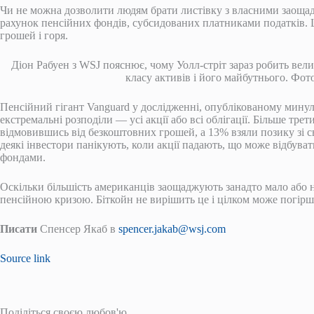
Чи не можна дозволити людям брати листівку з власними заоща
рахунок пенсійних фондів, субсидованих платниками податків.
грошей і горя.
Діон Рабуен з WSJ пояснює, чому Уолл-стріт зараз робить вели
класу активів і його майбутнього. Фо
Пенсійний гігант Vanguard у дослідженні, опублікованому минуло
екстремальні розподіли — усі акції або всі облігації. Більше тре
відмовившись від безкоштовних грошей, а 13% взяли позику зі с
деякі інвестори панікують, коли акції падають, що може відбува
фондами.
Оскільки більшість американців заощаджують занадто мало або 
пенсійною кризою. Біткойн не вирішить це і цілком може погір
Писати
Спенсер Якаб в
spencer.jakab@wsj.com
Source link
Поділіться своєю любов'ю