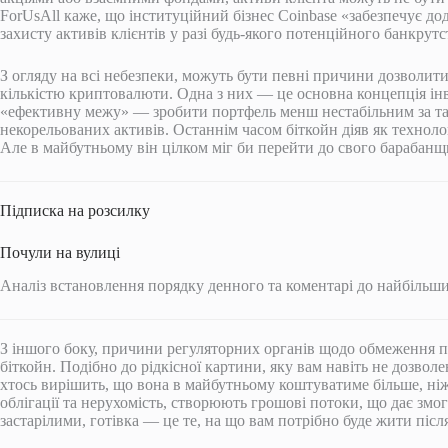
ForUsAll каже, що інституційний бізнес Coinbase «забезпечує до
захисту активів клієнтів у разі будь-якого потенційного банкрутс
З огляду на всі небезпеки, можуть бути певні причини дозволи
кількістю криптовалюти. Одна з них — це основна концепція інв
«ефективну межу» — зробити портфель менш нестабільним за та
некорельованих активів. Останнім часом біткойн діяв як техноло
Але в майбутньому він цілком міг би перейти до свого барабанщ
Підписка на розсилку
Почули на вулиці
Аналіз встановлення порядку денного та коментарі до найбільши
З іншого боку, причини регуляторних органів щодо обмеження п
біткойн. Подібно до рідкісної картини, яку вам навіть не дозволе
хтось вирішить, що вона в майбутньому коштуватиме більше, ніж в
облігації та нерухомість, створюють грошові потоки, що дає змог
застарілими, готівка — це те, на що вам потрібно буде жити післ