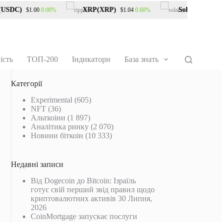
DC)
XRP(XRP)
Solana(SOL)
0.00%
0.60%
$1.00
$1.04
$75
ість
ТОП-200
Індикатори
База знать
Категорії
Experimental
(605)
NFT
(36)
Альткоіни
(1 897)
Аналітика ринку
(2 070)
Новини біткоін
(10 333)
Недавні записи
Від Dogecoin до Bitcoin: Ізраїль
готує свій перший звід правил щодо
криптовалютних активів
30 Липня,
2026
CoinMortgage запускає послуги