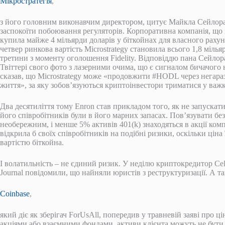
Мікростратегія
,
з його головним виконавчим директором, цитує Майкла Сейлор
заспокоїти побоювання регуляторів. Корпоративна компанія, що
купила майже 4 мільярди доларів у біткойнах для власного раху
четвер ринкова вартість Microstrategy становила всього 1,8 мільяр
третини з моменту оголошення Fidelity. Відповіддю пана Сейлор
Твіттері свого фото з лазерними очима, що є сигналом бичачого
сказав, що Microstrategy може «продовжити #HODL через негар
життя», за яку зобов’язуються криптоінвестори триматися у важк
Два десятиліття тому Enron став прикладом того, як не запускат
його співробітників були в його марних запасах. Пов’язувати бе
необережним, і менше 5% активів 401(k) знаходяться в акції компан
відкрила б своїх співробітників на подібні ризики, оскільки ціна 
вартістю біткойна.
І волатильність – не єдиний ризик. У неділю криптокредитор Ce
Journal повідомили, що найняли юристів з реструктуризації. А т
Coinbase
,
який діє як зберігач ForUsAll, попередив у травневій заяві про ці
акціями або взаємними фондами, активи клієнта можуть не бути