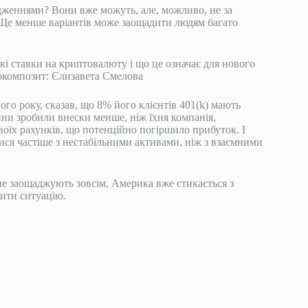
дженнями? Вони вже можуть, але, можливо, не за
 Ще менше варіантів може заощадити людям багато
кі ставки на криптовалюту і що це означає для нового
токомпозит: Єлизавета Смелова
го року, сказав, що 8% його клієнтів 401(k) мають
тини зробили внески менше, ніж їхня компанія,
воїх рахунків, що потенційно погіршило прибуток. І
тися частіше з нестабільними активами, ніж з взаємними
не заощаджують зовсім, Америка вже стикається з
шити ситуацію.