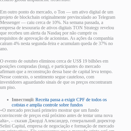
Em outro ponto do mercado, o Ton — um ativo digital de um
projeto de blockchain originalmente previnculado ao Telegram
Messenger — caiu cerca de 10%. Na semana passada, a
empresa de tesouraria de ativos digitais TON Strategy revelou
que recebeu um alerta da Nasdaq por não cumprir os
requisitos de aprovação de acionistas. As ações da companhia
caíram 4% nesta segunda-feira e acumulam queda de 37% no
ano.
O evento de outubro eliminou cerca de US$ 19 bilhões em
posições compradas (long), e participantes do mercado
afirmam que a reconstrução dessa base de capital leva tempo.
Nesse contexto, o sentimento segue cauteloso, com
investidores aguardando sinais de que os preços encontraram
um piso.
Інвестиції:
Receita passa a exigir CPF de todos os
cotistas e amplia controle sobre fundos
«O mercado precisará primeiro mostrar que um fundo
convincente de preços está próximo antes de tentar uma nova
alta», – сказав Джорді Александер, генеральний директор
Selini Capital, empresa de negociação e formação de mercado