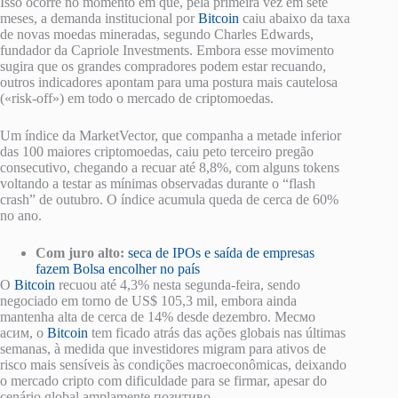
Isso ocorre no momento em que, pela primeira vez em sete
meses, a demanda institucional por
Bitcoin
caiu abaixo da taxa
de novas moedas mineradas, segundo Charles Edwards,
fundador da Capriole Investments. Embora esse movimento
sugira que os grandes compradores podem estar recuando,
outros indicadores apontam para uma postura mais cautelosa
(«risk-off») em todo o mercado de criptomoedas.
Um índice da MarketVector, que companha a metade inferior
das 100 maiores criptomoedas, caiu peto terceiro pregão
consecutivo, chegando a recuar até 8,8%, com alguns tokens
voltando a testar as mínimas observadas durante o “flash
crash” de outubro. O índice acumula queda de cerca de 60%
no ano.
Com juro alto:
seca de IPOs e saída de empresas
fazem Bolsa encolher no país
О
Bitcoin
recuou até 4,3% nesta segunda-feira, sendo
negociado em torno de US$ 105,3 mil, embora ainda
mantenha alta de cerca de 14% desde dezembro. Месмо
асим, о
Bitcoin
tem ficado atrás das ações globais nas últimas
semanas, à medida que investidores migram para ativos de
risco mais sensíveis às condições macroeconômicas, deixando
o mercado cripto com dificuldade para se firmar, apesar do
cenário global amplamente позитиво.