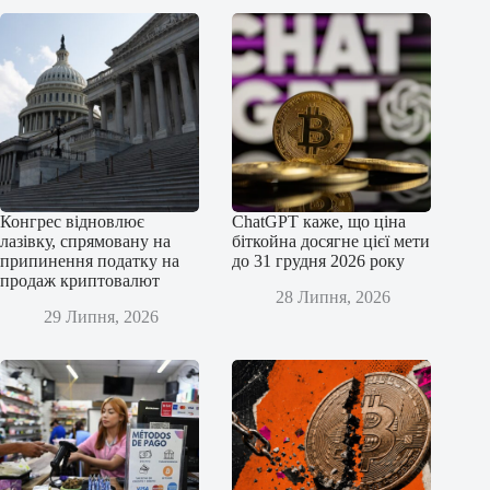
Конгрес відновлює
ChatGPT каже, що ціна
лазівку, спрямовану на
біткойна досягне цієї мети
припинення податку на
до 31 грудня 2026 року
продаж криптовалют
28 Липня, 2026
29 Липня, 2026