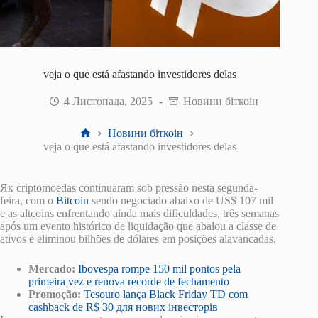
veja o que está afastando investidores delas
4 Листопада, 2025
Новини біткоін
Головна
Новини біткоін
veja o que está afastando investidores delas
Як criptomoedas continuaram sob pressão nesta segunda-
feira, com o
Bitcoin
sendo negociado abaixo de US$ 107 mil
e as altcoins enfrentando ainda mais dificuldades, três semanas
após um evento histórico de liquidação que abalou a classe de
ativos e eliminou bilhões de dólares em posições alavancadas.
Mercado:
Ibovespa rompe 150 mil pontos pela
primeira vez e renova recorde de fechamento
Promoção:
Tesouro lança Black Friday TD com
cashback de R$ 30 для нових інвесторів