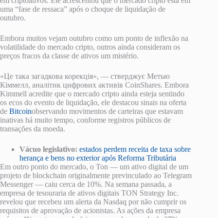
em criptoativos. Ele acrescentou que o mercado cripto está em
uma “fase de ressaca” após o choque de liquidação de
outubro.
Embora muitos vejam outubro como um ponto de inflexão na
volatilidade do mercado cripto, outros ainda consideram os
preços fracos da classe de ativos um mistério.
«Це така загадкова корекція», — стверджує Метью
Кіммелл, аналітик цифрових активів CoinShares. Embora
Kimmell acredite que o mercado cripto ainda esteja sentindo
os ecos do evento de liquidação, ele destacou sinais na oferta
de
Bitcoin
observando movimentos de carteiras que estavam
inativas há muito tempo, conforme registros públicos de
transações da moeda.
Vácuo legislativo:
estados perdem receita de taxa sobre
herança e bens no exterior após Reforma Tributária
Em outro ponto do mercado, o Ton — um ativo digital de um
projeto de blockchain originalmente previnculado ao Telegram
Messenger — caiu cerca de 10%. Na semana passada, a
empresa de tesouraria de ativos digitais TON Strategy Inc.
revelou que recebeu um alerta da Nasdaq por não cumprir os
requisitos de aprovação de acionistas. As ações da empresa