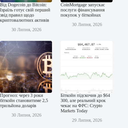
Від Dogecoin до Bitcoin:
CoinMortgage запускає
Ізраїль готує свій перший
послуги фінансування
звід правил щодо
покупок у біткойнах
криптовалютних активів
30 Липня, 2026
30 Липня, 2026
Прогноз: через 3 роки
Біткойн підскочив до $64
біткойн становитиме 2,5
300, але реальний крок
трильйона доларів
чекає на ФРС: Crypto
Markets Today
30 Липня, 2026
29 Липня, 2026