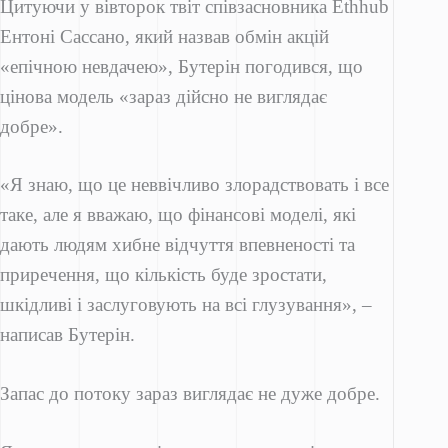
Цитуючи у вівторок твіт співзасновника Ethhub
Ентоні Сассано, який назвав обмін акцій
«епічною невдачею», Бутерін погодився, що
цінова модель «зараз дійсно не виглядає
добре».
«Я знаю, що це неввічливо злорадствовать і все
таке, але я вважаю, що фінансові моделі, які
дають людям хибне відчуття впевненості та
приречення, що кількість буде зростати,
шкідливі і заслуговують на всі глузування», –
написав Бутерін.
Запас до потоку зараз виглядає не дуже добре.