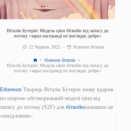
Віталік Бутерін: Модель ціни біткойн від запасу до
потоку «зараз насправді не виглядає добре»
22 Червня, 2022
Новини біткоін
Головна
Новини біткоін
Віталік Бутерін: Модель ціни біткойн від запасу до
потоку «зараз насправді не виглядає добре»
Ethereum
Творець Віталік Бутерін знову вдарив
по широко обговорюваній моделі ціни від
запасу до потоку (S2F) для
біткойн
назвавши це
«шкідливим».