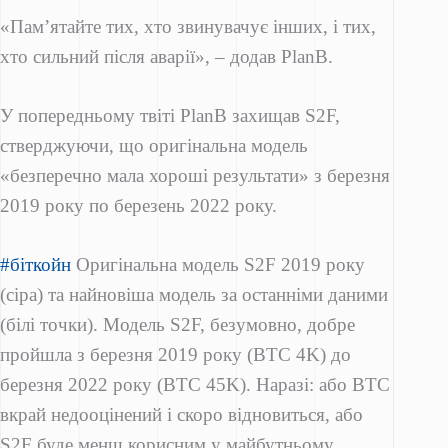
«Пам’ятайте тих, хто звинувачує інших, і тих,
хто сильний після аварії», – додав PlanB.
У попередньому твіті PlanB захищав S2F,
стверджуючи, що оригінальна модель
«безперечно мала хороші результати» з березня
2019 року по березень 2022 року.
#біткойн
Оригінальна модель S2F 2019 року
(сіра) та найновіша модель за останніми даними
(білі точки). Модель S2F, безумовно, добре
пройшла з березня 2019 року (BTC 4K) до
березня 2022 року (BTC 45K). Наразі: або BTC
вкрай недооцінений і скоро відновиться, або
S2F буде менш корисним у майбутньому