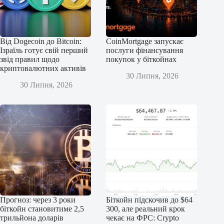
Від Dogecoin до Bitcoin:
CoinMortgage запускає
Ізраїль готує свій перший
послуги фінансування
звід правил щодо
покупок у біткойнах
криптовалютних активів
30 Липня, 2026
30 Липня, 2026
Прогноз: через 3 роки
Біткойн підскочив до $64
біткойн становитиме 2,5
300, але реальний крок
трильйона доларів
чекає на ФРС: Crypto