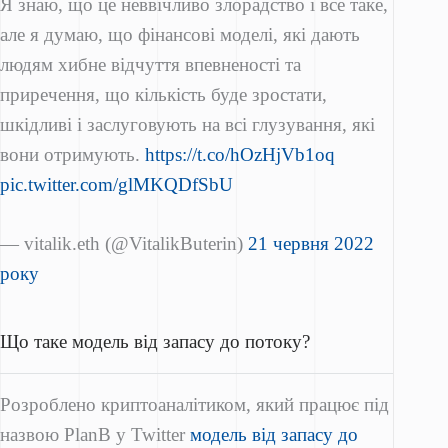
Я знаю, що це неввічливо злорадство і все таке,
але я думаю, що фінансові моделі, які дають
людям хибне відчуття впевненості та
приречення, що кількість буде зростати,
шкідливі і заслуговують на всі глузування, які
вони отримують.
https://t.co/hOzHjVb1oq
pic.twitter.com/glMKQDfSbU
— vitalik.eth (@VitalikButerin)
21 червня 2022
року
Що таке модель від запасу до потоку?
Розроблено криптоаналітиком, який працює під
назвою PlanB у Twitter
модель від запасу до