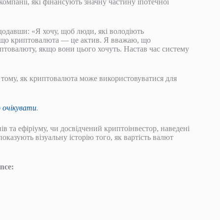
омпанії, які фінансують значну частину іпотечної
додавши: «Я хочу, щоб люди, які володіють
, що криптовалюта — це актив. Я вважаю, що
товалюту, якщо вони цього хочуть. Настав час систему
 тому, як криптовалюта може використовуватися для
 очікувати
.
нів та ефіріуму, чи досвідчений криптоінвестор, наведені
показують візуальну історію того, як вартість валют
nce: