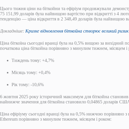
Цього тижня ціни на біткойни та ефіріум продовжували демонстр
75 151,99 доларів була найвищою вартістю при відкритті з 4 лю
тенденцію — ціна відкриття в 2 348,49 доларів була найвищою ва
Докладніше:
Крихке відновлення біткойна створює великий ризи
Ціна біткоїна сьогодні вранці була на 0,5% вищою за вихідний по
початкова ціна біткойна порівняно з минулим тижнем, місяцем і 
Тиждень тому: +4,7%
Місяць тому: +0,4%
Рік тому: -10,6%
6 жовтня 2025 року історичний максимум для біткойна становив
найнижче значення для біткойна становило 0,04865 доларів СШ
Ціна ефіріуму сьогодні вранці була на 0,5% нижчою порівняно з 
Ethereum порівняно з минулим тижнем, місяцем і роком: