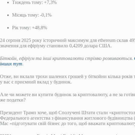
Тиждень тому: +7,3%
Місяць тому: -0,1%
Рік тому: +48,8%
24 серпня 2025 року історичний максимум для ethereum склав 4
значення для ефіріуму становило 0,4209 долара США.
Біткойн, ефіріум та інші криптовалюти стрімко розвиваються.
інших тут
.
Отже, ви вклали трохи шалених грошей у біткойни кілька років 
у вас є приємний вклад у будинок.
Але чи можете ви купити будинок за криптовалюту, а не за готі
же податки?
Президент Трамп хоче, щоб Сполучені Штати стали «криптостоли
Федерального агентства з фінансування житлового будівництва (
Mac «підготувати свій бізнес до того, щоб вважати криптовалют