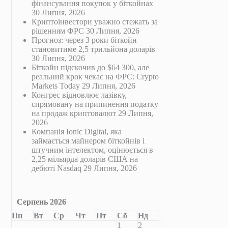
фінансування покупок у біткойнах
30 Липня, 2026
Криптоінвестори уважно стежать за
рішенням ФРС
30 Липня, 2026
Прогноз: через 3 роки біткойн
становитиме 2,5 трильйона доларів
30 Липня, 2026
Біткойн підскочив до $64 300, але
реальний крок чекає на ФРС: Crypto
Markets Today
29 Липня, 2026
Конгрес відновлює лазівку,
спрямовану на припинення податку
на продаж криптовалют
29 Липня,
2026
Компанія Ionic Digital, яка
займається майнером біткойнів і
штучним інтелектом, оцінюється в
2,25 мільярда доларів США на
дебюті Nasdaq
29 Липня, 2026
Серпень 2026
Пн
Вт
Ср
Чт
Пт
Сб
Нд
1
2