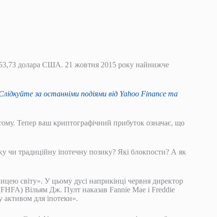
953,73 долара США. 21 жовтня 2015 року найнижче
Слідкуйте за останніми подіями від Yahoo Finance та
тому. Тепер ваш криптографічний прибуток означає, що
вку чи традиційну іпотечну позику? Які блокпости? А як
цею світу». У цьому дусі наприкінці червня директор
FHFA) Вільям Дж. Пулт наказав Fannie Mae і Freddie
у активом для іпотеки».