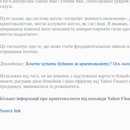
FHFA контролює Fannie Mae і Freddie Mac, спонсоровані урядом к
галузі.
Пулт сказав, що система житла «потребує значного оновлення», 
криптовалютою, могли купувати житло, як і всі інші. Я вважаю
американці повинні мати можливість використовувати свою крип
житла наздогнати».
Це сигналізує про те, що може стати фундаментальною зміною в
отримання іпотеки.
Докладніше:
Хочете купити будинок за криптовалюту? Ось чого
Незалежно від того, чи ви новачок у відстеженні вартості біткой
нижче діаграми ціни біткойнів і ціни ефіріуму від Yahoo Finance 
продовжує змінюватися та розвиватися.
Більше інформації про криптовалюти від команди Yahoo Fina
Source link