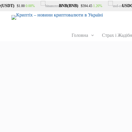
SDT)
BNB(BNB)
USDC(U
0.00%
1.20%
$1.00
$594.45
Головна
Страх і Жадібн