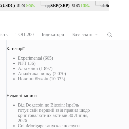
SDC)
XRP(XRP)
Solana(SOL)
0.00%
1.50%
$1.00
$1.03
$7
ість
ТОП-200
Індикатори
База знать
Категорії
Experimental
(605)
NFT
(36)
Альткоіни
(1 897)
Аналітика ринку
(2 070)
Новини біткоін
(10 333)
Недавні записи
Від Dogecoin до Bitcoin: Ізраїль
готує свій перший звід правил щодо
криптовалютних активів
30 Липня,
2026
CoinMortgage запускає послуги