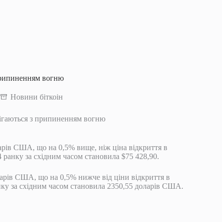
припиненням вогню
Новини біткоін
рігаються з припиненням вогню
ларів США, що на 0,5% вище, ніж ціна відкриття в
4 ранку за східним часом становила $75 428,90.
ларів США, що на 0,5% нижче від ціни відкриття в
анку за східним часом становила 2350,55 доларів США.