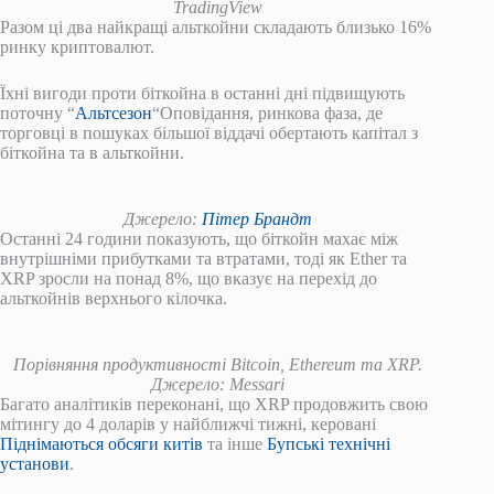
TradingView
Разом ці два найкращі альткойни складають близько 16%
ринку криптовалют.
Їхні вигоди проти біткойна в останні дні підвищують
поточну “
Альтсезон
“Оповідання, ринкова фаза, де
торговці в пошуках більшої віддачі обертають капітал з
біткойна та в альткойни.
Джерело:
Пітер Брандт
Останні 24 години показують, що біткойн махає між
внутрішніми прибутками та втратами, тоді як Ether та
XRP зросли на понад 8%, що вказує на перехід до
альткойнів верхнього кілочка.
Порівняння продуктивності Bitcoin, Ethereum та XRP.
Джерело: Messari
Багато аналітиків переконані, що XRP продовжить свою
мітингу до 4 доларів у найближчі тижні, керовані
Піднімаються обсяги китів
та інше
Бупські технічні
установи
.