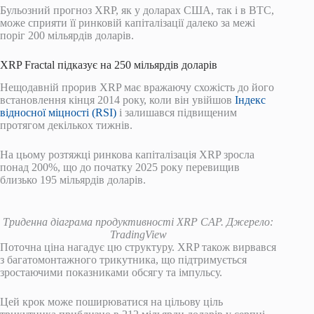
Бульозний прогноз XRP, як у доларах США, так і в BTC,
може сприяти її ринковій капіталізації далеко за межі
поріг 200 мільярдів доларів.
XRP Fractal підказує на 250 мільярдів доларів
Нещодавній прорив XRP має вражаючу схожість до його
встановлення кінця 2014 року, коли він увійшов
Індекс
відносної міцності (RSI)
і залишався підвищеним
протягом декількох тижнів.
На цьому розтяжці ринкова капіталізація XRP зросла
понад 200%, що до початку 2025 року перевищив
близько 195 мільярдів доларів.
Триденна діаграма продуктивності XRP CAP. Джерело:
TradingView
Поточна ціна нагадує цю структуру. XRP також вирвався
з багатомонтажного трикутника, що підтримується
зростаючими показниками обсягу та імпульсу.
Цей крок може поширюватися на цільову ціль