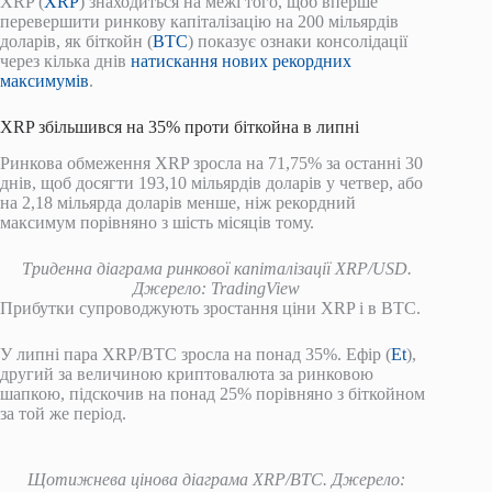
XRP (
XRP
) знаходиться на межі того, щоб вперше
перевершити ринкову капіталізацію на 200 мільярдів
доларів, як біткойн (
BTC
) показує ознаки консолідації
через кілька днів
натискання нових рекордних
максимумів
.
XRP збільшився на 35% проти біткойна в липні
Ринкова обмеження XRP зросла на 71,75% за останні 30
днів, щоб досягти 193,10 мільярдів доларів у четвер, або
на 2,18 мільярда доларів менше, ніж рекордний
максимум порівняно з шість місяців тому.
Триденна діаграма ринкової капіталізації XRP/USD.
Джерело: TradingView
Прибутки супроводжують зростання ціни XRP і в BTC.
У липні пара XRP/BTC зросла на понад 35%. Ефір (
Et
),
другий за величиною криптовалюта за ринковою
шапкою, підскочив на понад 25% порівняно з біткойном
за той же період.
Щотижнева цінова діаграма XRP/BTC. Джерело: