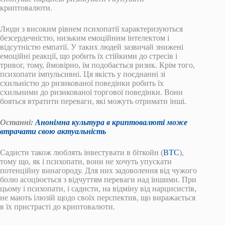
криптовалюти.
Люди з високим рівнем психопатії характеризуються
безсердечністю, низьким емоційним інтелектом і
відсутністю емпатії. У таких людей зазвичай знижені
емоційні реакції, що робить їх стійкими до стресів і
тривог, тому, ймовірно, їм подобається ризик. Крім того,
психопати імпульсивні. Ця якість у поєднанні зі
схильністю до ризикованої поведінки робить їх
схильними до ризикованої торгової поведінки. Вони
бояться втратити переваги, які можуть отримати інші.
Останні:
Анонімна культура в криптовалюті може
втрачати свою актуальність
Садисти також люблять інвестувати в біткойн (
BTC
),
тому що, як і психопати, вони не хочуть упускати
потенційну винагороду. Для них задоволення від чужого
болю асоціюється з відчуттям переваги над іншими. При
цьому і психопати, і садисти, на відміну від нарцисистів,
не мають ілюзій щодо своїх перспектив, що виражається
в їх пристрасті до криптовалюти.