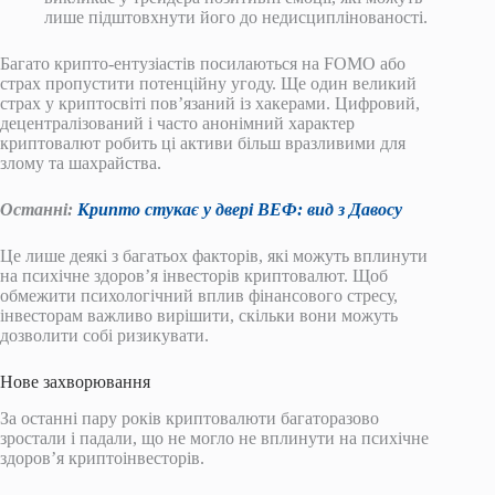
лише підштовхнути його до недисциплінованості.
Багато крипто-ентузіастів посилаються на FOMO або
страх пропустити потенційну угоду. Ще один великий
страх у криптосвіті пов’язаний із хакерами. Цифровий,
децентралізований і часто анонімний характер
криптовалют робить ці активи більш вразливими для
злому та шахрайства.
Останні:
Крипто стукає у двері ВЕФ: вид з Давосу
Це лише деякі з багатьох факторів, які можуть вплинути
на психічне здоров’я інвесторів криптовалют. Щоб
обмежити психологічний вплив фінансового стресу,
інвесторам важливо вирішити, скільки вони можуть
дозволити собі ризикувати.
Нове захворювання
За останні пару років криптовалюти багаторазово
зростали і падали, що не могло не вплинути на психічне
здоров’я криптоінвесторів.