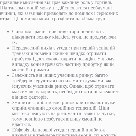
правильне мислення відіграє важливу роль у торгівлі.
Під тиском емоцій можуть здійснюватися необдумані
вчинки, які зазвичай призводять до помилок і серйозних
втрат. Ці помилки можна розділити на кілька груп:
Синдром гравця: нові інвестори починають
відкривати велику кількість угод, не продумуючи
їх.
Передчасний вихід з угоди: при першій успішній
транзакції новачки схильні швидко отримати
прибуток і достроково закрити позицію. У цьому
випадку вони втрачають частину прибутку, який
могли б отримати.
Залежність від інших учасників ринку: багато
трейдерів керуються сигналами та думками вже
існуючих учасників ринку. Однак, щоб отримати
максимальну користь, необхідно стати незалежним
від цих факторів.
Змиритися зі збитками: ринок криптовалют дуже
сприйнятливий до емоційних тенденцій. Ціни
миттєво реагують на різноманітні заяви та чутки,
тому повністю позбутися впливу емоцій не
вдасться.
Ейфорія від першої угоди: перший прибуток
викликає у трейдера позитивні емоції, які можуть