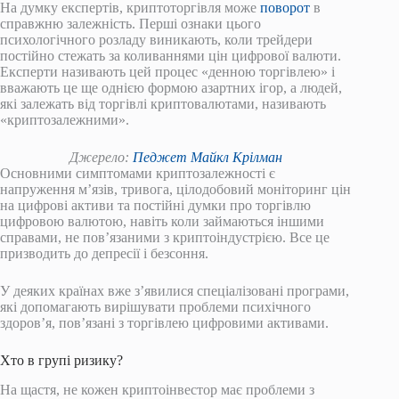
На думку експертів, криптоторгівля може
поворот
в
справжню залежність. Перші ознаки цього
психологічного розладу виникають, коли трейдери
постійно стежать за коливаннями цін цифрової валюти.
Експерти називають цей процес «денною торгівлею» і
вважають це ще однією формою азартних ігор, а людей,
які залежать від торгівлі криптовалютами, називають
«криптозалежними».
Джерело:
Педжет Майкл Крілман
Основними симптомами криптозалежності є
напруження м’язів, тривога, цілодобовий моніторинг цін
на цифрові активи та постійні думки про торгівлю
цифровою валютою, навіть коли займаються іншими
справами, не пов’язаними з криптоіндустрією. Все це
призводить до депресії і безсоння.
У деяких країнах вже з’явилися спеціалізовані програми,
які допомагають вирішувати проблеми психічного
здоров’я, пов’язані з торгівлею цифровими активами.
Хто в групі ризику?
На щастя, не кожен криптоінвестор має проблеми з