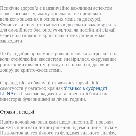
Психічне здоров’я є надзвичайно важливим аспектом
людського життя, якому донедавна не приділяли
великого значення в основних медіа та дискурсі.
Фінанси та інвестиції можуть відігравати важливу роль
для емоційного благополуччя, тоді як постійний відчай
через волатильність криптовалютних ринків може
зашкодити.
Це було добре продемонстровано після катастрофи Terra,
коли стейблкойни екосистеми зневірилися, скерувавши
ринок криптовалют у цілому по спіралі і підірвавши
довіру до крипто-екосистеми.
Справді, після обвалу цін з’явилися гарячі лінії
самогубств у багатьох країнах
з’явився в субреддіті
LUNA
оскільки заощадження та інвестиції багатьох
інвесторів були знищені за лічені години.
Страхи і невдачі
Навіть володіючи знаннями щодо інвестицій, новачки
можуть приймати погані рішення під емоційним тиском.
На додаток до технічного та фундаментального аналізу,