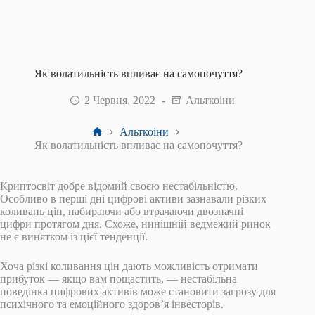
Як волатильність впливає на самопочуття?
2 Червня, 2022
Альткоіни
Головна
Альткоіни
Як волатильність впливає на самопочуття?
Криптосвіт добре відомий своєю нестабільністю.
Особливо в перші дні цифрові активи зазнавали різких
коливань цін, набираючи або втрачаючи двозначні
цифри протягом дня. Схоже, нинішній ведмежий ринок
не є винятком із цієї тенденції.
Хоча різкі коливання цін дають можливість отримати
прибуток — якщо вам пощастить, — нестабільна
поведінка цифрових активів може становити загрозу для
психічного та емоційного здоров’я інвесторів.