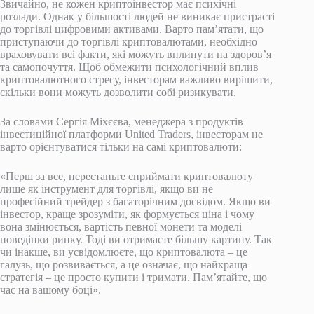
Звичайно, не кожен криптоінвестор має психічні
розлади. Однак у більшості людей не виникає пристрасті
до торгівлі цифровими активами. Варто пам’ятати, що
приступаючи до торгівлі криптовалютами, необхідно
враховувати всі факти, які можуть вплинути на здоров’я
та самопочуття. Щоб обмежити психологічний вплив
криптовалютного стресу, інвесторам важливо вирішити,
скільки вони можуть дозволити собі ризикувати.
За словами Сергія Міхєєва, менеджера з продуктів
інвестиційної платформи United Traders, інвесторам не
варто орієнтуватися тільки на самі криптовалюти:
«Перш за все, перестаньте сприймати криптовалюту
лише як інструмент для торгівлі, якщо ви не
професійний трейдер з багаторічним досвідом. Якщо ви
інвестор, краще зрозуміти, як формується ціна і чому
вона змінюється, вартість певної монети та моделі
поведінки ринку. Тоді ви отримаєте більшу картину. Так
чи інакше, ви усвідомлюєте, що криптовалюта – це
галузь, що розвивається, а це означає, що найкраща
стратегія – це просто купити і тримати. Пам’ятайте, що
час на вашому боці».