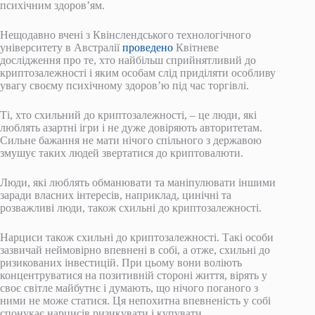
психічним здоров’ям.
Нещодавно вчені з Квінслендського технологічного
університету в Австралії
проведено
Квітневе
дослідження про те, хто найбільш сприйнятливий до
криптозалежності і яким особам слід приділяти особливу
увагу своєму психічному здоров’ю під час торгівлі.
Ті, хто схильний до криптозалежності, – це люди, які
люблять азартні ігри і не дуже довіряють авторитетам.
Сильне бажання не мати нічого спільного з державою
змушує таких людей звертатися до криптовалюти.
Люди, які люблять обманювати та маніпулювати іншими
заради власних інтересів, наприклад, цинічні та
розважливі люди, також схильні до криптозалежності.
Нарциси також схильні до криптозалежності. Такі особи
зазвичай неймовірно впевнені в собі, а отже, схильні до
ризикованих інвестицій. При цьому вони воліють
концентруватися на позитивній стороні життя, вірять у
своє світле майбутнє і думають, що нічого поганого з
ними не може статися. Ця непохитна впевненість у собі
спонукає нарцисів ризикувати і купувати