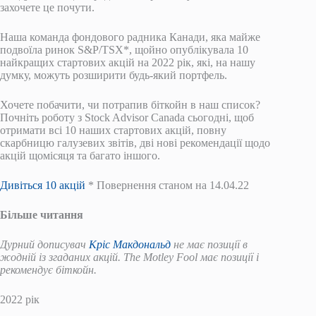
захочете це почути.
Наша команда фондового радника Канади, яка майже
подвоїла ринок S&P/TSX*, щойно опублікувала 10
найкращих стартових акцій на 2022 рік, які, на нашу
думку, можуть розширити будь-який портфель.
Хочете побачити, чи потрапив біткойн в наш список?
Почніть роботу з Stock Advisor Canada сьогодні, щоб
отримати всі 10 наших стартових акцій, повну
скарбницю галузевих звітів, дві нові рекомендації щодо
акцій щомісяця та багато іншого.
Дивіться 10 акцій
* Повернення станом на 14.04.22
Більше читання
Дурний дописувач
Кріс Макдональд
не має позиції в
жодній із згаданих акцій. The Motley Fool має позиції і
рекомендує біткойн.
2022 рік