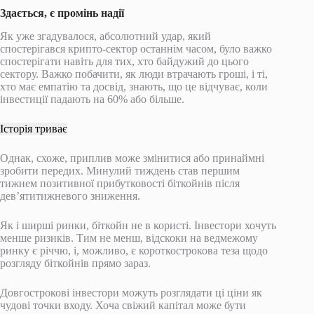
Здається, є промінь надії
Як уже згадувалося, абсолютний удар, який
спостерігався крипто-сектор останнім часом, було важко
спостерігати навіть для тих, хто байдужий до цього
сектору. Важко побачити, як люди втрачають гроші, і ті,
хто має емпатію та досвід, знають, що це відчуває, коли
інвестиції падають на 60% або більше.
Історія триває
Однак, схоже, приплив може змінитися або принаймні
зробити передих. Минулий тиждень став першим
тижнем позитивної прибутковості біткойнів після
дев’ятитижневого зниження.
Як і ширші ринки, біткойн не в користі. Інвестори хочуть
менше ризиків. Тим не менш, відскоки на ведмежому
ринку є річчю, і, можливо, є короткострокова теза щодо
розгляду біткойнів прямо зараз.
Довгострокові інвестори можуть розглядати ці ціни як
чудові точки входу. Хоча свіжий капітал може бути