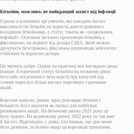
Біткоїни, можливо, не найкращий захист від інфляції
Одним із ключових аргументів, які наводять багато
максималістів біткойн на користь довгострокового
володіння біткойнами, є статус токена як «хеджування
інфляції». Оскільки загальна пропозиція біткойна є
фіксованою, на відміну від долара США, який можна
друкувати безстроково, фіксована пропозиція забезпечує
стабільність відносно долара.
Це звучить добре. Однак на практиці все виглядало дещо
інакше. Історичний статус біткойна на низькому рівні
бета (або негативного бета-версії) був кинутий під
сумнів через все більш високу кореляцію з ринками
акцій.
Коротше кажучи, ринок зараз розглядає біткойн і
більшість його аналогів як проксі для найбільш
ризикованих акцій. На бичачому ринку 2021 року це
було чудово. На ведмежому ринку 2022 року не так вже
й багато. Відповідно, є деякі, хто вважає, що дно може
бути далеким, особливо якщо ця кореляція триватиме.