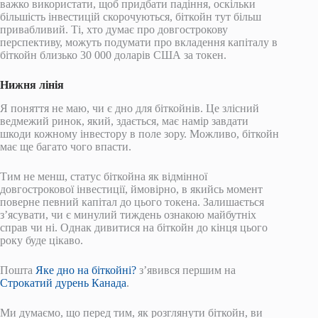
важко використати, щоб придбати падіння, оскільки
більшість інвестицій скорочуються, біткойн тут більш
привабливий. Ті, хто думає про довгострокову
перспективу, можуть подумати про вкладення капіталу в
біткойн близько 30 000 доларів США за токен.
Нижня лінія
Я поняття не маю, чи є дно для біткойнів. Це злісний
ведмежий ринок, який, здається, має намір завдати
шкоди кожному інвестору в поле зору. Можливо, біткойн
має ще багато чого впасти.
Тим не менш, статус біткойна як відмінної
довгострокової інвестиції, ймовірно, в якийсь момент
поверне певний капітал до цього токена. Залишається
з’ясувати, чи є минулий тиждень ознакою майбутніх
справ чи ні. Однак дивитися на біткойн до кінця цього
року буде цікаво.
Пошта
Яке дно на біткойні?
з’явився першим на
Строкатий дурень Канада
.
Ми думаємо, що перед тим, як розглянути біткойн, ви