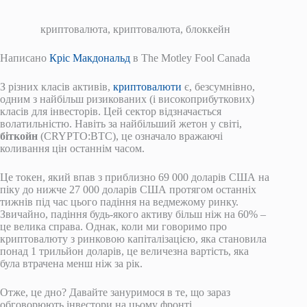
криптовалюта, криптовалюта, блоккейн
Написано
Кріс Макдональд
в The Motley Fool Canada
З різних класів активів,
криптовалюти
є, безсумнівно,
одним з найбільш ризикованих (і високоприбуткових)
класів для інвесторів. Цей сектор відзначається
волатильністю. Навіть за найбільший жетон у світі,
біткойн
(CRYPTO:BTC), це означало вражаючі
коливання цін останнім часом.
Це токен, який впав з приблизно 69 000 доларів США на
піку до нижче 27 000 доларів США протягом останніх
тижнів під час цього падіння на ведмежому ринку.
Звичайно, падіння будь-якого активу більш ніж на 60% –
це велика справа. Однак, коли ми говоримо про
криптовалюту з ринковою капіталізацією, яка становила
понад 1 трильйон доларів, це величезна вартість, яка
була втрачена менш ніж за рік.
Отже, це дно? Давайте зануримося в те, що зараз
обговорюють інвестори на цьому фронті.