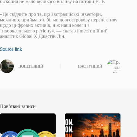
біткойна не мало великого впливу на потоки ETF.
«Це свідчить про те, що австралійські інвестори,
можливо, приймають більш довгострокову перспективу
щодо цифрових активів, ніж наші колеги з
тихоокеанського регіону», — сказав інвестиційний
аналітик Global X Джастін Лін.
Source link
ПОПЕРЕДНІЙ
НАСТУПНИЙ
Пов’язані записи