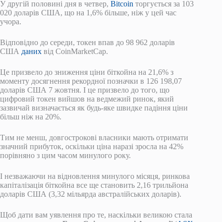
У другій половині дня в четвер,
Bitcoin
торгується за 103
020 доларів США, що на 1,6% більше, ніж у цей час
учора.
Відповідно до середи, токен впав до 98 962 доларів
США
даних
від CoinMarketCap.
Це призвело до зниження ціни біткойна на 21,6% з
моменту досягнення рекордної позначки в 126 198,07
доларів США 7 жовтня. І це призвело до того, що
цифровий токен вийшов на ведмежий ринок, який
зазвичай визначається як будь-яке швидке падіння ціни
більш ніж на 20%.
Тим не менш, довгострокові власники мають отримати
значний прибуток, оскільки ціна наразі зросла на 42%
порівняно з цим часом минулого року.
І незважаючи на відновлення минулого місяця, ринкова
капіталізація біткойна все ще становить 2,16 трильйона
доларів США (3,32 мільярда австралійських доларів).
Щоб дати вам уявлення про те, наскільки великою стала