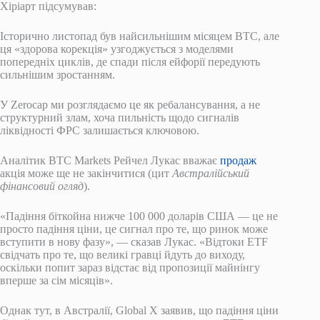
Хіріарт підсумував:
Історично листопад був найсильнішим місяцем BTC, але
ця «здорова корекція» узгоджується з моделями
попередніх циклів, де спади після ейфорії передують
сильнішим зростанням.
У Zerocap ми розглядаємо це як ребалансування, а не
структурний злам, хоча пильність щодо сигналів
ліквідності ФРС залишається ключовою.
Аналітик BTC Markets Рейчел Лукас вважає
продаж
акція може ще не закінчитися (цит
Австралійський
фінансовий огляд
).
«Падіння біткойна нижче 100 000 доларів США — це не
просто падіння ціни, це сигнал про те, що ринок може
вступити в нову фазу», — сказав Лукас. «Відтоки ETF
свідчать про те, що великі гравці йдуть до виходу,
оскільки попит зараз відстає від пропозиції майнінгу
вперше за сім місяців».
Однак тут, в Австралії, Global X заявив, що падіння ціни