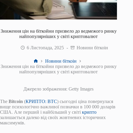
Зниження цін на біткойни призвело до ведмежого ринку
найпопулярніших у світі криптовалют
6 Листопада, 2025
Новини біткоін
Головна
Новини біткоін
Зниження цін на біткойни призвело до ведмежого ринку
найпопулярніших у світі криптовалют
Джерело зображення: Getty Images
The
Bitcoin
(
КРИПТО: BTC
) сьогодні ціна повернулася
вище психологічно важливої ​​позначки в 100 000 доларів
США. Але перший і найбільший у світі
крипто
залишається далеко від своїх жовтневих історичних
максимумів.