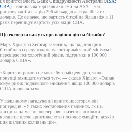
ця криптовалюта,
Банк Співдружності Австралії
(
ASX:
CBA
) – найбільша торгівля акціями на ASX – має
ринкову капіталізацію 296 мільярдів австралійських
доларів. Це означає, що вартість біткойна більш ніж в 11
разів перевищує вартість усіх акцій CBA.
Що експерти кажуть про падіння цін на біткойн?
Марк Хіріарт із Zerocap зазначив, що падіння ціни
біткойна в середу «знаменує чотиримісячний мінімум і
перевіряє психологічний рівень підтримки в 100 000
доларів США».
«Короткостроково це може бути місцеве дно, якщо
покупці захищатимуться тут», — сказав Хіріарт. «Однак
існує ризик подальшого зниження, якщо 100 000 доларів
США проваляться».
У важливому нагадуванні криптоінвесторам він
попередив: «У таких нестабільних падіннях, як це,
дисципліна має першочергове значення, оскільки
кредитне плече криптовалюти посилює емоції та деякі з
цих шалених коливань цін».