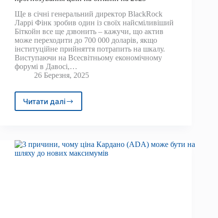
Ще в січні генеральний директор BlackRock
Ларрі Фінк зробив один із своїх найсміливіший
Біткойн все ще дзвонить – кажучи, що актив
може переходити до 700 000 доларів, якщо
інституційне прийняття потрапить на шкалу.
Виступаючи на Всесвітньому економічному
форумі в Давосі,…
26 Березня, 2025
Читати далі
Генеральний
директор
BlackRock
робить
масове
прогнозування
ціни
на
біткойн
на
2025