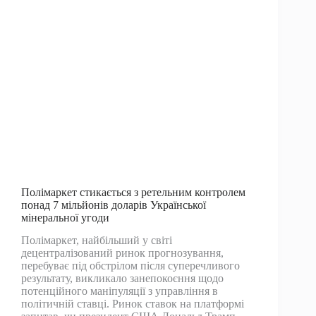
активів
Полімаркет стикається з ретельним контролем
понад 7 мільйонів доларів Української
мінеральної угоди
Полімаркет, найбільший у світі
децентралізований ринок прогнозування,
перебуває під обстрілом після суперечливого
результату, викликало занепокоєння щодо
потенційного маніпуляції з управління в
політичній ставці. Ринок ставок на платформі