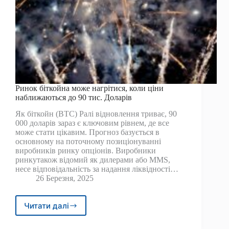
Ринок біткойна може нагрітися, коли ціни
наближаються до 90 тис. Доларів
Як біткойн (BTC) Ралі відновлення триває, 90
000 доларів зараз є ключовим рівнем, де все
може стати цікавим. Прогноз базується в
основному на поточному позиціонуванні
виробників ринку опціонів. Виробники
ринкутакож відомий як дилерами або MMS,
несе відповідальність за надання ліквідності…
26 Березня, 2025
Читати далі
Ринок
біткойна