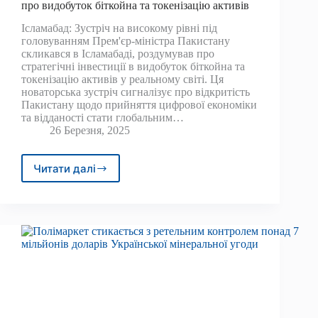
про видобуток біткойна та токенізацію активів
Ісламабад: Зустріч на високому рівні під
головуванням Прем'єр-міністра Пакистану
скликався в Ісламабаді, роздумував про
стратегічні інвестиції в видобуток біткойна та
токенізацію активів у реальному світі. Ця
новаторська зустріч сигналізує про відкритість
Пакистану щодо прийняття цифрової економіки
та відданості стати глобальним…
26 Березня, 2025
Читати далі
PM
проводить
переговори
на
високому
рівні
про
видобуток
біткойна
та
токенізацію