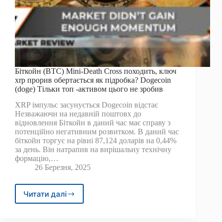
Біткойн (BTC) Mini-Death Cross походить, ключ
xrp прорив обертається як підробка? Dogecoin
(doge) Тільки топ -активом цього не зробив
XRP імпульс засунується Dogecoin відстає
Незважаючи на недавній поштовх до
відновлення Біткойн в даний час має справу з
потенційно негативним розвитком. В даний час
біткойн торгує на рівні 87,124 доларів на 0,44%
за день. Він натрапив на вирішальну технічну
формацію,…
26 Березня, 2025
Читати далі
Біткойн
(BTC)
Mini-