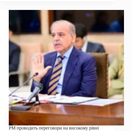
може
нагрітися,
коли
ціни
наближаються
до
90
тис.
Доларів
PM проводить переговори на високому рівні