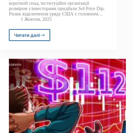
короткий спад, інституційні організації
розміром з інвесторами придбали Sol Price Dip.
Ризик відключення уряду США є головним…
1 Жовтня, 2025
Читати далі
Сол
-торговці
купують
занурення,
знову
ж
таки:
чи
може
Солана
повернути
215
доларів?