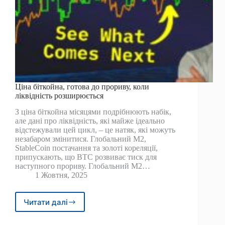
Ціна біткойна, готова до прориву, коли
ліквідність розширюється
З ціна біткойна місяцями подрібнюють набік,
але дані про ліквідність, які майже ідеально
відстежували цей цикл, – це натяк, які можуть
незабаром змінитися. Глобальний M2,
StableCoin постачання та золоті кореляції,
припускають, що BTC розвиває тиск для
наступного прориву. Глобальний M2…
1 Жовтня, 2025
Читати далі
Ціна
біткойна,