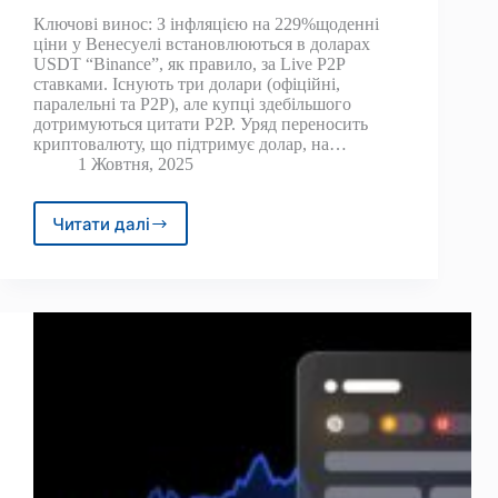
Ключові винос: З інфляцією на 229%щоденні
ціни у Венесуелі встановлюються в доларах
USDT “Binance”, як правило, за Live P2P
ставками. Існують три долари (офіційні,
паралельні та P2P), але купці здебільшого
дотримуються цитати P2P. Уряд переносить
криптовалюту, що підтримує долар, на…
1 Жовтня, 2025
Читати далі
Як
долари
стали
валютою
Венесуели