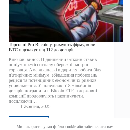
Торговці Pro Bitcoin утримують фірму, коли
BTC відскакує від 112 до доларів
Ключові винос: Підвищений біткойн ставив
опціум премії сигналу обережні настрої
торговця. Американські відкриття роботи біля
п'ятирічних мінімум, збільшення побоювань
рецесії та потенційних економічних ризиків
уповільнення. У понеділок 518 мільйонів
доларів потрапили в Bitcoin ETF, а державні
компанії продовжують накопичувати,
посилюючи…
1 Жовтня, 2025
Читати далі
Торговці
Ми використовуємо файли cookie аби забезпечити вам
Pro