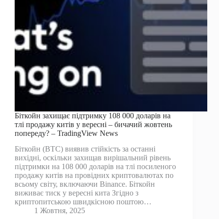
Біткойн захищає підтримку 108 000 доларів на
тлі продажу китів у вересні – бичачий жовтень
попереду? – TradingView News
Біткойн (BTC) виявив стійкість за останні
вихідні, оскільки захищав вирішальний рівень
підтримки на 108 000 доларів на тлі посиленого
продажу китів на провідних криптовалютах по
всьому світу, включаючи Binance. Біткойн
виживає тиск у вересні кита Згідно з
криптопитською швидкісною поштою…
1 Жовтня, 2025