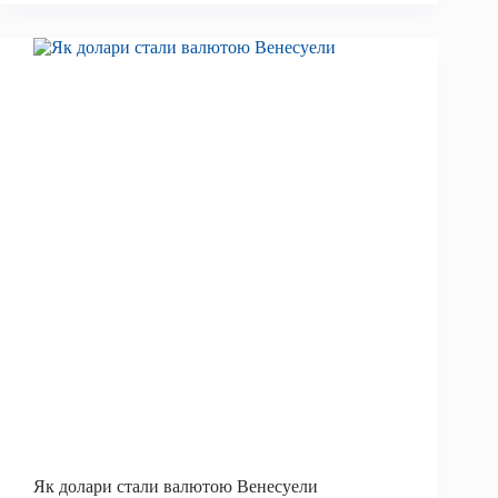
готова
до
прориву,
коли
ліквідність
розширюється
Як долари стали валютою Венесуели