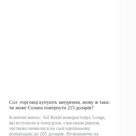
доларів
Сол -торговці купують занурення, знову ж таки:
чи може Солана повернути 215 доларів?
Ключові винос: Sol Retail використовує Longs,
які вступили в понеділок з високим рівнем,
частково вимилися на сьогоднішньому
розпродажі до 205 доларів. Незважаючи на