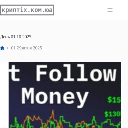
Перейти
до
вмісту
День
01.10.2025
Головна
01 Жовтня 2025