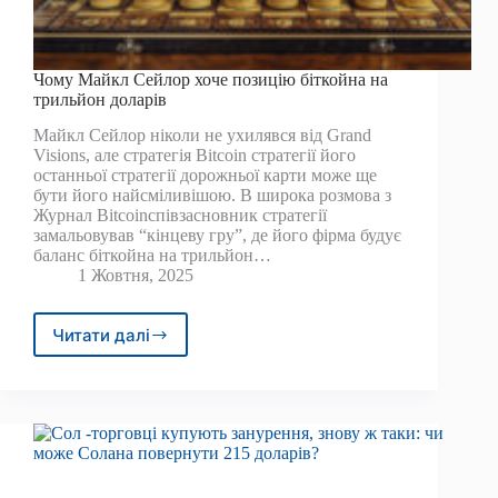
Чому Майкл Сейлор хоче позицію біткойна на
трильйон доларів
Майкл Сейлор ніколи не ухилявся від Grand
Visions, але стратегія Bitcoin стратегії його
останньої стратегії дорожньої карти може ще
бути його найсміливішою. В широка розмова з
Журнал Bitcoinспівзасновник стратегії
замальовував “кінцеву гру”, де його фірма будує
баланс біткойна на трильйон…
1 Жовтня, 2025
Читати далі
Чому
Майкл
Сейлор
хоче
позицію
біткойна
на
трильйон