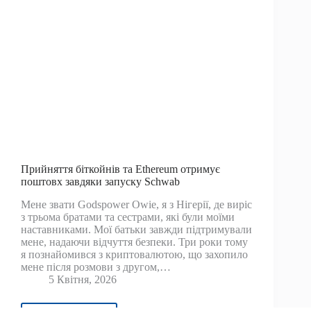
чи
варто
купувати
зараз?
—
Новини
TradingView
Прийняття біткойнів та Ethereum отримує
поштовх завдяки запуску Schwab
Мене звати Godspower Owie, я з Нігерії, де виріс
з трьома братами та сестрами, які були моїми
наставниками. Мої батьки завжди підтримували
мене, надаючи відчуття безпеки. Три роки тому
я познайомився з криптовалютою, що захопило
мене після розмови з другом,…
5 Квітня, 2026