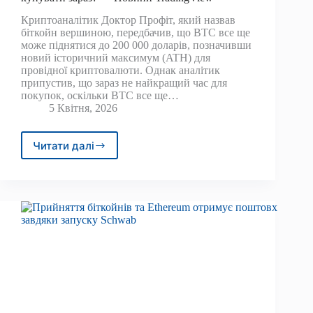
Криптоаналітик Доктор Профіт, який назвав
біткойн вершиною, передбачив, що BTC все ще
може піднятися до 200 000 доларів, позначивши
новий історичний максимум (ATH) для
провідної криптовалюти. Однак аналітик
припустив, що зараз не найкращий час для
покупок, оскільки BTC все ще…
5 Квітня, 2026
Читати далі
Аналітик,
який
назвав
біткойн
Top,
каже,
що
ціна
досягне
200
000
доларів,
але