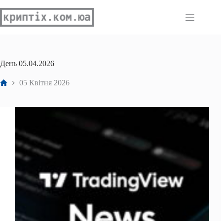
Перейти
до
вмісту
День
05.04.2026
Головна
05 Квітня 2026