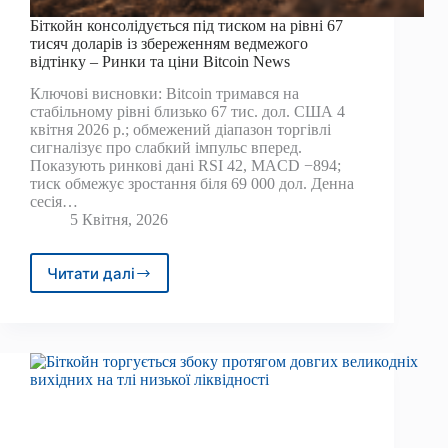
Біткойн консолідується під тиском на рівні 67
тисяч доларів із збереженням ведмежого
відтінку – Ринки та ціни Bitcoin News
Ключові висновки: Bitcoin тримався на
стабільному рівні близько 67 тис. дол. США 4
квітня 2026 р.; обмежений діапазон торгівлі
сигналізує про слабкий імпульс вперед.
Показують ринкові дані RSI 42, MACD −894;
тиск обмежує зростання біля 69 000 дол. Денна
сесія…
5 Квітня, 2026
Читати далі
Біткойн
консолідується
під
тиском
на
рівні
67
тисяч
доларів