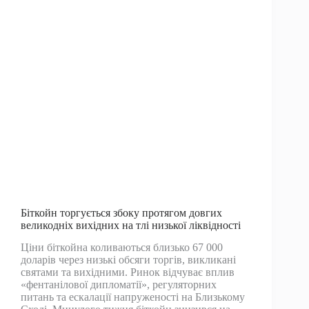
із
збереженням
ведмежого
відтінку
–
Ринки
та
ціни
Bitcoin
News
Біткойн торгується збоку протягом довгих
великодніх вихідних на тлі низької ліквідності
Ціни біткойна коливаються близько 67 000
доларів через низькі обсяги торгів, викликані
святами та вихідними. Ринок відчуває вплив
«фентанілової дипломатії», регуляторних
питань та ескалації напруженості на Близькому