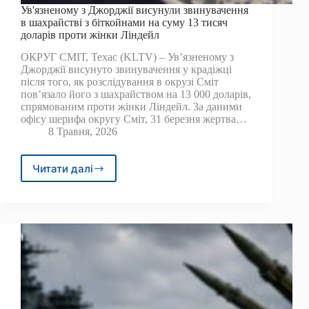
Ув'язненому з Джорджії висунули звинувачення
в шахрайстві з біткойнами на суму 13 тисяч
доларів проти жінки Ліндейл
ОКРУГ СМІТ, Техас (KLTV) – Ув’язненому з
Джорджії висунуто звинувачення у крадіжці
після того, як розслідування в окрузі Сміт
пов’язало його з шахрайством на 13 000 доларів,
спрямованим проти жінки Ліндейл. За даними
офісу шерифа округу Сміт, 31 березня жертва…
8 Травня, 2026
Читати далі
Ув'язненому
з
Джорджії
висунули
звинувачення
в
шахрайстві
з
біткойнами
на
суму