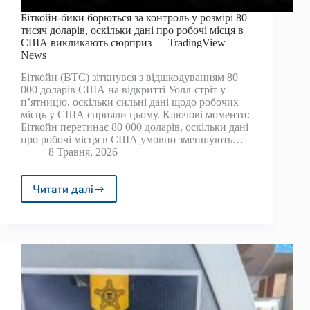
Біткойн-бики борються за контроль у розмірі 80
тисяч доларів, оскільки дані про робочі місця в
США викликають сюрприз — TradingView
News
Біткойн (BTC) зіткнувся з відшкодуванням 80
000 доларів США на відкритті Уолл-стріт у
п’ятницю, оскільки сильні дані щодо робочих
місць у США сприяли цьому. Ключові моменти:
Біткойн перетинає 80 000 доларів, оскільки дані
про робочі місця в США умовно зменшують…
8 Травня, 2026
Читати далі
Біткойн-
бики
борються
за
контроль
у
розмірі
80
тисяч