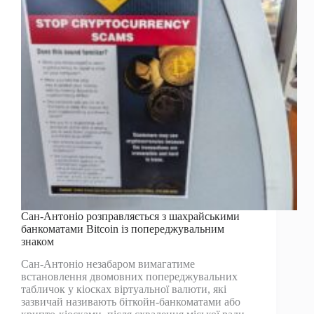
доларів,
оскільки
дані
про
робочі
місця
в
США
викликають
сюрприз
—
TradingView
News
Сан-Антоніо розправляється з шахрайськими
банкоматами Bitcoin із попереджувальним
знаком
Сан-Антоніо незабаром вимагатиме
встановлення двомовних попереджувальних
табличок у кіосках віртуальної валюти, які
зазвичай називають біткойн-банкоматами або