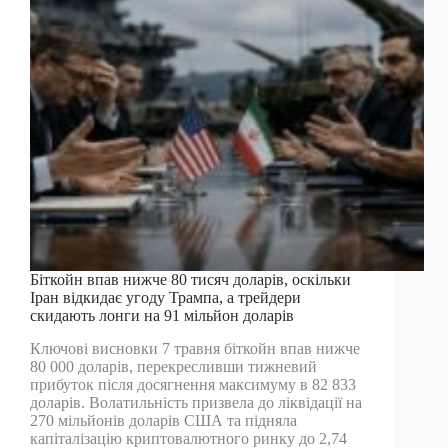
13
тисяч
доларів
проти
жінки
Ліндейл
Біткойн впав нижче 80 тисяч доларів, оскільки
Іран відкидає угоду Трампа, а трейдери
скидають лонги на 91 мільйон доларів
Ключові висновки 7 травня біткойн впав нижче
80 000 доларів, перекресливши тижневий
прибуток після досягнення максимуму в 82 833
доларів. Волатильність призвела до ліквідації на
270 мільйонів доларів США та підняла
капіталізацію криптовалютного ринку до 2,74