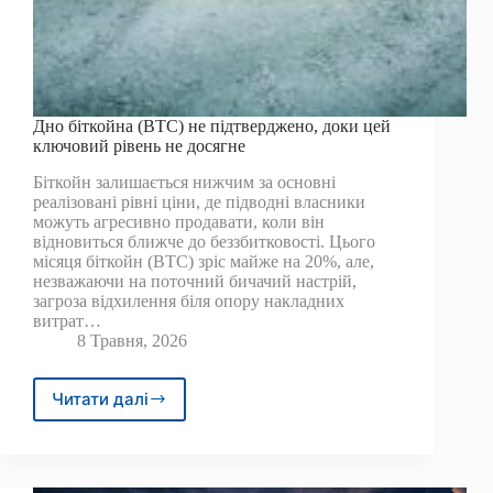
Дно біткойна (BTC) не підтверджено, доки цей
ключовий рівень не досягне
Біткойн залишається нижчим за основні
реалізовані рівні ціни, де підводні власники
можуть агресивно продавати, коли він
відновиться ближче до беззбитковості. Цього
місяця біткойн (BTC) зріс майже на 20%, але,
незважаючи на поточний бичачий настрій,
загроза відхилення біля опору накладних
витрат…
8 Травня, 2026
Читати далі
Дно
біткойна
(BTC)
не
підтверджено,