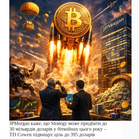
доки
цей
ключовий
рівень
не
досягне
JPMorgan каже, що Strategy може придбати до
30 мільярдів доларів у біткойнах цього року –
TD Cowen підвищує ціль до 395 доларів