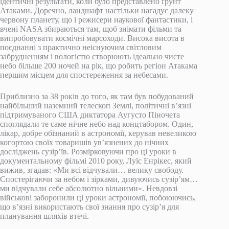
ідентичні результати, коли було представлено ґрунт
Атаками. Доречно, ландшафт настільки нагадує далеку
червону планету, що і режисери наукової фантастики, і
вчені NASA збираються там, щоб знімати фільми та
випробовувати космічні марсоходи. Висока висота в
поєднанні з практично неіснуючим світловим
забрудненням і вологістю створюють ідеально чисте
небо більше 200 ночей на рік, що робить регіон Атакама
першим місцем для спостереження за небесами.
Приблизно за 38 років до того, як там був побудований
найбільший наземний телескоп Землі, політичні в’язні
підтримуваного США диктатора Аугусто Піночета
споглядали те саме нічне небо над концтабором. Один,
лікар, добре обізнаний в астрономії, керував невеликою
когортою своїх товаришів ув’язнених до нічних
досліджень сузір’їв. Розмірковуючи про ці уроки в
документальному фільмі 2010 року, Луїс Енрікес, який
вижив, згадав: «Ми всі відчували… велику свободу.
Спостерігаючи за небом і зірками, дивуючись сузір’ям…
ми відчували себе абсолютно вільними». Невдовзі
військові заборонили ці уроки астрономії, побоюючись,
що в’язні використають свої знання про сузір’я для
планування шляхів втечі.