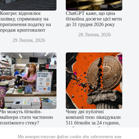
Конгрес відновлює
ChatGPT каже, що ціна
лазівку, спрямовану на
біткойна досягне цієї мети
припинення податку на
до 31 грудня 2026 року
продаж криптовалют
28 Липня, 2026
29 Липня, 2026
Чи можуть біткойн-
Чому дві публічні
майнери стати частиною
компанії тихо ліквідували
платіжного стеку?
511 біткойн за 24 години,
щоб уникнути боргів у
27 Липня, 2026
31,7 мільйона доларів
Ми використовуємо файли cookie аби забезпечити вам