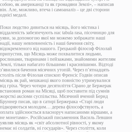
собою, як американці та як громадяни Землі», – написав
він. Але, можливо, втеча і самоаналіз – це дві сторони
однієї медалі.
Поки людство дивиться на місяць, його містика і
віддаленість забезпечують нас tabula rasa, пісочницю для
уяви, за допомогою якої ми можемо зображати наші
надії, нашу невпевненість і наші бачення світу,
відокремленого від нашого. Грецький філософ Філолай
припустив, що Місяць може похвалитися людьми,
рослинами, тваринами і пейзажами, знайомими жителям
Землі, тільки набагато більшими і красивішими. Відтоді
з’явилися бачення місячних утопій. Через п’ятнадцять
століть після Філолая єпископ Френсіс Годвін описав
місяць як рай, мешканці якого повністю утримувалися
від гріха. Через чотири десятиліття Сірано де Бержерак
встановив роман на Місяці, щоб поставити під сумнів
жорсткі аксіоми суспільства. Місячний вчений Бернд
Бруннер писав, що в сатирі Бержерака «Старі люди
підкоряються молодим… дерева філософствують, а
оплата здійснюється власноруч написаними віршами, а
не монетами». Російський письменник Василь Левшин
уявляв місяць як «світ абсолютної рівності, у якому
немає ні солдатів, ні государів». Через століття, коли