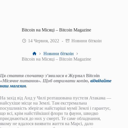
Bitcoin на Місяці – Bitcoin Magazine
14 Червня, 2022
Новини біткоін
Головна
Новини біткоін
Bitcoin на Місяці – Bitcoin Magazine
Ця стаття спочатку з’явилася в
Журнал Bitcoin
«Місячне питання». Щоб отримати копію,
відвідайте
наш магазин
.
На захід від Анд у Чилі розташована пустеля Атакама —
найсухіше місце на Землі. Там екстремальна
посушливість зберігає найстаріші мумії Землі і гарантує,
що всі, крім найстійкішої флори та фауни, швидко
приєднаються до них у смерті. Те саме обладнання,
якому не вдалося виявити життя на Марсі, дало