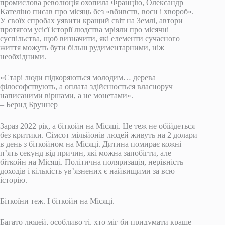
промислова революція охопила Францію, Олександр
Кателіно писав про місяць без «вбивств, воєн і хвороб».
У своїх спробах уявити кращий світ на Землі, автори
протягом усієї історії людства мріяли про місячні
суспільства, щоб визначити, які елементи сучасного
життя можуть бути більш рудиментарними, ніж
необхідними.
«Старі люди підкоряються молодим… дерева
філософствують, а оплата здійснюється власноруч
написаними віршами, а не монетами».
– Бернд Бруннер
Зараз 2022 рік, а біткойн на Місяці. Це теж не обійдеться
без критики. Сімсот мільйонів людей живуть на 2 долари
в день з біткойном на Місяці. Дитина помирає кожні
п’ять секунд від причин, які можна запобігти, але
біткойн на Місяці. Політична поляризація, нерівність
доходів і кількість ув’язнених є найвищими за всю
історію.
Біткоїни теж. І біткойн на Місяці.
Багато людей, особливо ті, хто міг би придумати краще