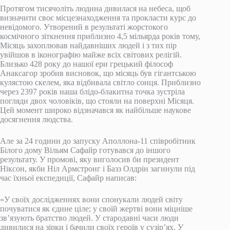
Протягом тисячоліть людина дивилася на небеса, щоб
визначити своє місцезнаходження та прокласти курс до
невідомого. Утворений в результаті жорстокого
космічного зіткнення приблизно 4,5 мільярда років тому,
Місяць захоплював найдавніших людей і з тих пір
увійшов в іконографію майже всіх світових релігій.
Близько 428 року до нашої ери грецький філософ
Анаксагор зробив висновок, що місяць був гігантською
кулястою скелем, яка відбивала світло сонця. Приблизно
через 2397 років наша блідо-блакитна точка зустріла
погляди двох чоловіків, що стояли на поверхні Місяця.
Цей момент широко відзначався як найбільше наукове
досягнення людства.
Але за 24 години до запуску Аполлона-11 співробітник
Білого дому Вільям Сафайр готувався до іншого
результату. У промові, яку виголосив би президент
Ніксон, якби Ніл Армстронг і Базз Олдрін загинули під
час їхньої експедиції, Сафайр написав:
«У своїх дослідженнях вони спонукали людей світу
почуватися як єдине ціле; у своїй жертві вони міцніше
зв’язують братство людей. У стародавні часи люди
дивилися на зірки і бачили своїх героїв у сузір’ях. У