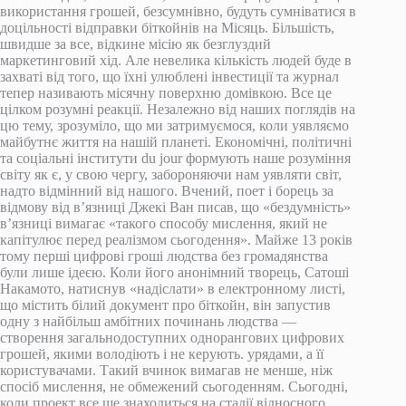
використання грошей, безсумнівно, будуть сумніватися в
доцільності відправки біткойнів на Місяць. Більшість,
швидше за все, відкине місію як безглуздий
маркетинговий хід. Але невелика кількість людей буде в
захваті від того, що їхні улюблені інвестиції та журнал
тепер називають місячну поверхню домівкою. Все це
цілком розумні реакції. Незалежно від наших поглядів на
цю тему, зрозуміло, що ми затримуємося, коли уявляємо
майбутнє життя на нашій планеті. Економічні, політичні
та соціальні інститути du jour формують наше розуміння
світу як є, у свою чергу, забороняючи нам уявляти світ,
надто відмінний від нашого. Вчений, поет і борець за
відмову від в’язниці Джекі Ван писав, що «бездумність»
в’язниці вимагає «такого способу мислення, який не
капітулює перед реалізмом сьогодення». Майже 13 років
тому перші цифрові гроші людства без громадянства
були лише ідеєю. Коли його анонімний творець, Сатоші
Накамото, натиснув «надіслати» в електронному листі,
що містить білий документ про біткойн, він запустив
одну з найбільш амбітних починань людства —
створення загальнодоступних однорангових цифрових
грошей, якими володіють і не керують. урядами, а її
користувачами. Такий вчинок вимагав не менше, ніж
спосіб мислення, не обмежений сьогоденням. Сьогодні,
коли проект все ще знаходиться на стадії відносного