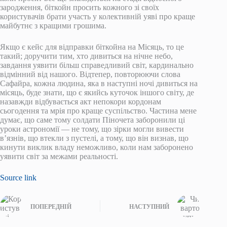
зародження, біткойн просить кожного зі своїх
користувачів брати участь у колективній уяві про краще
майбутнє з кращими грошима.
Якщо є кейс для відправки біткойна на Місяць, то це
такий; доручити тим, хто дивиться на нічне небо,
завдання уявити більш справедливий світ, кардинально
відмінний від нашого. Відтепер, повторюючи слова
Сафайра, кожна людина, яка в наступні ночі дивиться на
місяць, буде знати, що є якийсь куточок іншого світу, де
назавжди відбувається акт непокори кордонам
сьогодення та мрія про краще суспільство. Частина мене
думає, що саме тому солдати Піночета заборонили ці
уроки астрономії — не тому, що зірки могли вивести
в’язнів, що втекли з пустелі, а тому, що він визнав, що
кинути виклик владу неможливо, коли нам заборонено
уявити світ за межами реальності.
Source link
ПОПЕРЕДНІЙ
НАСТУПНИЙ