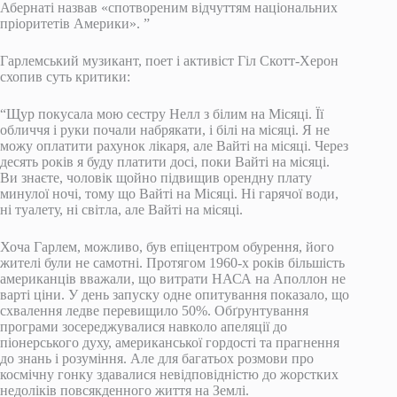
Абернаті назвав «спотвореним відчуттям національних
пріоритетів Америки». ”
Гарлемський музикант, поет і активіст Гіл Скотт-Херон
схопив суть критики:
“Щур покусала мою сестру Нелл з білим на Місяці. Її
обличчя і руки почали набрякати, і білі на місяці. Я не
можу оплатити рахунок лікаря, але Вайті на місяці. Через
десять років я буду платити досі, поки Вайті на місяці.
Ви знаєте, чоловік щойно підвищив орендну плату
минулої ночі, тому що Вайті на Місяці. Ні гарячої води,
ні туалету, ні світла, але Вайті на місяці.
Хоча Гарлем, можливо, був епіцентром обурення, його
жителі були не самотні. Протягом 1960-х років більшість
американців вважали, що витрати НАСА на Аполлон не
варті ціни. У день запуску одне опитування показало, що
схвалення ледве перевищило 50%. Обґрунтування
програми зосереджувалися навколо апеляції до
піонерського духу, американської гордості та прагнення
до знань і розуміння. Але для багатьох розмови про
космічну гонку здавалися невідповідністю до жорстких
недоліків повсякденного життя на Землі.