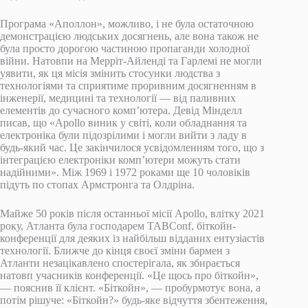
Програма «Аполлон», можливо, і не була остаточною
демонстрацією людських досягнень, але вона також не
була просто дорогою частиною пропаганди холодної
війни. Натовпи на Мерріт-Айленді та Гарлемі не могли
уявити, як ця місія змінить стосунки людства з
технологіями та сприятиме проривним досягненням в
інженерії, медицині та технології — від паливних
елементів до сучасного комп’ютера. Девід Мінделл
писав, що «Apollo виник у світі, коли обладнання та
електроніка були підозрілими і могли вийти з ладу в
будь-який час. Це закінчилося усвідомленням того, що з
інтеграцією електроніки комп’ютери можуть стати
надійними». Між 1969 і 1972 роками ще 10 чоловіків
підуть по стопах Армстронга та Олдріна.
Майже 50 років після останньої місії Apollo, влітку 2021
року, Атланта була господарем TABConf, біткойн-
конференції для деяких із найбільш відданих ентузіастів
технології. Ближче до кінця своєї зміни бармен з
Атланти незацікавлено спостерігала, як збирається
натовп учасників конференції. «Це щось про біткойн»,
— пояснив її клієнт. «Біткойн», — пробурмотує вона, а
потім рішуче: «Біткойн?» будь-яке відчуття збентеження,