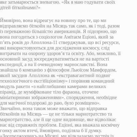
яке затьмарюється зневагою. «Як я маю годувати своїх
дітей біткойнами?»
Ймовірно, вона відреагує на новину про те, що ми
відправляємо біткойн на Місяць так само, як і тоді, разом
із переважною більшістю американців. Я підозрюю, що
вона погодиться з соціологом Амітаєм Еціоні, який за
п’ять років до Аполлона-11 стверджував, що всі ресурси,
які використовуються для дослідження космосу, слід
витрачати на охорону здоров’я та освіту. Або, можливо, її
основний засуд зосереджуватиметься не на вартості
експедиції, а на її очевидному марнославстві. Вона
знайшла б компанію з філософом Льюїсом Мамфордом,
який засудив Аполлона як «екстравагантний подвиг
технологічного ексгібіціонізму» і порівняв командний
модуль ракети «з найглибшими камерами великих
пірамід, де муміфіковане тіло фараона, оточене
мініатюрними зображеннями». спорядження, необхідне
для магічної подорожі до раю, було розміщено».
Звичайно, вона також може вважати, що відправка
біткойнів на Місяць — це не тільки марнотратство та
марнотратство, але й ще одне видовище, яке відволікає
нас від справжніх проблем. Еціоні, яка вважала космічну
гонку актом втечі, ймовірно, поділяла б її думку.
«Зосереджуючись на Місяці, ми відкладаємо зустріч із