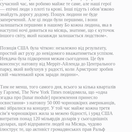
сучасний час, ми робимо майже те саме, але наші герої
— епічні люди з плоті та крові. Інші підуть і обов’язково
знайдуть дорогу додому. Пошук людини не буде
заперечений. Але ці люди були першими, і вони
залишаться першими в нашому Бо кожна людина, яка в
наступні ночі дивиться на місяць, знатиме, що є куточок
іншого світу, який назавжди залишається людством».
Позиція США була чіткою: незалежно від результату,
простий акт руху до невідомого вважатиметься успіхом.
Невдача була підкорення межам сьогодення. Це був
консенсус натовпу від Мерріт-Айленда до Центрального
парку, який вибухнув у радості, коли Армстронг зробив
свій «маленький крок заради людини».
Тим не менш, того самого дня, всього за кілька кварталів
у Гарлемі, The New York Times повідомила, що «одна
згадка про [lunar module] приземлення принесло
освистання» з натовпу 50 000 чорношкірих американців,
які зібралися на концерт. У той час майже кожна третя
сім’я чорношкірих жила за межею бідності, і уряд США
витратив понад 120 мільярдів доларів у сьогоднішніх
доларах, щоб відправити людей на Місяць, чудово
ілюструє те, що активіст громадянських прав Ральф