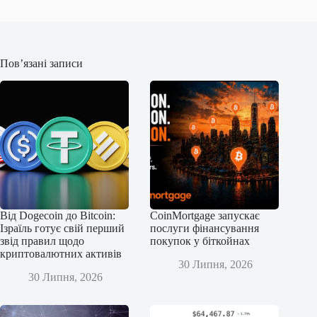
Пов’язані записи
Від Dogecoin до Bitcoin:
CoinMortgage запускає
Ізраїль готує свій перший
послуги фінансування
звід правил щодо
покупок у біткойнах
криптовалютних активів
30 Липня, 2026
30 Липня, 2026