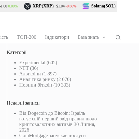
XRP(XRP)
Solana(SOL)
0.00%
-0.60%
1.60%
00
$1.04
$74.37
ість
ТОП-200
Індикатори
База знать
Категорії
Experimental
(605)
NFT
(36)
Альткоіни
(1 897)
Аналітика ринку
(2 070)
Новини біткоін
(10 333)
Недавні записи
Від Dogecoin до Bitcoin: Ізраїль
готує свій перший звід правил щодо
криптовалютних активів
30 Липня,
2026
CoinMortgage запускає послуги