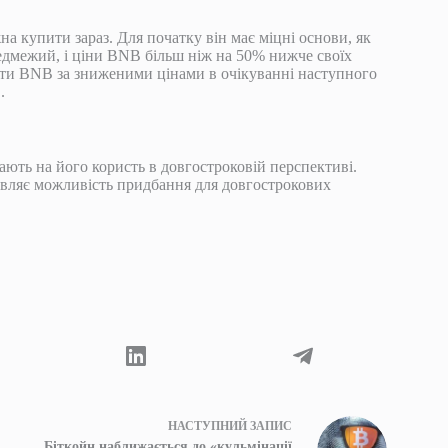
а купити зараз. Для початку він має міцні основи, як
едмежий, і ціни BNB більш ніж на 50% нижче своїх
ати BNB за зниженими цінами в очікуванні наступного
.
ають на його користь в довгостроковій перспективі.
авляє можливість придбання для довгострокових
НАСТУПНИЙ
ЗАПИС
Біткойн наближається до «кульмінації