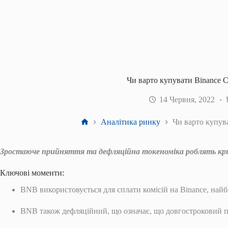
Чи варто купувати Binance C
14 Червня, 2022
Головна
Аналітика ринку
Чи варто купув
Зростаюче прийняття та дефляційна токеноміка роблять к
Ключові моменти:
BNB використовується для сплати комісій на Binance, найбіл
BNB також дефляційний, що означає, що довгостроковий 