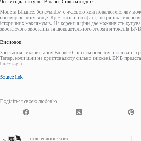
Чи вигідна покупка Binance Coin сьогодні?
Монета Binance, без сумніву, є чудовою криптовалютою, яку можн
обговорювалося вище. Крім того, є той факт, що ринок сильно в
історичних максимумів. Ця корекція ціни дає можливість купув
зростаючого зростання та щоквартального згоряння токенів BNB
Висновок
Зростання використання Binance Coin і скорочення пропозиції гр
Тепер, коли ціни на криптовалюту сильно знижені, BNB предст
інвесторів.
Source link
Поділіться своєю любов'ю
ПОПЕРЕДНІЙ
ЗАПИС