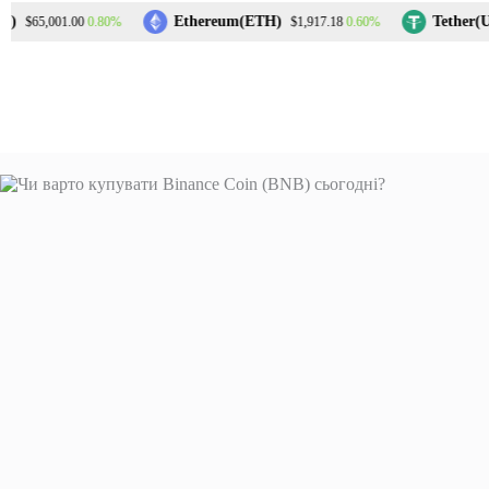
Перейти
Ethereum(ETH)
Tether(US
0.80%
0.60%
$65,001.00
$1,917.18
до
вмісту