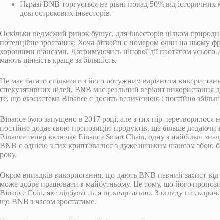
Наразі BNB торгується на рівні понад 50% від історичних
довгострокових інвесторів.
Оскільки ведмежий ринок бушує, для інвесторів цілком природн
потенційне зростання. Хоча біткойн є номером один на цьому ф
хорошими шансами. Дотримуючись цінової дії протягом усього 2
мають цінність краще за більшість.
Це має багато спільного з його потужним варіантом використанн
спекулятивних цілей, BNB має реальний варіант використання дл
те, що екосистема Binance є досить величезною і постійно збіл
Binance було запущено в 2017 році, але з тих пір перетворилося
постійно додає свою пропозицію продуктів, ще більше додаючи
Binance тепер включає Binance Smart Chain, одну з найбільш зна
BNB є однією з тих криптовалют з дуже низьким шансом збою бе
року.
Окрім випадків використання, що дають BNB певний захист від 
може добре працювати в майбутньому. Це тому, що його пропози
Binance Coin, яке відбувається щоквартально. З огляду на скороч
що BNB з часом зростатиме.