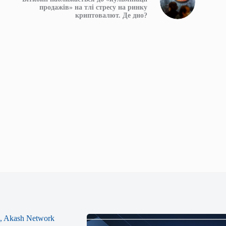
продажів» на тлі стресу на ринку
криптовалют. Де дно?