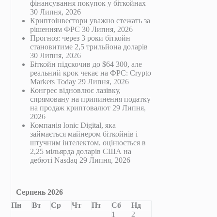
фінансування покупок у біткойнах
30 Липня, 2026
Криптоінвестори уважно стежать за
рішенням ФРС
30 Липня, 2026
Прогноз: через 3 роки біткойн
становитиме 2,5 трильйона доларів
30 Липня, 2026
Біткойн підскочив до $64 300, але
реальний крок чекає на ФРС: Crypto
Markets Today
29 Липня, 2026
Конгрес відновлює лазівку,
спрямовану на припинення податку
на продаж криптовалют
29 Липня,
2026
Компанія Ionic Digital, яка
займається майнером біткойнів і
штучним інтелектом, оцінюється в
2,25 мільярда доларів США на
дебюті Nasdaq
29 Липня, 2026
Серпень 2026
Пн
Вт
Ср
Чт
Пт
Сб
Нд
1
2