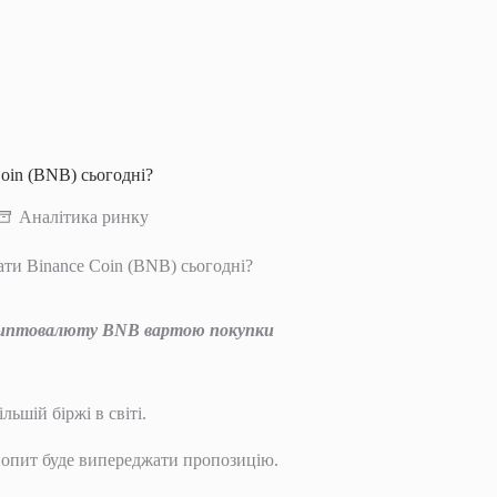
oin (BNB) сьогодні?
Аналітика ринку
ати Binance Coin (BNB) сьогодні?
риптовалюту BNB вартою покупки
ьшій біржі в світі.
попит буде випереджати пропозицію.