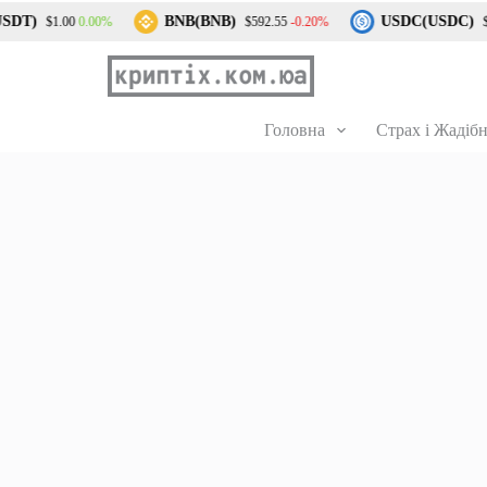
DT)
BNB(BNB)
USDC(USDC)
0.00%
-0.20%
$1.00
$592.55
$1.
Головна
Страх і Жадібн