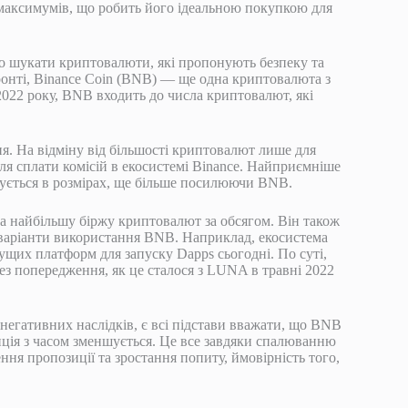
 максимумів, що робить його ідеальною покупкою для
о шукати криптовалюти, які пропонують безпеку та
ронті, Binance Coin (BNB) — ще одна криптовалюта з
022 року, BNB входить до числа криптовалют, які
я. На відміну від більшості криптовалют лише для
я сплати комісій в екосистемі Binance. Найприємніше
ьшується в розмірах, ще більше посилюючи BNB.
 на найбільшу біржу криптовалют за обсягом. Він також
 варіанти використання BNB. Наприклад, екосистема
чущих платформ для запуску Dapps сьогодні. По суті,
з попередження, як це сталося з LUNA в травні 2022
негативних наслідків, є всі підстави вважати, що BNB
ція з часом зменшується. Це все завдяки спалюванню
ення пропозиції та зростання попиту, ймовірність того,