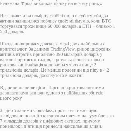
Бенкмана-Фріда викликав паніку на всьому ринку.
Незважаючи на помірну стабілізацію в суботу, обидва
активи залишилися поблизу своїх мінімумів, коли BTC
торгувався трохи вище 60 000 доларів, а ETH – близько 1
550 доларів.
Шкода поширилася далеко за межі двох найбільших
криптовалют. За даними TradingView, ринок цифрових
активів втратив приблизно 390 мільярдів доларів у
вартості протягом тижня, в результаті чого загальна
ринкова капіталізація коливається трохи вище 2
трильйонів доларів. Це менше половини від піку в 4,2
трильйона доларів, досягнутого в жовтні.
Вдарили не лише ціни. Торговці криптовалютними
деривативами зазнали одного з найбільших збитків
цього року.
Згідно з даними CoinGlass, протягом тижня було
ліквідовано позиції з кредитним плечем на суму близько
7 мільярдів доларів у цифрових активах, причому
понеділок і п’ятниця принесли найсильніші зливи.