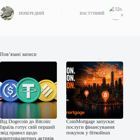
ПОПЕРЕДНІЙ
НАСТУПНИЙ
Пов’язані записи
Від Dogecoin до Bitcoin:
CoinMortgage запускає
Ізраїль готує свій перший
послуги фінансування
звід правил щодо
покупок у біткойнах
криптовалютних активів