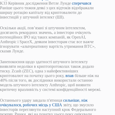
K33 Керівник дослідження Ветле Лунде
сперечався
Раніше цього тижня деякі з цих відтоків відображали
ширшу ротацію капіталу від криптовалюти до
інвестицій у штучний інтелект (ШІ).
Оскільки акції, пов’язані зі штучним інтелектом,
досягають рекордних значень, а інвестори очікують
потенційних IPO від таких компаній, як OpenAI,
Anthropic і SpaceX, деяким інвесторам стає все важче
ігнорувати «альтернативну вартість утримання BTC»,
сказав Лунде.
Занепокоєння щодо здатності штучного інтелекту
виявляти недоліки в криптопротоколах також додало
тиску. Zcash (ZEC), одна з найефективніших
криптовалют на початку цього року,
впав
більше ніж на
40% після того, як дослідники використали останню
модель штучного інтелекту Anthropic, щоб виявити
критичну вразливість у системі конфіденційності мережі.
Останнього удару завдала п'ятниця
сильніше, ніж
очікувалося, робочих місць у США
звіту, що змусило
інвесторів переглянути наступний крок Федерального
резерву. Ринки, які на початку цього року очікували