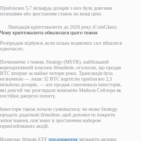
Приблизно 5,7 мільярда доларів з них були довгими
позиціями або зростанням ставок на вищі ціни.
Ліквідація криптовалюти до 2026 року (CoinGlass)
Чому криптовалюта обвалилася цього тижня
Розпродаж відбувся, коли кілька ведмежих сил зійшлися
одночасно.
Починаючи з тижня, Strategy (MSTR), найбільший
корпоративний власник біткойнів, оголосив, що продав
BTC вперше за майже чотири роки. Трансакція була
незначною — лише 32 BTC вартістю приблизно 2,5
мільйона доларів, — але продаж схвилювала інвесторів,
які довгий час розглядали компанію Майкла Сейлора як
постійне джерело попиту.
Інвестори також почали сумніватися, чи може Strategy
продати додаткові біткойни, щоб допомогти покрити
зобов’язання, пов’язані зі зростаючим набором
привілейованих акцій.
Водночас біткоін ETF
продовження
звільнити активи.