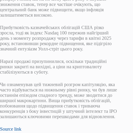
зниження ставок, тепер все частіше очікують, що
центральний банк може підвищити, якщо інфляція
залишатиметься високою.
Прибутковість казначейських облігацій США різко
зросла, тоді як індекс Nasdaq 100 пережив найгірший
день з моменту розпродажу через тарифи в квітні 2025
року, встановивши рекордне підвищення, яке підігріло
значний ентузіазм Уолл-стріт цього року.
Наразі продажі призупинилися, оскільки традиційні
ринки закриті на вихідні, а ціни на криптовалюту
стабілізуються в суботу.
Чи ознаменував цей тижневий розгром капітуляцію, яка
часто відбувається на нижньому рівні ринку, чи був лише
останнім епізодом спадного тренду, може зводитися до
ширшої макрокартини. Вища прибутковість облігацій,
побоювання щодо підвищення ставок і триваюча
конкуренція з боку інвестицій у штучний інтелект та IPO
залишаються ключовими перешкодами для відновлення.
Source link