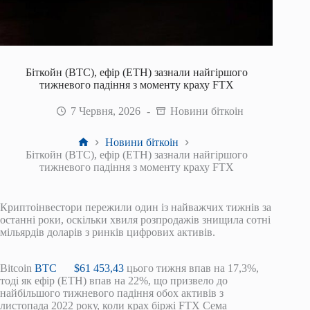
Біткойн (BTC), ефір (ETH) зазнали найгіршого
тижневого падіння з моменту краху FTX
7 Червня, 2026
Новини біткоін
Головна
Новини біткоін
Біткойн (BTC), ефір (ETH) зазнали найгіршого
тижневого падіння з моменту краху FTX
Криптоінвестори пережили один із найважчих тижнів за
останні роки, оскільки хвиля розпродажів знищила сотні
мільярдів доларів з ринків цифрових активів.
Bitcoin
BTC
$
61 453,43
цього тижня впав на 17,3%,
тоді як ефір (ETH) впав на 22%, що призвело до
найбільшого тижневого падіння обох активів з
листопада 2022 року, коли крах біржі FTX Сема