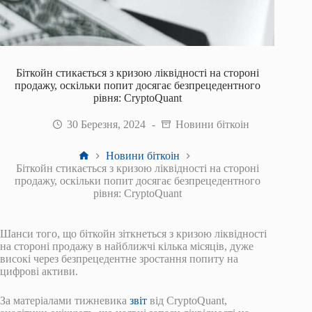
Біткойн стикається з кризою ліквідності на стороні
продажу, оскільки попит досягає безпрецедентного
рівня: CryptoQuant
30 Березня, 2024
Новини біткоін
Головна
Новини біткоін
Біткойн стикається з кризою ліквідності на стороні
продажу, оскільки попит досягає безпрецедентного
рівня: CryptoQuant
Шанси того, що біткойн зіткнеться з кризою ліквідності
на стороні продажу в найближчі кілька місяців, дуже
високі через безпрецедентне зростання попиту на
цифрові активи.
За матеріалами тижневика
звіт
від CryptoQuant,