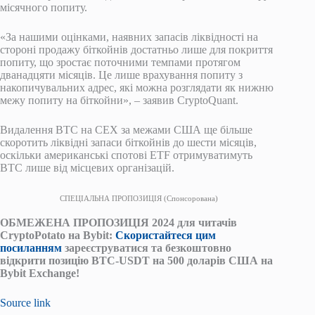
місячного попиту.
«За нашими оцінками, наявних запасів ліквідності на
стороні продажу біткойнів достатньо лише для покриття
попиту, що зростає поточними темпами протягом
дванадцяти місяців. Це лише врахування попиту з
накопичувальних адрес, які можна розглядати як нижню
межу попиту на біткойни», – заявив CryptoQuant.
Видалення BTC на CEX за межами США ще більше
скоротить ліквідні запаси біткойнів до шести місяців,
оскільки американські спотові ETF отримуватимуть
BTC лише від місцевих організацій.
СПЕЦІАЛЬНА ПРОПОЗИЦІЯ (Спонсорована)
ОБМЕЖЕНА ПРОПОЗИЦІЯ 2024 для читачів
CryptoPotato на Bybit:
Скористайтеся цим
посиланням
зареєструватися та безкоштовно
відкрити позицію BTC-USDT на 500 доларів США на
Bybit Exchange!
Source link