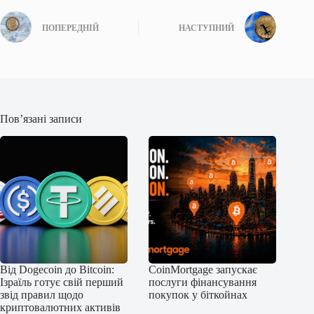
ПОПЕРЕДНІЙ
НАСТУПНИЙ
Пов’язані записи
Від Dogecoin до Bitcoin:
CoinMortgage запускає
Ізраїль готує свій перший
послуги фінансування
звід правил щодо
покупок у біткойнах
криптовалютних активів