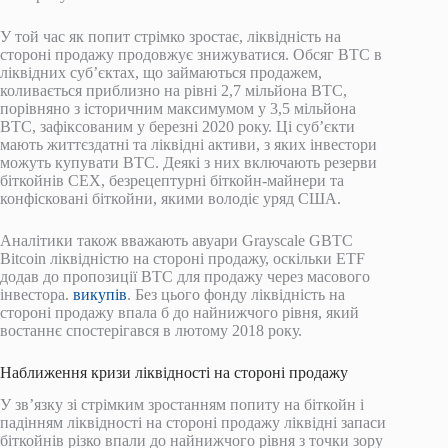
У той час як попит стрімко зростає, ліквідність на
стороні продажу продовжує знижуватися. Обсяг BTC в
ліквідних суб’єктах, що займаються продажем,
коливається приблизно на рівні 2,7 мільйона BTC,
порівняно з історичним максимумом у 3,5 мільйона
BTC, зафіксованим у березні 2020 року. Ці суб’єкти
мають життєздатні та ліквідні активи, з яких інвестори
можуть купувати BTC. Деякі з них включають резерви
біткойнів CEX, безрецептурні біткойн-майнери та
конфісковані біткойни, якими володіє уряд США.
Аналітики також вважають авуари Grayscale GBTC
Bitcoin ліквідністю на стороні продажу, оскільки ETF
додав до пропозиції BTC для продажу через масового
інвестора.
викупів
. Без цього фонду ліквідність на
стороні продажу впала б до найнижчого рівня, який
востаннє спостерігався в лютому 2018 року.
Наближення кризи ліквідності на стороні продажу
У зв’язку зі стрімким зростанням попиту на біткойн і
падінням ліквідності на стороні продажу ліквідні запаси
біткойнів різко впали до найнижчого рівня з точки зору