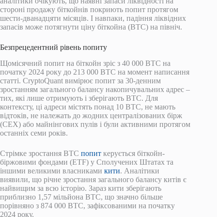
аналітики очікують, що наявні запаси ліквідності на
стороні продажу біткойнів покриють попит протягом
шести-дванадцяти місяців. І навпаки, падіння ліквідних
запасів може потягнути ціну біткойна (BTC) на північ.
Безпрецедентний рівень попиту
Щомісячний попит на біткойн зріс з 40 000 BTC на
початку 2024 року до 213 000 BTC на момент написання
статті. CryptoQuant вимірює попит за 30-денним
зростанням загального балансу накопичувальних адрес –
тих, які лише отримують і зберігають BTC. Для
контексту, ці адреси містять понад 10 BTC, не мають
відтоків, не належать до жодних централізованих бірж
(CEX) або майнінгових пулів і були активними протягом
останніх семи років.
Стрімке зростання BTC
попит
керується біткойн-
біржовими фондами (ETF) у Сполучених Штатах та
іншими великими власниками
кити
. Аналітики
виявили, що річне зростання загального балансу китів є
найвищим за всю історію. Зараз кити зберігають
приблизно 1,57 мільйона BTC, що значно більше
порівняно з 874 000 BTC, зафіксованими на початку
2024 року.