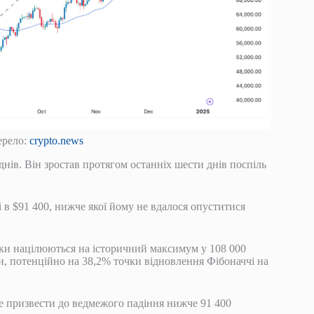
ерело:
crypto.news
нів. Він зростав протягом останніх шести днів поспіль
 в $91 400, нижче якої йому не вдалося опуститися
ики націлюються на історичний максимум у 108 000
ки, потенційно на 38,2% точки відновлення Фібоначчі на
е призвести до ведмежого падіння нижче 91 400