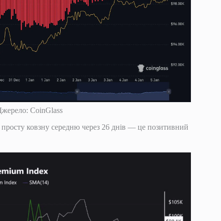
 Джерело: CoinGlass
у просту ковзну середню через 26 днів — це позитивний