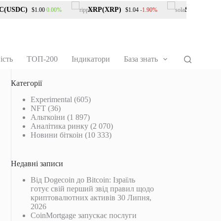
SDC)
XRP(XRP)
Solana(SOL)
0.00%
-1.90%
$1.00
$1.04
$
ість
ТОП-200
Індикатори
База знать
Категорії
Experimental
(605)
NFT
(36)
Альткоіни
(1 897)
Аналітика ринку
(2 070)
Новини біткоін
(10 333)
Недавні записи
Від Dogecoin до Bitcoin: Ізраїль
готує свій перший звід правил щодо
криптовалютних активів
30 Липня,
2026
CoinMortgage запускає послуги