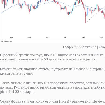
Графік ціни біткойна | Дж
Щоденний графік показує, що BTC відновився за останні кілька д
і постійно залишався вище 50-денного ковзного середнього.
Біткойн також знайшов суттєву підтримку на ключовій підтримці
кілька разів з грудня.
Таким чином, є шанси, що він продовжить зростати, оскільки б
доларів. Рух вище цього рівня вказуватиме на додаткові прибут
рівні 114 000 доларів.
Однак формувати малюнок «голова і плечі» ризиковано. Це мож