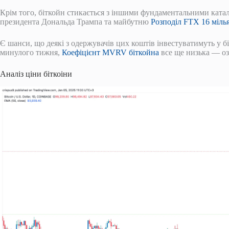
Крім того, біткойн стикається з іншими фундаментальними ката
президента Дональда Трампа та майбутню
Розподіл FTX 16 мілья
Є шанси, що деякі з одержувачів цих коштів інвестуватимуть у бі
минулого тижня,
Коефіцієнт MVRV біткойна
все ще низька — оз
Аналіз ціни біткоіни