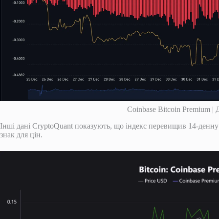
Coinbase Bitcoin Premium |
Інші дані CryptoQuant показують, що індекс перевищив 14-денн
знак для цін.