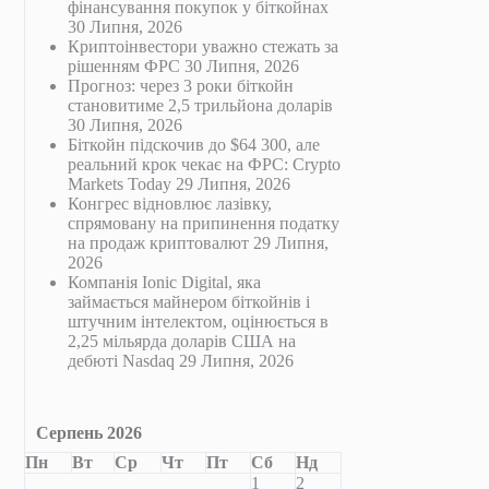
фінансування покупок у біткойнах
30 Липня, 2026
Криптоінвестори уважно стежать за
рішенням ФРС
30 Липня, 2026
Прогноз: через 3 роки біткойн
становитиме 2,5 трильйона доларів
30 Липня, 2026
Біткойн підскочив до $64 300, але
реальний крок чекає на ФРС: Crypto
Markets Today
29 Липня, 2026
Конгрес відновлює лазівку,
спрямовану на припинення податку
на продаж криптовалют
29 Липня,
2026
Компанія Ionic Digital, яка
займається майнером біткойнів і
штучним інтелектом, оцінюється в
2,25 мільярда доларів США на
дебюті Nasdaq
29 Липня, 2026
Серпень 2026
Пн
Вт
Ср
Чт
Пт
Сб
Нд
1
2