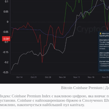
Bitcoin Coinbase Premium | 
Індекс Coinbase Premium Index є важливою цифрою, яка вивчає 
установи. Coinbase є найпоширенішою біржею в Сполучених Штата
можливо, накопичується найбільший пул капіталу.