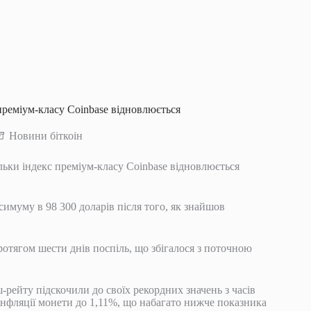
 преміум-класу Coinbase відновлюється
Новини біткоін
льки індекс преміум-класу Coinbase відновлюється
имуму в 98 300 доларів після того, як знайшов
отягом шести днів поспіль, що збігалося з поточною
-рейту підскочили до своїх рекордних значень з часів
 інфляції монети до 1,11%, що набагато нижче показника