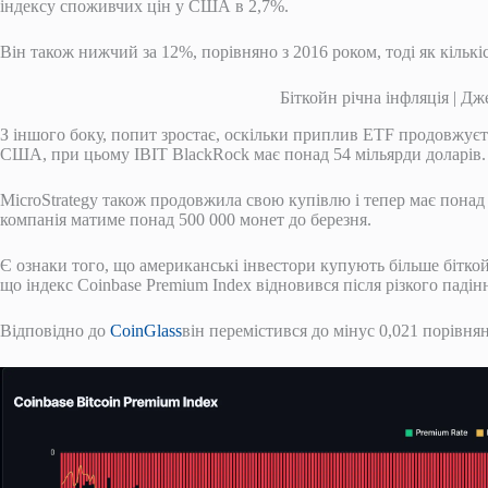
індексу споживчих цін у США в 2,7%.
Він також нижчий за 12%, порівняно з 2016 роком, тоді як кількіс
Біткойн річна інфляція | Дж
З іншого боку, попит зростає, оскільки приплив ETF продовжуєт
США, при цьому IBIT BlackRock має понад 54 мільярди доларів.
MicroStrategy також продовжила свою купівлю і тепер має понад
компанія матиме понад 500 000 монет до березня.
Є ознаки того, що американські інвестори купують більше біткой
що індекс Coinbase Premium Index відновився після різкого падінн
Відповідно до
CoinGlass
він перемістився до мінус 0,021 порівняно