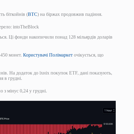
ть біткойнів (
BTC
) на біржах продовжив падіння.
ерело: intoTheBlock
ься. Ці фонди накопичили понад 128 мільярдів доларів
 450 монет.
Користувачі Полімаркет
очікується, що
нів. На додаток до їхніх покупок ETF, дані показують,
я в грудні.
 з мінус 0,24 у грудні.