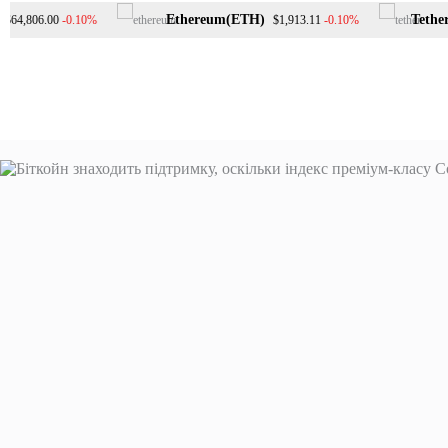
Перейти
Ethereum(ETH)
Tether(U
-0.10%
-0.10%
,806.00
$1,913.11
до
вмісту