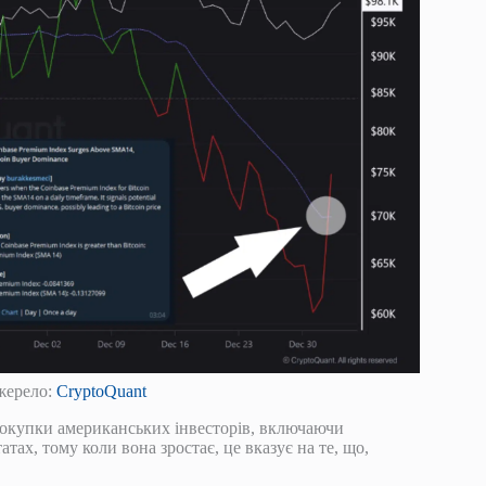
Джерело:
CryptoQuant
покупки американських інвесторів, включаючи
х, тому коли вона зростає, це вказує на те, що,