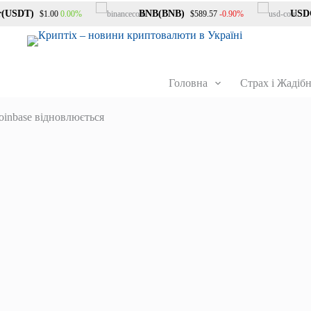
SDT)
BNB(BNB)
USDC(U
0.00%
-0.90%
$1.00
$589.57
Головна
Страх і Жадібн