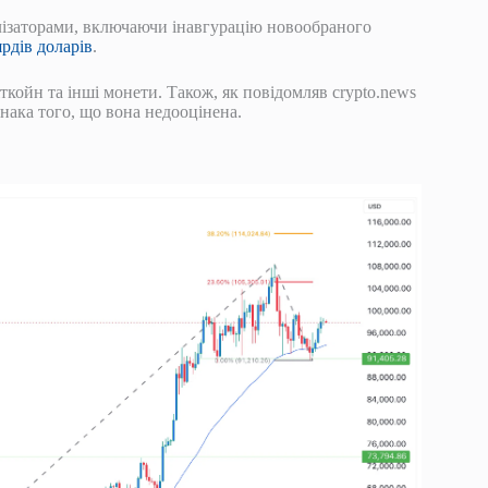
лізаторами, включаючи інавгурацію новообраного
рдів доларів
.
ткойн та інші монети. Також, як повідомляв crypto.news
нака того, що вона недооцінена.