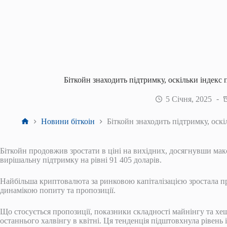
Біткойн знаходить підтримку, оскільки індекс
5 Січня, 2025
Головна
Новини біткоін
Біткойн знаходить підтримку, оскі
Біткойн продовжив зростати в ціні на вихідних, досягнувши макс
вирішальну підтримку на рівні 91 405 доларів.
Найбільша криптовалюта за ринковою капіталізацією зростала пр
динамікою попиту та пропозиції.
Що стосується пропозиції, показники складності майнінгу та хеш
останнього халвінгу в квітні. Ця тенденція підштовхнула рівень