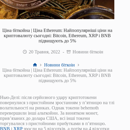
Ціна біткойна | Ціна Ethereum: Найпопулярніші ціни на
криптовалюту сьогодні: Bitcoin, Ethereum, XRP і BNB
підвищують до 5%
20 Травня, 2022
Новини біткоін
Головна
Новини біткоін
Ціна біткойна | Ціна Ethereum: Найпопулярніші ціни на
криптовалюту сьогодні: Bitcoin, Ethereum, XRP і BNB
підвищують до 5%
Нью-Делі: після серйозного удару криптотокени
повернулися з пристойним зростанням у п’ятницю на тлі
волатильності на ринках. Однак токени behemoth
перевершили інші альткойни. За винятком монет,
прив’язаних до долара США, всі інші токени
торгувалися з пристойними прибутками в п’ятницю.
BNB
і
XRP
зросли на 5 відсотків, а потім на 4 відсотки