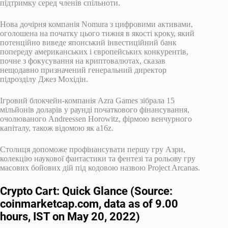
підтримку серед членів спільноти.
Нова дочірня компанія Nomura з цифровими активами,
оголошена на початку цього тижня в якості кроку, який
потенційно виведе японський інвестиційний банк
попереду американських і європейських конкурентів,
почне з фокусування на криптовалютах, сказав
нещодавно призначений генеральний директор
підрозділу Джез Мохідін.
Ігровий блокчейн-компанія Azra Games зібрала 15
мільйонів доларів у раунді початкового фінансування,
очолюваного Andreessen Horowitz, фірмою венчурного
капіталу, також відомою як a16z.
Столиця допоможе профінансувати першу гру Азри,
колекцію наукової фантастики та фентезі та рольову гру
масових бойових дій під кодовою назвою Project Arcanas.