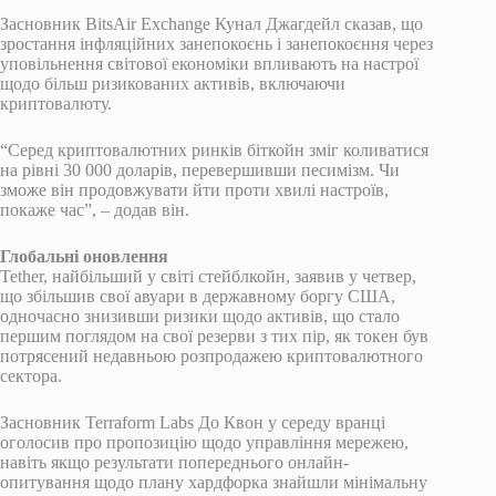
Засновник BitsAir Exchange Кунал Джагдейл сказав, що
зростання інфляційних занепокоєнь і занепокоєння через
уповільнення світової економіки впливають на настрої
щодо більш ризикованих активів, включаючи
криптовалюту.
“Серед криптовалютних ринків біткойн зміг коливатися
на рівні 30 000 доларів, перевершивши песимізм. Чи
зможе він продовжувати йти проти хвилі настроїв,
покаже час”, – додав він.
Глобальні оновлення
Tether, найбільший у світі стейблкойн, заявив у четвер,
що збільшив свої авуари в державному боргу США,
одночасно знизивши ризики щодо активів, що стало
першим поглядом на свої резерви з тих пір, як токен був
потрясений недавньою розпродажею криптовалютного
сектора.
Засновник Terraform Labs До Квон у середу вранці
оголосив про пропозицію щодо управління мережею,
навіть якщо результати попереднього онлайн-
опитування щодо плану хардфорка знайшли мінімальну