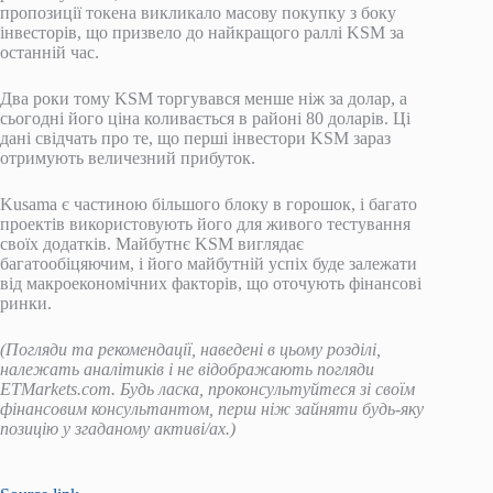
пропозиції токена викликало масову покупку з боку
інвесторів, що призвело до найкращого раллі KSM за
останній час.
Два роки тому KSM торгувався менше ніж за долар, а
сьогодні його ціна коливається в районі 80 доларів. Ці
дані свідчать про те, що перші інвестори KSM зараз
отримують величезний прибуток.
Kusama є частиною більшого блоку в горошок, і багато
проектів використовують його для живого тестування
своїх додатків. Майбутнє KSM виглядає
багатообіцяючим, і його майбутній успіх буде залежати
від макроекономічних факторів, що оточують фінансові
ринки.
(Погляди та рекомендації, наведені в цьому розділі,
належать аналітиків і не відображають погляди
ETMarkets.com. Будь ласка, проконсультуйтеся зі своїм
фінансовим консультантом, перш ніж зайняти будь-яку
позицію у згаданому активі/ах.)