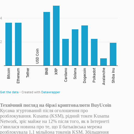
Технічний погляд на біржі криптовалюти BuyUcoin
Кусама згуртований після оголошення про
розблокування. Kusama (KSM), рідний токен Kusama
Network, зріс майже на 12% після того, як в Інтернеті
з’явилася новина про те, що її батьківська мережа
розблокувала 1,1 мільйона токенів KSM. Збільшення