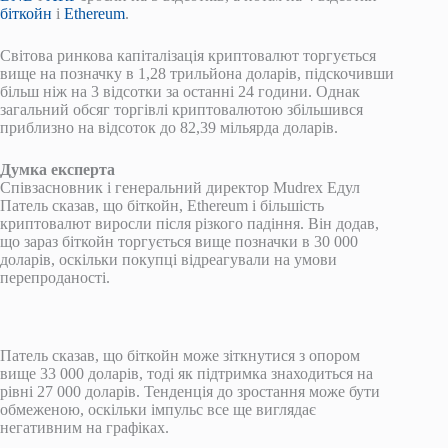
біткойн
і
Ethereum
.
Світова ринкова капіталізація криптовалют торгується
вище на позначку в 1,28 трильйона доларів, підскочивши
більш ніж на 3 відсотки за останні 24 години. Однак
загальний обсяг торгівлі криптовалютою збільшився
приблизно на відсоток до 82,39 мільярда доларів.
Думка експерта
Співзасновник і генеральний директор Mudrex Едул
Патель сказав, що біткойн, Ethereum і більшість
криптовалют виросли після різкого падіння. Він додав,
що зараз біткойн торгується вище позначки в 30 000
доларів, оскільки покупці відреагували на умови
перепроданості.
Патель сказав, що біткойн може зіткнутися з опором
вище 33 000 доларів, тоді як підтримка знаходиться на
рівні 27 000 доларів. Тенденція до зростання може бути
обмеженою, оскільки імпульс все ще виглядає
негативним на графіках.