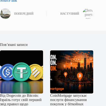
Source link
ПОПЕРЕДНІЙ
НАСТУПНИЙ
Пов’язані записи
Від Dogecoin до Bitcoin:
CoinMortgage запускає
Ізраїль готує свій перший
послуги фінансування
звід правил щодо
покупок у біткойнах