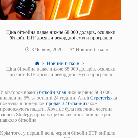
Ціна біткойна падає нижче 68 000 доларів, оскільки
біткойн ETF досягли рекордної смуги програшів
3 Червня, 2026
Новини біткоін
Головна
Новини біткоін
Ціна біткойна падає нижче 68 000 доларів, оскільки
біткойн ETF досягли рекордної смуги програшів
У вівторок вранці
біткойн
впав
нижче рівня $68 000,
впавши на 5% за останні 24 години. Акції
Стратегія
яка
показала в понеділок
продав 32 біткоіни
також
продовжують падати. Хоча це була невелика частина
запасів Strategy, продаж ще більше послабив настрої
навколо біткойна.
Крім того, у перший день червня біткойн ETF вийшли