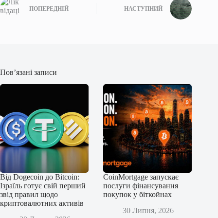
ПОПЕРЕДНІЙ
НАСТУПНИЙ
Пов’язані записи
Від Dogecoin до Bitcoin:
CoinMortgage запускає
Ізраїль готує свій перший
послуги фінансування
звід правил щодо
покупок у біткойнах
криптовалютних активів
30 Липня, 2026