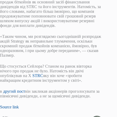
продаж біткойнів як основний засіб фінансування
дивідендів від STRC та його інструментів. Натомість, за
його словами, набагато більш імовірно, що компанія
продовжуватиме поповнювати свій грошовий резерв
шляхом випуску акцій і використовуватиме резервні
фонди для виплати дивідендів.
«Таким чином, ми розглядаємо сьогоднішній розпродаж
акцій Strategy як неправильне тлумачення, оскільки
скромний продаж біткойнів компанією, ймовірно, був
одноразовим, і при цьому добре переданим», — сказав
Палмер.
Що стосується Сейлора? Станом на ранок вівторка
нічого про продаж не було. Натомість він двічі
опублікував на X
STRC
яку він хоче «зробити
найкращим кредитним інструментом у світі».
в
другий пост
він закликав акціонерів проголосувати за
півмісячні дивіденди, а не за щомісячні дивіденди.
Source link