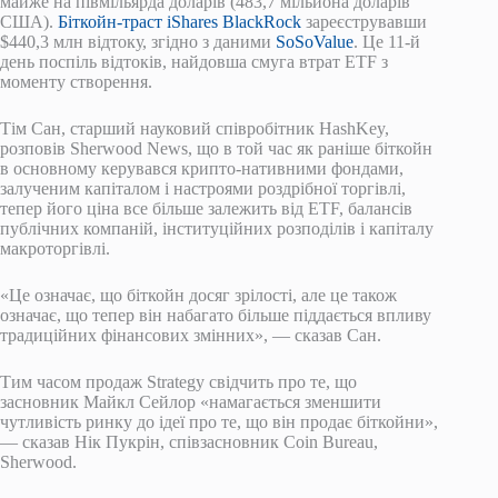
майже на півмільярда доларів (483,7 мільйона доларів
США).
Біткойн-траст iShares BlackRock
зареєструвавши
$440,3 млн відтоку, згідно з даними
SoSoValue
. Це 11-й
день поспіль відтоків, найдовша смуга втрат ETF з
моменту створення.
Тім Сан, старший науковий співробітник HashKey,
розповів Sherwood News, що в той час як раніше біткойн
в основному керувався крипто-нативними фондами,
залученим капіталом і настроями роздрібної торгівлі,
тепер його ціна все більше залежить від ETF, балансів
публічних компаній, інституційних розподілів і капіталу
макроторгівлі.
«Це означає, що біткойн досяг зрілості, але це також
означає, що тепер він набагато більше піддається впливу
традиційних фінансових змінних», — сказав Сан.
Тим часом продаж Strategy свідчить про те, що
засновник Майкл Сейлор «намагається зменшити
чутливість ринку до ідеї про те, що він продає біткойни»,
— сказав Нік Пукрін, співзасновник Coin Bureau,
Sherwood.