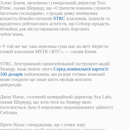
Алекс Блюм, засновник і генеральний директор Two
Prime,
сказав Шервуду, що «Стратегія повинна служити
багатьом господарям», і продав деяку мінімальну
кількість біткойн-сигналів
STRC
власників, індексів та
кредитних рейтингових агентств, що Сейлор продасть
біткойни для обслуговування своїх боргових
зобов’язань.
«У той же час така невелика сума має на меті зберегти
спокій власників MSTR і BTC», — сказав Блюм.
STRC, безстроковий привілейований інструмент акцій
Strategy, впав нижче свого
Серед номінальної вартості
100 доларів
побоювання, що резерв готівки компанії
може покрити ще лише шість місяців виплати
дивідендів.
Джон Нахас, головний комерційний директор Ava Labs,
сказав Шервуду, що хоча тиск на Strategy явно
посилюється, було б нерозумно недооцінювати здібності
Сейлора.
Проте Нахас стверджував, що з точки зору
привілейованих акцій ситуація виглядає «складною».