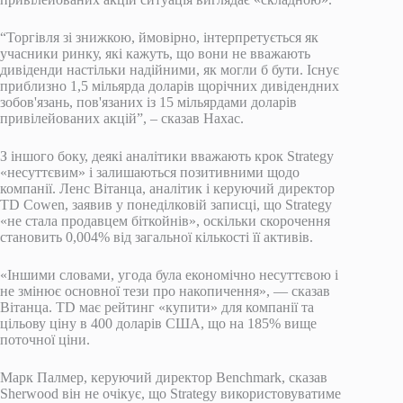
“Торгівля зі знижкою, ймовірно, інтерпретується як
учасники ринку, які кажуть, що вони не вважають
дивіденди настільки надійними, як могли б бути. Існує
приблизно 1,5 мільярда доларів щорічних дивідендних
зобов'язань, пов'язаних із 15 мільярдами доларів
привілейованих акцій”, – сказав Нахас.
З іншого боку, деякі аналітики вважають крок Strategy
«несуттєвим» і залишаються позитивними щодо
компанії. Ленс Вітанца, аналітик і керуючий директор
TD Cowen, заявив у понеділковій записці, що Strategy
«не стала продавцем біткойнів», оскільки скорочення
становить 0,004% від загальної кількості її активів.
«Іншими словами, угода була економічно несуттєвою і
не змінює основної тези про накопичення», — сказав
Вітанца. TD має рейтинг «купити» для компанії та
цільову ціну в 400 доларів США, що на 185% вище
поточної ціни.
Марк Палмер, керуючий директор Benchmark, сказав
Sherwood
він не очікує, що Strategy використовуватиме