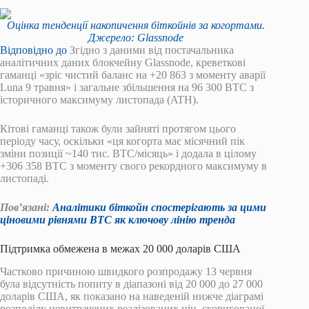
Оцінка тенденції накопичення біткойнів за когортами.
Джерело: Glassnode
Відповідно до
Згідно з даними від постачальника
аналітичних даних блокчейну Glassnode, креветкові
гаманці «зріс чистий баланс на +20 863 з моменту аварії
Luna 9 травня» і загальне збільшення на 96 300 BTC з
історичного максимуму листопада (ATH).
Кітові гаманці також були зайняті протягом цього
періоду часу, оскільки «ця когорта має місячний пік
зміни позиції ~140 тис. BTC/місяць» і додала в цілому
+306 358 BTC з моменту свого рекордного максимуму в
листопаді.
Пов’язані:
Аналітики біткойн спостерігають за цими
ціновими рівнями BTC як ключову лінію тренда
Підтримка обмежена в межах 20 000 доларів США
Частково причиною швидкого розпродажу 13 червня
була відсутність попиту в діапазоні від 20 000 до 27 000
доларів США, як показано на наведеній нижче діаграмі
розподілу невитрачених реалізованих цін, скоригованої