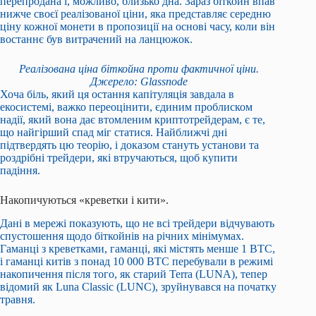
перепродана і, можливо, близько дна. Зараз біткойн впав
нижче своєї реалізованої ціни, яка представляє середню
ціну кожної монети в пропозиції на основі часу, коли він
востаннє був витрачений на ланцюжок.
Реалізована ціна біткойна проти фактичної ціни.
Джерело: Glassnode
Хоча біль, який ця остання капітуляція завдала в
екосистемі, важко переоцінити, єдиним проблиском
надії, який вона дає втомленим криптотрейдерам, є те,
що найгірший спад міг статися. Найближчі дні
підтвердять цю теорію, і доказом стануть установи та
роздрібні трейдери, які втручаються, щоб купити
падіння.
Накопичуються «креветки і кити».
Дані в мережі показують, що не всі трейдери відчувають
спустошення щодо біткойнів на річних мінімумах.
Гаманці з креветками, гаманці, які містять менше 1 BTC,
і гаманці китів з понад 10 000 BTC перебували в режимі
накопичення після того, як старий Terra (LUNA), тепер
відомий як Luna Classic (LUNC), зруйнувався на початку
травня.