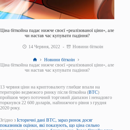
Ціна біткойна падає нижче своєї «реалізованої ціни», але
чи настав час купувати падіння?
14 Червня, 2022
Новини біткоін
Головна
Новини біткоін
Ціна біткойна падає нижче своєї «реалізованої ціни», але
чи настав час купувати падіння?
13 червня ціни на криптовалюту глибше впали на
територію ведмежого ринку після біткойна (
BTC
)
пройшов через поточний торговий діапазон і ненадовго
торкнувся 22 600 доларів, найнижчого рівня з грудня
2020 року.
Згідно з
Історичні дані BTC
, зараз ринок досяг
показників оцінки, які показують, що ціна сильно