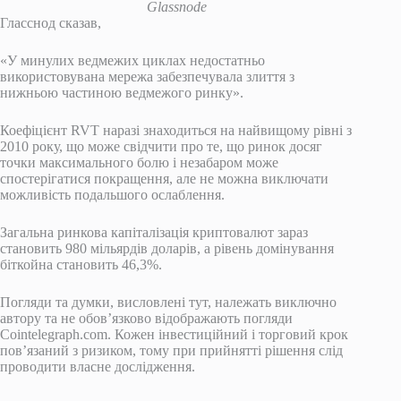
Glassnode
Гласснод сказав,
«У минулих ведмежих циклах недостатньо
використовувана мережа забезпечувала злиття з
нижньою частиною ведмежого ринку».
Коефіцієнт RVT наразі знаходиться на найвищому рівні з
2010 року, що може свідчити про те, що ринок досяг
точки максимального болю і незабаром може
спостерігатися покращення, але не можна виключати
можливість подальшого ослаблення.
Загальна ринкова капіталізація криптовалют зараз
становить 980 мільярдів доларів, а рівень домінування
біткойна становить 46,3%.
Погляди та думки, висловлені тут, належать виключно
автору та не обов’язково відображають погляди
Cointelegraph.com. Кожен інвестиційний і торговий крок
пов’язаний з ризиком, тому при прийнятті рішення слід
проводити власне дослідження.