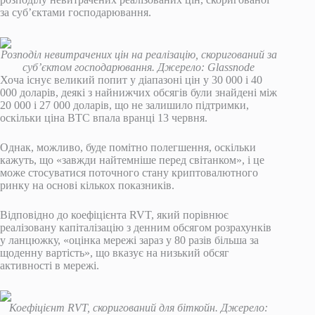
за суб’єктами господарювання.
Розподіл невитрачених цін на реалізацію, скоригований за
суб’єктом господарювання. Джерело: Glassnode
Хоча існує великий попит у діапазоні цін у 30 000 і 40
000 доларів, деякі з найнижчих обсягів були знайдені між
20 000 і 27 000 доларів, що не залишило підтримки,
оскільки ціна BTC впала вранці 13 червня.
Однак, можливо, буде помітно полегшення, оскільки
кажуть, що «завжди найтемніше перед світанком», і це
може стосуватися поточного стану криптовалютного
ринку на основі кількох показників.
Відповідно до коефіцієнта RVT, який порівнює
реалізовану капіталізацію з денним обсягом розрахунків
у ланцюжку, «оцінка мережі зараз у 80 разів більша за
щоденну вартість», що вказує на низький обсяг
активності в мережі.
Коефіцієнт RVT, скоригований для біткойн. Джерело: