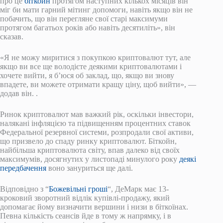
про це
біткойн
протягом наступних кількох місяців він
міг би мати гарний мітинг допомоги, навіть якщо він не
побачить, що він перегляне свої старі максимуми
протягом багатьох років або навіть десятиліть»,
він
сказав.
«Я не можу миритися з покупкою криптовалют тут, але
якщо ви все ще володієте деякими криптовалютами і
хочете вийти, я б’юся об заклад, що, якщо ви знову
впадете, ви можете отримати кращу ціну, щоб вийти», —
додав він. .
Ринок криптовалют мав важкий рік, оскільки інвестори,
налякані інфляцією та підвищенням процентних ставок
Федеральної резервної системи, розпродали свої активи,
що призвело до спаду ринку криптовалют. Біткойн,
найбільша криптовалюта світу, впав далеко від своїх
максимумів, досягнутих у листопаді минулого року
деякі
передбачення
воно зануриться ще далі.
Відповідно з “
Божевільні гроші
“, ДеМарк має 13-
кроковий зворотний відлік купівлі-продажу, який
допомагає йому визначити вершини і низи в біткоїнах.
Певна кількість сеансів йде в тому ж напрямку, і в