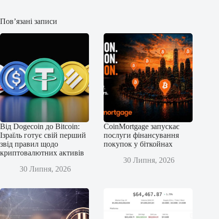
Пов’язані записи
Від Dogecoin до Bitcoin:
CoinMortgage запускає
Ізраїль готує свій перший
послуги фінансування
звід правил щодо
покупок у біткойнах
криптовалютних активів
30 Липня, 2026
30 Липня, 2026