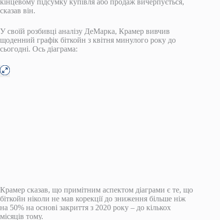
кінцевому підсумку купівля або продаж вичерпується,
сказав він.
У своїй розбивці аналізу ДеМарка, Крамер вивчив
щоденний графік біткойн з квітня минулого року до
сьогодні. Ось діаграма:
Крамер сказав, що примітним аспектом діаграми є те, що
біткойн ніколи не мав корекції до зниження більше ніж
на 50% на основі закриття з 2020 року – до кількох
місяців тому.