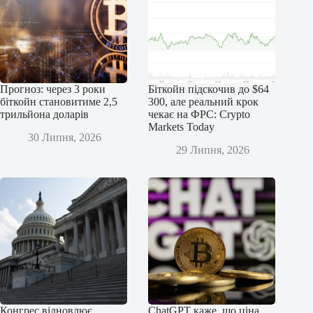
Прогноз: через 3 роки
Біткойн підскочив до $64
біткойн становитиме 2,5
300, але реальний крок
трильйона доларів
чекає на ФРС: Crypto
Markets Today
30 Липня, 2026
29 Липня, 2026
Конгрес відновлює
ChatGPT каже, що ціна