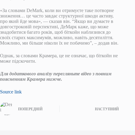
«За словами DeMark, коли ви отримуєте таке потворне
зниження… це часто завдає структурної шкоди активу,
про який йде мова», — сказав він. “Якщо ви думаєте в
довгостроковій перспективі, ДеМарк каже, що може
знадобитися багато років, щоб біткойн наблизився до
своїх старих максимумів, можливо, навіть десятиліття.
Можливо, ми більше ніколи їх не побачимо”, – додав він.
Однак, за словами Крамера, це не означає, що біткойн не
може підскочити.
Для додаткового аналізу перегляньте відео з повним
поясненням Крамера нижче.
Source link
ПОПЕРЕДНІЙ
НАСТУПНИЙ