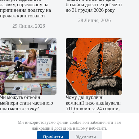
лазівку, спрямовану на
біткойна досягне цієї мети
припинення податку на
до 31 грудня 2026 року
продаж криптовалют
28 Липня, 2026
29 Липня, 2026
Чи можуть біткойн-
Чому дві публічні
майнери стати частиною
компанії тихо ліквідували
платіжного стеку?
511 біткойн за 24 години,
щоб уникнути боргів у
27 Липня, 2026
31,7 мільйона доларів
Ми використовуємо файли cookie аби забезпечити вам
найкращий досвід на нашому веб-сайті.
27 Липня, 2026
Прийняти
Відхилити