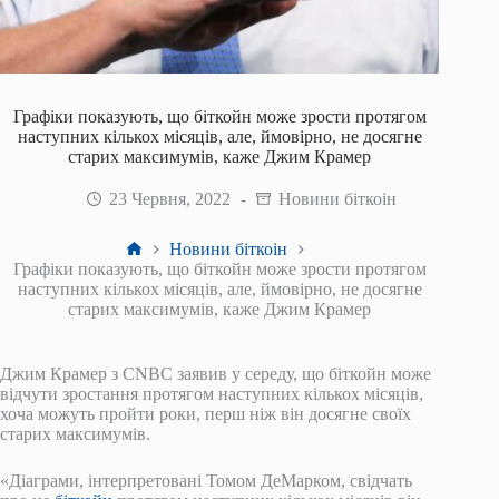
Графіки показують, що біткойн може зрости протягом
наступних кількох місяців, але, ймовірно, не досягне
старих максимумів, каже Джим Крамер
23 Червня, 2022
Новини біткоін
Головна
Новини біткоін
Графіки показують, що біткойн може зрости протягом
наступних кількох місяців, але, ймовірно, не досягне
старих максимумів, каже Джим Крамер
Джим Крамер з CNBC заявив у середу, що біткойн може
відчути зростання протягом наступних кількох місяців,
хоча можуть пройти роки, перш ніж він досягне своїх
старих максимумів.
«Діаграми, інтерпретовані Томом ДеМарком, свідчать