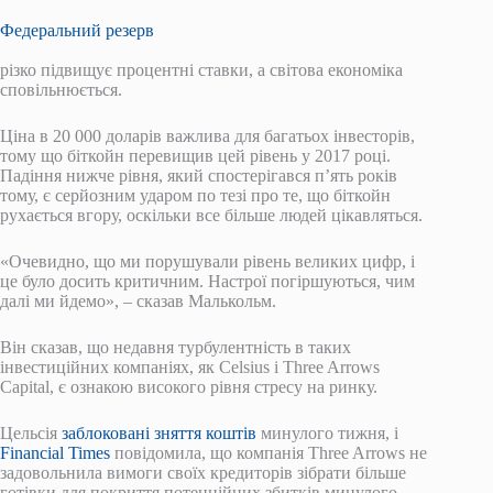
Федеральний резерв
різко підвищує процентні ставки, а світова економіка
сповільнюється.
Ціна в 20 000 доларів важлива для багатьох інвесторів,
тому що біткойн перевищив цей рівень у 2017 році.
Падіння нижче рівня, який спостерігався п’ять років
тому, є серйозним ударом по тезі про те, що біткойн
рухається вгору, оскільки все більше людей цікавляться.
«Очевидно, що ми порушували рівень великих цифр, і
це було досить критичним. Настрої погіршуються, чим
далі ми йдемо», – сказав Малькольм.
Він сказав, що недавня турбулентність в таких
інвестиційних компаніях, як Celsius і Three Arrows
Capital, є ознакою високого рівня стресу на ринку.
Цельсія
заблоковані зняття коштів
минулого тижня, і
Financial Times
повідомила, що компанія Three Arrows не
задовольнила вимоги своїх кредиторів зібрати більше
готівки для покриття потенційних збитків минулого