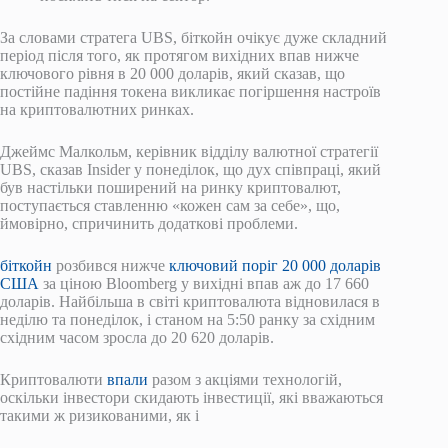
За словами стратега UBS, біткойн очікує дуже складний
період після того, як протягом вихідних впав нижче
ключового рівня в 20 000 доларів, який сказав, що
постійне падіння токена викликає погіршення настроїв
на криптовалютних ринках.
Джеймс Малкольм, керівник відділу валютної стратегії
UBS, сказав Insider у понеділок, що дух співпраці, який
був настільки поширений на ринку криптовалют,
поступається ставленню «кожен сам за себе», що,
ймовірно, спричинить додаткові проблеми.
біткойн
розбився нижче
ключовий поріг 20 000 доларів
США
за ціною Bloomberg у вихідні впав аж до 17 660
доларів. Найбільша в світі криптовалюта відновилася в
неділю та понеділок, і станом на 5:50 ранку за східним
східним часом зросла до 20 620 доларів.
Криптовалюти
впали
разом з акціями технологій,
оскільки інвестори скидають інвестиції, які вважаються
такими ж ризикованими, як і