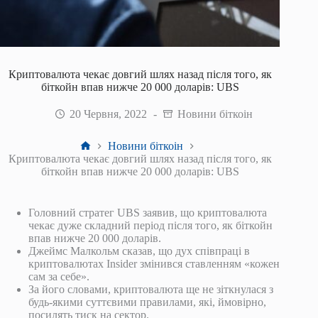
Криптовалюта чекає довгий шлях назад після того, як
біткойн впав нижче 20 000 доларів: UBS
20 Червня, 2022
Новини біткоін
Головна
Новини біткоін
Криптовалюта чекає довгий шлях назад після того, як
біткойн впав нижче 20 000 доларів: UBS
Головний стратег UBS заявив, що криптовалюта
чекає дуже складний період після того, як біткойн
впав нижче 20 000 доларів.
Джеймс Малкольм сказав, що дух співпраці в
криптовалютах Insider змінився ставленням «кожен
сам за себе».
За його словами, криптовалюта ще не зіткнулася з
будь-якими суттєвими правилами, які, ймовірно,
посилять тиск на сектор.