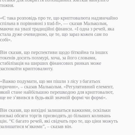
тижня.
«Є така розповідь про те, що криптовалюта надзвичайно
спільна в порівнянні з trad-fi», — сказав Малькольм,
маючи на увазі традиційні фінанси. «І одна з речей, яка
стала дуже очевидною, це те, що зараз кожен сам по
собі».
Він сказав, що перспективи щодо біткойна та інших
токенів досить похмурі, хоча, за його словами,
стабілізація на ширших фінансових ринках може
заспокоїти криптовалюту.
«Важко подумати, що ми пішли з лісу з багатьох
причин», – сказав Малькольм. «Регулятивний елемент,
який стане найбільшою перешкодою для криптовалют,
ще не з’явився в будь-якій значній формі чи формі».
Він сказав, що вихідні залишаться важкими, оскільки
низькі обсяги торгів призводять до більших коливань
цін. “Є багато речей, які свідчать про те, що ціни можуть
залишатися м’якими”, – сказав він.