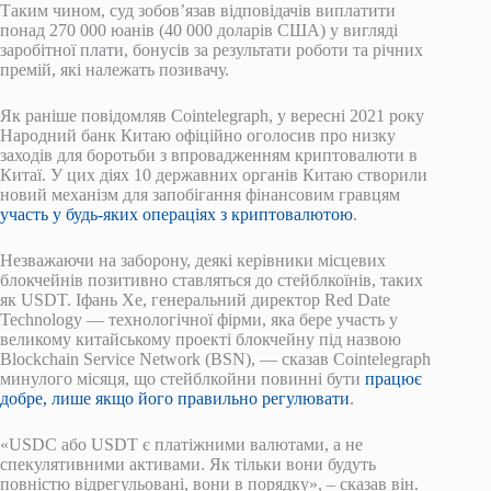
Таким чином, суд зобов’язав відповідачів виплатити
понад 270 000 юанів (40 000 доларів США) у вигляді
заробітної плати, бонусів за результати роботи та річних
премій, які належать позивачу.
Як раніше повідомляв Cointelegraph, у вересні 2021 року
Народний банк Китаю офіційно оголосив про низку
заходів для боротьби з впровадженням криптовалюти в
Китаї. У цих діях 10 державних органів Китаю створили
новий механізм для запобігання фінансовим гравцям
участь у будь-яких операціях з криптовалютою
.
Незважаючи на заборону, деякі керівники місцевих
блокчейнів позитивно ставляться до стейблкоїнів, таких
як USDT. Іфань Хе, генеральний директор Red Date
Technology — технологічної фірми, яка бере участь у
великому китайському проекті блокчейну під назвою
Blockchain Service Network (BSN), — сказав Cointelegraph
минулого місяця, що стейблкойни повинні бути
працює
добре, лише якщо його правильно регулювати
.
«USDC або USDT є платіжними валютами, а не
спекулятивними активами. Як тільки вони будуть
повністю відрегульовані, вони в порядку», – сказав він.