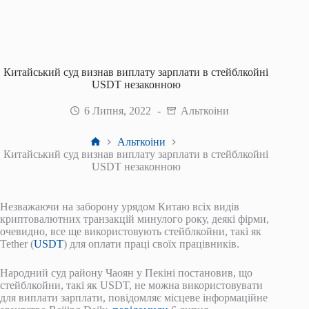
Китайський суд визнав виплату зарплати в стейблкойні
USDT незаконною
6 Липня, 2022
Альткоіни
Головна
Альткоіни
Китайський суд визнав виплату зарплати в стейблкойні
USDT незаконною
Незважаючи на заборону урядом Китаю всіх видів
криптовалютних транзакцій минулого року, деякі фірми,
очевидно, все ще використовують стейблкойни, такі як
Tether (
USDT
) для оплати праці своїх працівників.
Народний суд району Чаоян у Пекіні постановив, що
стейблкойни, такі як USDT, не можна використовувати
для виплати зарплати, повідомляє місцеве інформаційне