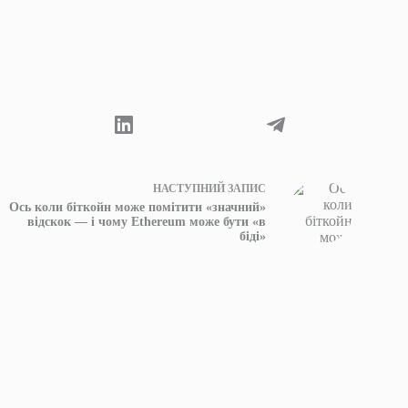
НАСТУПНИЙ
ЗАПИС
Ось коли біткойн може помітити «значний»
відскок — і чому Ethereum може бути «в
біді»