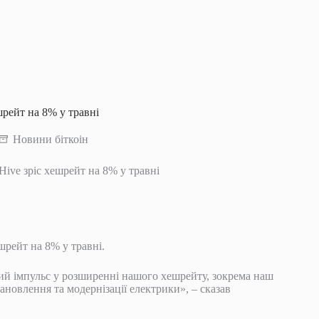
шрейт на 8% у травні
Новини біткоін
ive зріс хешрейт на 8% у травні
шрейт на 8% у травні.
ий імпульс у розширенні нашого хешрейту, зокрема наш
ановлення та модернізації електрики», – сказав