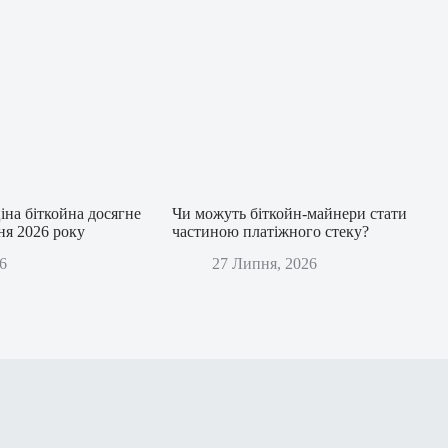
іна біткойна досягне
Чи можуть біткойн-майнери стати
дня 2026 року
частиною платіжного стеку?
6
27 Липня, 2026