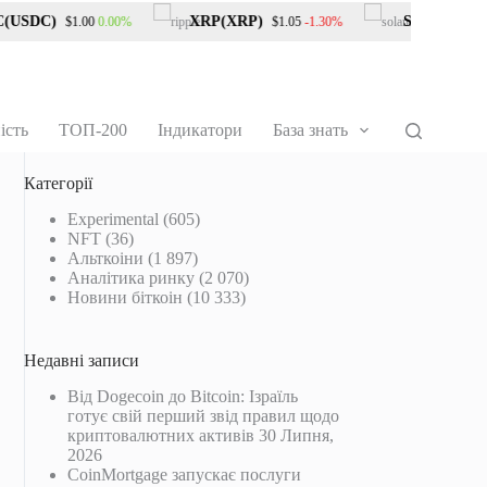
USDC)
XRP(XRP)
Solana(SOL)
0.00%
-1.30%
$1.00
$1.05
$
ість
ТОП-200
Індикатори
База знать
Категорії
Experimental
(605)
NFT
(36)
Альткоіни
(1 897)
Аналітика ринку
(2 070)
Новини біткоін
(10 333)
Недавні записи
Від Dogecoin до Bitcoin: Ізраїль
готує свій перший звід правил щодо
криптовалютних активів
30 Липня,
2026
CoinMortgage запускає послуги