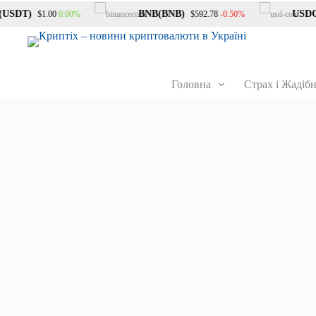
SDT)
BNB(BNB)
USDC(
0.00%
-0.50%
$1.00
$592.78
Головна
Страх і Жадібн