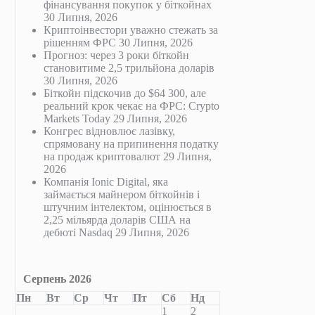
фінансування покупок у біткойнах
30 Липня, 2026
Криптоінвестори уважно стежать за
рішенням ФРС
30 Липня, 2026
Прогноз: через 3 роки біткойн
становитиме 2,5 трильйона доларів
30 Липня, 2026
Біткойн підскочив до $64 300, але
реальний крок чекає на ФРС: Crypto
Markets Today
29 Липня, 2026
Конгрес відновлює лазівку,
спрямовану на припинення податку
на продаж криптовалют
29 Липня,
2026
Компанія Ionic Digital, яка
займається майнером біткойнів і
штучним інтелектом, оцінюється в
2,25 мільярда доларів США на
дебюті Nasdaq
29 Липня, 2026
Серпень 2026
Пн
Вт
Ср
Чт
Пт
Сб
Нд
1
2