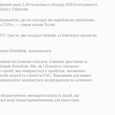
омпанія мала 2,18 екзахеша в секунду (EH/s) потужності
йнінгу Ethereum.
 відзначити, що на сьогодні ми виробляємо приблизно
на 5,5%», — також сказав Холмс.
BTC (число, яке поєднує біткойн та Ethereum) протягом
айнери біткойнів, знижувалася:
 нашим послужним списком, планами зростання та
ерів біткойнів. Ми, як і більшість лояльних
о премії, яка вимірюється в прибуток, множники
леній енергії та стратегія ESG. Важливим для наших
о керівництво залишається зосередженим на основних
-1
намагаючись зменшити кількість акцій, що
вої акції більш привабливими для інвесторів.