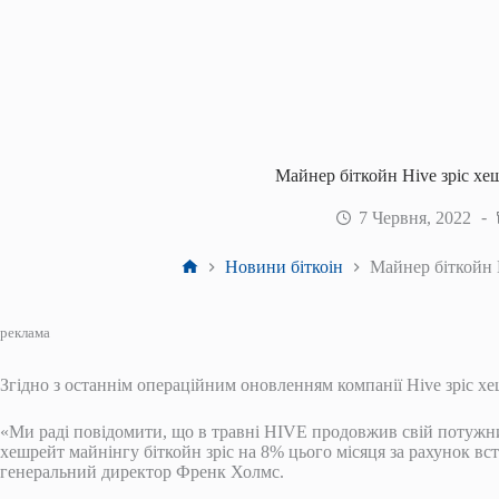
Майнер біткойн Hive зріс хе
7 Червня, 2022
Головна
Новини біткоін
Майнер біткойн H
реклама
Згідно з останнім операційним оновленням компанії Hive зріс хе
«Ми раді повідомити, що в травні HIVE продовжив свій потужн
хешрейт майнінгу біткойн зріс на 8% цього місяця за рахунок вст
генеральний директор Френк Холмс.