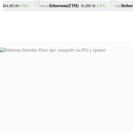
Перейти
Ethereum(ETH)
Tether(U
0.90%
2.40%
64,485.00
$1,899.36
до
вмісту