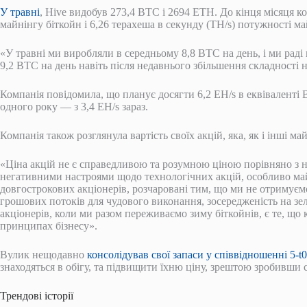
У травні
, Hive видобув 273,4 BTC і 2694 ETH. До кінця місяця к
майнінгу біткойн і 6,26 терахеша в секунду (TH/s) потужності ма
«У травні ми виробляли в середньому 8,8 BTC на день, і ми раді
9,2 BTC на день навіть після недавнього збільшення складності 
Компанія повідомила, що планує досягти 6,2 EH/s в еквіваленті 
одного року — з 3,4 EH/s зараз.
Компанія також розглянула вартість своїх акцій, яка, як і інші м
«Ціна акцій не є справедливою та розумною ціною порівняно з
негативними настроями щодо технологічних акцій, особливо майн
довгострокових акціонерів, розчаровані тим, що ми не отримуєм
грошових потоків для чудового виконання, зосередженість на зе
акціонерів, коли ми разом переживаємо зиму біткойнів, є те, щ
принципах бізнесу».
Вулик нещодавно
консолідував свої запаси у співвідношенні 5-t0
знаходяться в обігу, та підвищити їхню ціну, зрештою зробивши с
Трендові історії