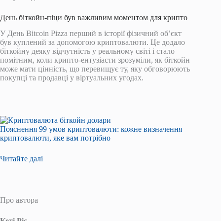
День біткойн-піци був важливим моментом для крипто
У День Bitcoin Pizza перший в історії фізичний об’єкт
був куплений за допомогою криптовалюти. Це додало
біткойну деяку відчутність у реальному світі і стало
помітним, коли крипто-ентузіасти зрозуміли, як біткойн
може мати цінність, що перевищує ту, яку обговорюють
покупці та продавці у віртуальних угодах.
Пояснення 99 умов криптовалюти: кожне визначення
криптовалюти, яке вам потрібно
Читайте далі
Про автора
Кеті Ріс