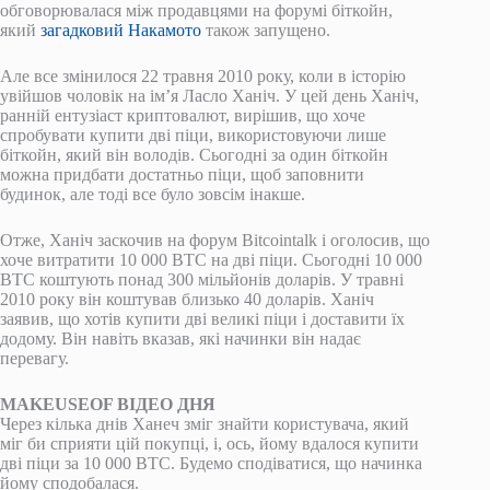
обговорювалася між продавцями на форумі біткойн,
який
загадковий Накамото
також запущено.
Але все змінилося 22 травня 2010 року, коли в історію
увійшов чоловік на ім’я Ласло Ханіч. У цей день Ханіч,
ранній ентузіаст криптовалют, вирішив, що хоче
спробувати купити дві піци, використовуючи лише
біткойн, який він володів. Сьогодні за один біткойн
можна придбати достатньо піци, щоб заповнити
будинок, але тоді все було зовсім інакше.
Отже, Ханіч заскочив на форум Bitcointalk і оголосив, що
хоче витратити 10 000 BTC на дві піци. Сьогодні 10 000
BTC коштують понад 300 мільйонів доларів. У травні
2010 року він коштував близько 40 доларів. Ханіч
заявив, що хотів купити дві великі піци і доставити їх
додому. Він навіть вказав, які начинки він надає
перевагу.
MAKEUSEOF ВІДЕО ДНЯ
Через кілька днів Ханеч зміг знайти користувача, який
міг би сприяти цій покупці, і, ось, йому вдалося купити
дві піци за 10 000 BTC. Будемо сподіватися, що начинка
йому сподобалася.