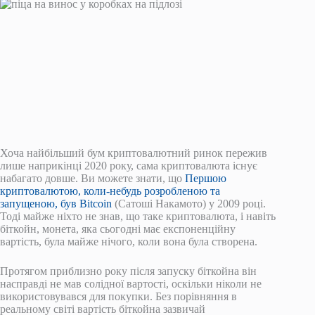
Хоча найбільший бум криптовалютний ринок пережив
лише наприкінці 2020 року, сама криптовалюта існує
набагато довше. Ви можете знати, що
Першою
криптовалютою, коли-небудь розробленою та
запущеною, був Bitcoin
(Сатоші Накамото) у 2009 році.
Тоді майже ніхто не знав, що таке криптовалюта, і навіть
біткойн, монета, яка сьогодні має експоненційну
вартість, була майже нічого, коли вона була створена.
Протягом приблизно року після запуску біткойна він
насправді не мав солідної вартості, оскільки ніколи не
використовувався для покупки. Без порівняння в
реальному світі вартість біткойна зазвичай