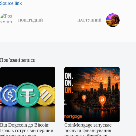
Source link
ПОПЕРЕДНІЙ
НАСТУПНИЙ
Пов’язані записи
Від Dogecoin до Bitcoin:
CoinMortgage запускає
Ізраїль готує свій перший
послуги фінансування
звід правил щодо
покупок у біткойнах