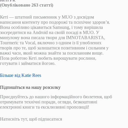
(Опубліковано 263 статті)
Кеті — штатний письменник у MUO з досвідом
написання контенту про подорожі та психічне здоров’я.
Вона особливо цікавиться Samsung, і тому вирішила
зосередитися на Android на своїй посаді в MUO. У
минулому вона писала твори для IMNOTABARISTA,
Tourmeric та Vocal, включно з одним із її улюблених
творів про те, щоб залишатися позитивним і сильним у
важкі часи, який можна знайти за посиланням вище.
Поза роботою Кеті любить вирощувати рослини,
готувати і займатися йогою.
Більше від Katie Rees
Підпишіться на нашу розсилку
Приєднуйтесь до нашого інформаційного бюлетеня, щоб
отримувати технічні поради, огляди, безкоштовні
електронні книги та ексклюзивні пропозиції!
Натисніть тут, щоб підписатися