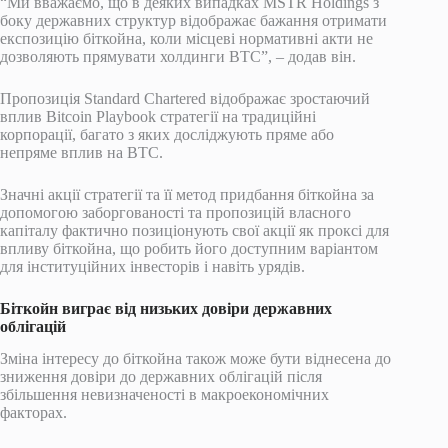
“Ми вважаємо, що в деяких випадках MSTR Holdings з
боку державних структур відображає бажання отримати
експозицію біткойна, коли місцеві нормативні акти не
дозволяють прямувати холдинги BTC”, – додав він.
Пропозиція Standard Chartered відображає зростаючий
вплив Bitcoin Playbook стратегії на традиційні
корпорації, багато з яких досліджують пряме або
непряме вплив на BTC.
Значні акції стратегії та її метод придбання біткойна за
допомогою заборгованості та пропозицій власного
капіталу фактично позиціонують свої акції як проксі для
впливу біткойна, що робить його доступним варіантом
для інституційних інвесторів і навіть урядів.
Біткойн виграє від низьких довіри державних
облігацій
Зміна інтересу до біткойна також може бути віднесена до
зниження довіри до державних облігацій після
збільшення невизначеності в макроекономічних
факторах.