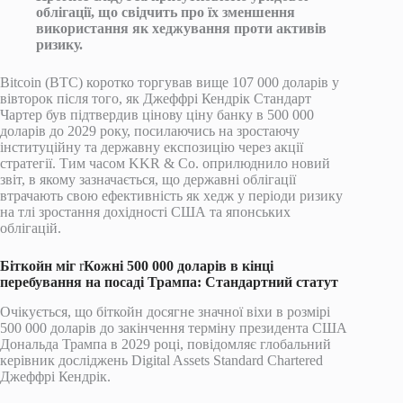
облігації, що свідчить про їх зменшення
використання як хеджування проти активів
ризику.
Bitcoin (BTC) коротко торгував вище 107 000 доларів у
вівторок після того, як Джеффрі Кендрік Стандарт
Чартер був підтвердив цінову ціну банку в 500 000
доларів до 2029 року, посилаючись на зростаючу
інституційну та державну експозицію через акції
стратегії. Тим часом KKR & Co. оприлюднило новий
звіт, в якому зазначається, що державні облігації
втрачають свою ефективність як хедж у періоди ризику
на тлі зростання дохідності США та японських
облігацій.
Біткойн міг
r
Кожні 500 000 доларів в кінці
перебування на посаді Трампа: Стандартний статут
Очікується, що біткойн досягне значної віхи в розмірі
500 000 доларів до закінчення терміну президента США
Дональда Трампа в 2029 році, повідомляє глобальний
керівник досліджень Digital Assets Standard Chartered
Джеффрі Кендрік.