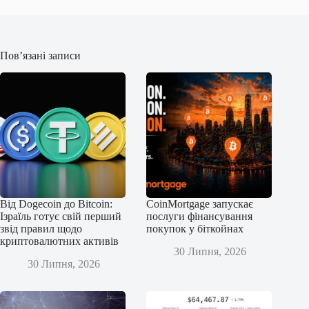
Пов’язані записи
Від Dogecoin до Bitcoin:
CoinMortgage запускає
Ізраїль готує свій перший
послуги фінансування
звід правил щодо
покупок у біткойнах
криптовалютних активів
30 Липня, 2026
30 Липня, 2026