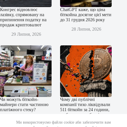
Конгрес відновлює
ChatGPT каже, що ціна
лазівку, спрямовану на
біткойна досягне цієї мети
припинення податку на
до 31 грудня 2026 року
продаж криптовалют
28 Липня, 2026
29 Липня, 2026
Чи можуть біткойн-
Чому дві публічні
майнери стати частиною
компанії тихо ліквідували
платіжного стеку?
511 біткойн за 24 години,
щоб уникнути боргів у
27 Липня, 2026
31,7 мільйона доларів
Ми використовуємо файли cookie аби забезпечити вам