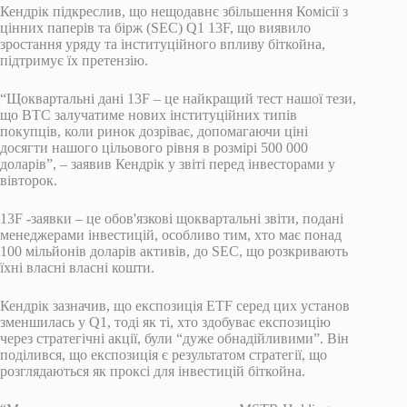
Кендрік підкреслив, що нещодавнє збільшення Комісії з
цінних паперів та бірж (SEC) Q1 13F, що виявило
зростання уряду та інституційного впливу біткойна,
підтримує їх претензію.
“Щоквартальні дані 13F – це найкращий тест нашої тези,
що BTC залучатиме нових інституційних типів
покупців, коли ринок дозріває, допомагаючи ціні
досягти нашого цільового рівня в розмірі 500 000
доларів”, – заявив Кендрік у звіті перед інвесторами у
вівторок.
13F -заявки – це обов'язкові щоквартальні звіти, подані
менеджерами інвестицій, особливо тим, хто має понад
100 мільйонів доларів активів, до SEC, що розкривають
їхні власні власні кошти.
Кендрік зазначив, що експозиція ETF серед цих установ
зменшилась у Q1, тоді як ті, хто здобуває експозицію
через стратегічні акції, були “дуже обнадійливими”. Він
поділився, що експозиція є результатом стратегії, що
розглядаються як проксі для інвестицій біткойна.