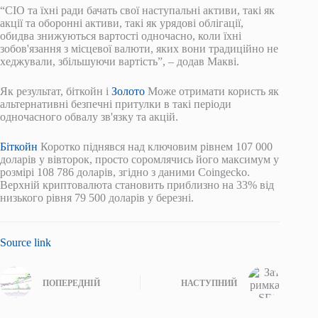
“CIO та їхні ради бачать свої наступальні активи, такі як
акції та оборонні активи, такі як урядові облігації,
обидва знижуються вартості одночасно, коли їхні
зобов'язання з місцевої валюти, яких вони традиційно не
хеджували, збільшуючи вартість”, – додав Макві.
Як результат, біткойн і
Золото
Може отримати користь як
альтернативні безпечні притулки в такі періоди
одночасного обвалу зв'язку та акцій.
Біткойн
Коротко піднявся над ключовим рівнем 107 000
доларів у вівторок, просто соромлячись його максимум у
розмірі 108 786 доларів, згідно з даними Coingecko.
Верхній криптовалюта становить приблизно на 33% від
низького рівня 79 500 доларів у березні.
Source link
ПОПЕРЕДНІЙ
НАСТУПНИЙ