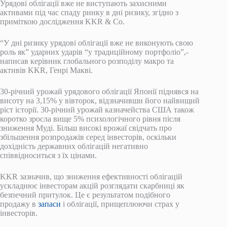
Урядові облігації вже не виступають захисними
активами під час спаду ринку в дні ризику, згідно з
приміткою дослідження KKR & Co.
“У дні ризику урядові облігації вже не виконують свою
роль як” ударних ударів “у традиційному портфоліо”,-
написав керівник глобального розподілу макро та
активів KKR, Генрі Макві.
30-річний урожай урядового облігації Японії піднявся на
висоту на 3,15% у вівторок, відзначивши його найвищий
ріст історії. 30-річний урожай казначейства США також
коротко зросла вище 5% психологічного рівня після
зниження Муді. Більш високі врожаї свідчать про
збільшення розпродажів серед інвесторів, оскільки
дохідність державних облігацій негативно
співвідноситься з їх цінами.
KKR зазначив, що зниження ефективності облігацій
ускладнює інвесторам акцій розглядати скарбниці як
безпечний притулок. Це є результатом подібного
продажу в
запаси
і облігації, прищеплюючи страх у
інвесторів.