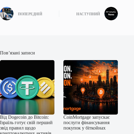
ПОПЕРЕДНІЙ
НАСТУПНИЙ
Пов’язані записи
Від Dogecoin до Bitcoin:
CoinMortgage запускає
Ізраїль готує свій перший
послуги фінансування
звід правил щодо
покупок у біткойнах
криптовалютних активів