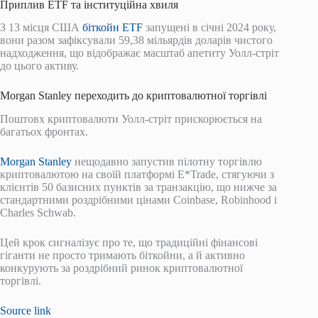
Приплив ETF та інституційна хвиля
З 13 місця США
біткойн ETF
запущені в січні 2024 року,
вони разом зафіксували 59,38 мільярдів доларів чистого
надходження, що відображає масштаб апетиту Уолл-стріт
до цього активу.
Morgan Stanley переходить до криптовалютної торгівлі
Поштовх криптовалюти Уолл-стріт прискорюється на
багатьох фронтах.
Morgan Stanley
нещодавно запустив пілотну торгівлю
криптовалютою на своїй платформі E*Trade, стягуючи з
клієнтів 50 базисних пунктів за транзакцію, що нижче за
стандартними роздрібними цінами Coinbase, Robinhood і
Charles Schwab.
Цей крок сигналізує про те, що традиційні фінансові
гіганти не просто тримають біткойни, а й активно
конкурують за роздрібний ринок криптовалютної
торгівлі.
Source link