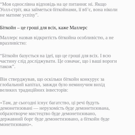
“Моя однослівна відповідь на це питання: ні. Якщо
Уолл-стріт, яка займеться біткойнами, її вб’є, вона ніколи
не матиме успіху”.
Біткойн – це гроші для всіх, каже Маллерс
Маллерс назвав відкритість біткойна особливістю, а не
вразливістю:
“Біткойн базується на ідеї, що це гроші для всіх. І всю
частину слід досліджувати. Це означає, що і ваші вороги
також”.
Він стверджував, що оскільки біткойн конкурує за
глобальний капітал, завжди було неминучим вихід
великих традиційних інвесторів:
«Там, де сьогодні існує багатство, ці речі будуть
демонетизовані — нерухомість буде демонетизована,
образотворче мистецтво буде демонетизовано,
державний борг буде демонетизовано, а біткойн буде
монетизовано».