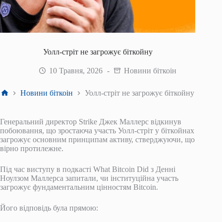
Уолл-стріт не загрожує біткойну
10 Травня, 2026
Новини біткоін
Головна
Новини біткоін
Уолл-стріт не загрожує біткойну
Генеральний директор Strike Джек Маллерс відкинув
побоювання, що зростаюча участь Уолл-стріт у біткойнах
загрожує основним принципам активу, стверджуючи, що
вірно протилежне.
Під час виступу в подкасті What Bitcoin Did з Денні
Ноулзом Маллерса запитали, чи інституційна участь
загрожує фундаментальним цінностям Bitcoin.
Його відповідь була прямою: