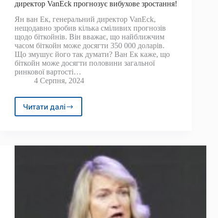
директор VanEck прогнозує вибухове зростання!
Ян ван Ек, генеральний директор VanEck,
нещодавно зробив кілька сміливих прогнозів
щодо біткойнів. Він вважає, що найближчим
часом біткойн може досягти 350 000 доларів.
Що змушує його так думати? Ван Ек каже, що
біткойн може досягти половини загальної
ринкової вартості…
4 Серпня, 2024
Читати далі
Біткойн
досягне
350
000
доларів?
Генеральний
директор
VanEck
прогнозує
вибухове
зростання!