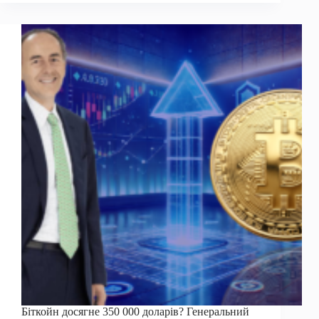
сигналами
приреченості;
Очікуйте
«набагато
нижчих»
цін
Біткойн досягне 350 000 доларів? Генеральний