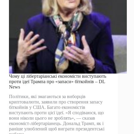
Чому ці лібертаріанські економісти виступають
проти ідеї Трампа про «запаси» біткойнів – DL
News
Політики, які змагаються за виборців
криптовалюти, заявили про створення запасу
біткойнів у США. Багато економістів
виступають проти цієї ідеї. «Я сподіваюся, що
вони ніколи цього не зроблять», — сказав
економіст-лібертаріанець. Дональд Трамп, як і
раніше улюблений щоб виграти президентські