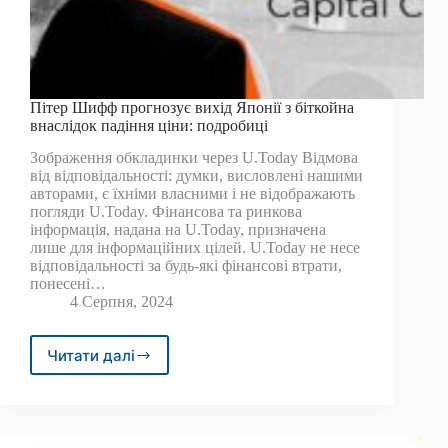
Пітер Шифф прогнозує вихід Японії з біткойна
внаслідок падіння ціни: подробиці
Зображення обкладинки через U.Today Відмова
від відповідальності: думки, висловлені нашими
авторами, є їхніми власними і не відображають
погляди U.Today. Фінансова та ринкова
інформація, надана на U.Today, призначена
лише для інформаційних цілей. U.Today не несе
відповідальності за будь-які фінансові втрати,
понесені…
4 Серпня, 2024
Читати далі
Пітер
Шифф
прогнозує
вихід
Японії