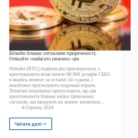
Біткойн блимає сигналами приреченості;
Очікуйте «набагато нижчих» цін
біткойн (BTC) падіння цін прискорилося, з
криптовалюта впав нижче 60 000 доларів США
в якийсь момент за останні 24 години, і
аналітики прогнозують подальші втрати.
Технічні показники припускають, що дів
криптовалюта блимає низка тривожних
сигналів, що вказують на значне зниження…
4 Серпня, 2024
Читати далі
Біткойн
блимає