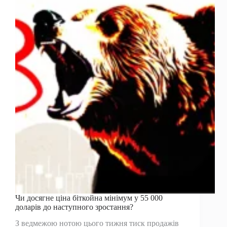
з
біткойна
внаслідок
падіння
ціни:
подробиці
Чи досягне ціна біткойна мінімум у 55 000
доларів до наступного зростання?
З ведмежою нотою цього тижня тиск продажів