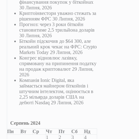
фінансування покупок у біткойнах
30 Липня, 2026
Криптоінвестори уважно стежать за
рішенням ФРС
30 Липня, 2026
Прогноз: через 3 роки біткойн
становитиме 2,5 трильйона доларів
30 Липня, 2026
Біткойн підскочив до $64 300, але
реальний крок чекає на ФРС: Crypto
Markets Today
29 Липня, 2026
Конгрес відновлює лазівку,
спрямовану на припинення податку
на продаж криптовалют
29 Липня,
2026
Компанія Ionic Digital, яка
займається майнером біткойнів і
штучним інтелектом, оцінюється в
2,25 мільярда доларів США на
дебюті Nasdaq
29 Липня, 2026
Серпень 2024
Пн
Вт
Ср
Чт
Пт
Сб
Нд
1
2
3
4