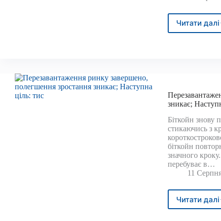
Читати далі
BTC
під
загр
ново
паді
до
50
тися
Перезавантажен
дола
зникає; Наступн
Біткойн знову 
стикаючись з к
короткостроков
біткойн повтор
значного кроку.
перебуває в…
11 Серпня
Читати далі
Пере
ринк