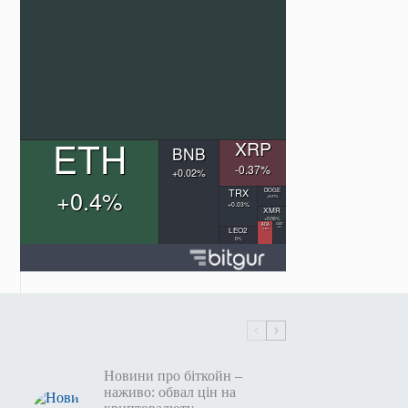
Новини про біткойн –
наживо: обвал цін на