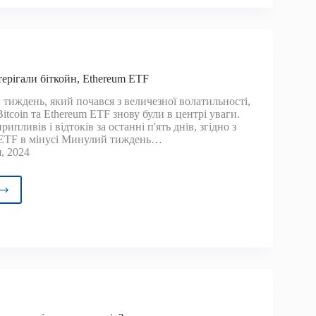
ршено,
гшення
тання
є;
упна
стерігали біткойн, Ethereum ETF
тиждень, який почався з величезної волатильності,
 Bitcoin та Ethereum ETF знову були в центрі уваги.
ипливів і відтоків за останні п'ять днів, згідно з
in ETF в мінусі Минулий тиждень…
, 2024
терігали
йн,
reum