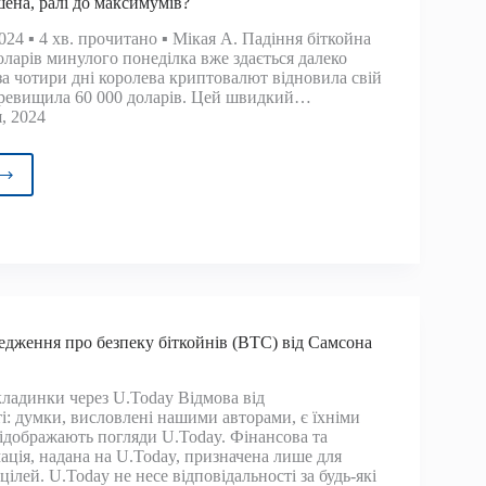
шена, ралі до максимумів?
024 ▪ 4 хв. прочитано ▪ Мікая А. Падіння біткойна
оларів минулого понеділка вже здається далеко
за чотири дні королева криптовалют відновила свій
перевищила 60 000 доларів. Цей швидкий…
, 2024
кція
ршена,
имумів?
дження про безпеку біткойнів (BTC) від Самсона
ладинки через U.Today Відмова від
ті: думки, висловлені нашими авторами, є їхніми
відображають погляди U.Today. Фінансова та
ація, надана на U.Today, призначена лише для
ілей. U.Today не несе відповідальності за будь-які