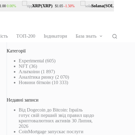
XRP(XRP)
Solana(SOL)
0.00%
-1.50%
-0.90
00
$1.05
$73.31
ість
ТОП-200
Індикатори
База знать
Категорії
Experimental
(605)
NFT
(36)
Альткоіни
(1 897)
Аналітика ринку
(2 070)
Новини біткоін
(10 333)
Недавні записи
Від Dogecoin до Bitcoin: Ізраїль
готує свій перший звід правил щодо
криптовалютних активів
30 Липня,
2026
CoinMortgage запускає послуги