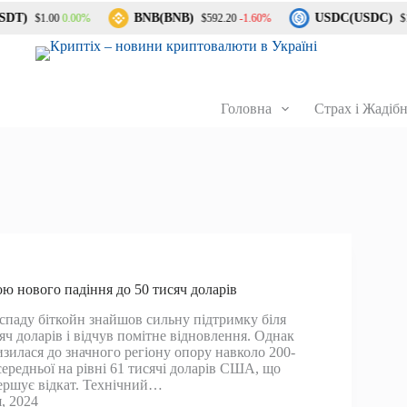
DT)
BNB(BNB)
USDC(USDC)
0.00%
-1.60%
$1.00
$592.20
$1.
Головна
Страх і Жадібн
ою нового падіння до 50 тисяч доларів
 спаду біткойн знайшов сильну підтримку біля
яч доларів і відчув помітне відновлення. Однак
изилася до значного регіону опору навколо 200-
середньої на рівні 61 тисячі доларів США, що
ершує відкат. Технічний…
, 2024