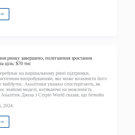
озою
го
ння
ч
ня ринку завершено, полегшення зростання
рів
а ціль: $70 тис
перебуває на вирішальному рівні підтримки,
ритичним випробуванням, яке може визначити його
е майбутнє. Аналітики уважно спостерігають, як
ює знайомі моделі, натякаючи на можливість
 Аналітик Джош з Crypto World сказав, що біткойн
, 2024
завантаження
у