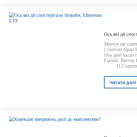
заве
поле
зрос
зника
Наст
ціль:
Ось які дії спо
$70
тис
Минув ще один 
і спотові біржі
Ось дані щодо пр
Farside. Bitco
11 Серпня
Читати далі
Ось
які
дії
спос
бітко
Ethe
ETF