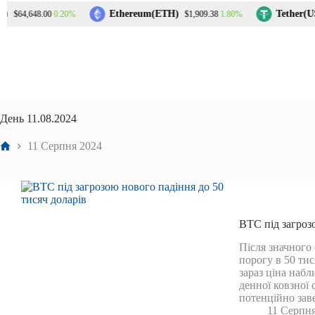
Перейти
)
Ethereum(ETH)
Tether(US
0.20%
1.80%
$64,648.00
$1,909.38
до
вмісту
День
11.08.2024
Головна
11 Серпня 2024
BTC під загроз
Після значного
порогу в 50 тис
зараз ціна набл
денної ковзної 
потенційно зав
11 Серпня