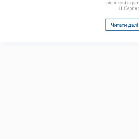
фінансові втра
11 Серпня
Читати далі
Важл
попе
про
безп
бітко
(BTC
від
Самс
Моу