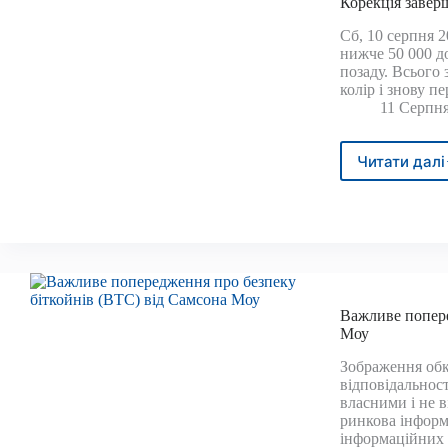
Корекція завер
Сб, 10 серпня 2
нижче 50 000 д
позаду. Всього 
колір і знову 
11 Серпня
Читати далі
Коре
заве
ралі
до
макс
Важливе попере
Моу
Зображення обк
відповідальнос
власними і не 
ринкова інформ
інформаційних ц