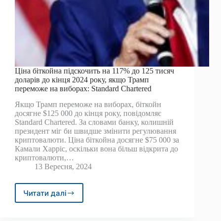
Ціна біткойна підскочить на 117% до 125 тисяч
доларів до кінця 2024 року, якщо Трамп
переможе на виборах: Standard Chartered
Якщо Трамп переможе на виборах, біткойн
досягне $125 000 до кінця року, повідомляє
Standard Chartered. За словами банку, колишній
президент міг би швидше змінити регулювання
криптовалюти. Ціна біткойна досягне $75 000 за
Камали Харріс, оскільки вона більш відкрита до
криптовалюти,…
13 Вересня, 2024
Читати далі
Ціна
біткойна
підскочить