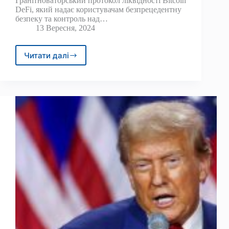
Гранітноваторський протокол ліквідності Bitcoin
DeFi, який надає користувачам безпрецедентну
безпеку та контроль над…
13 Вересня, 2024
Читати далі
Granite
запускає
як
перший
у
своєму
роді
протокол
ліквідності
Bitcoin
DeFi,
який
надає
пріоритет
безпеці
та
довірі