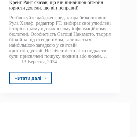
Крейг Райт сказав, що він винайшов біткойн —
юристи довели, що він неправий
Розблокуйте дайджест редактора безкоштовно
Рула Халаф, редактор FT, вибирає свої улюблені
історії в цьому щотижневому інформаційному
бюлетені. Особистість Сатоші Накамото, творця
біткойна під псевдонімом, залишається
найбільшою загадкою у світовій
криптоіндустрії. Незліченні статті та подкасти
були присвячені пошуку людини або людей,…
13 Вересня, 2024
Читати далі
Крейг
Райт
сказав,
що
він
винайшов
біткойн
—
юристи
довели,