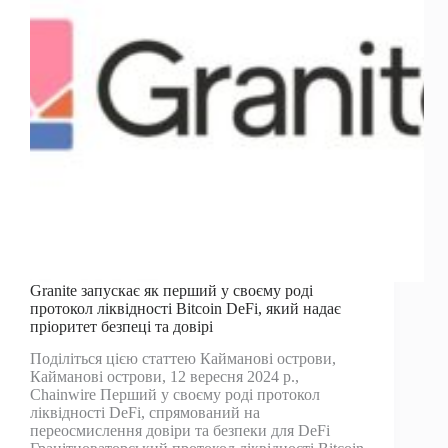
що
він
неправий
Granite запускає як перший у своєму роді
протокол ліквідності Bitcoin DeFi, який надає
пріоритет безпеці та довірі
Поділіться цією статтею Кайманові острови,
Кайманові острови, 12 вересня 2024 р.,
Chainwire Перший у своєму роді протокол
ліквідності DeFi, спрямований на
переосмислення довіри та безпеки для DeFi