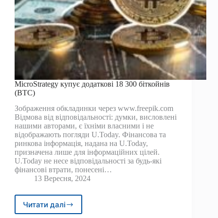
MicroStrategy купує додаткові 18 300 біткойнів
(BTC)
Зображення обкладинки через www.freepik.com
Відмова від відповідальності: думки, висловлені
нашими авторами, є їхніми власними і не
відображають погляди U.Today. Фінансова та
ринкова інформація, надана на U.Today,
призначена лише для інформаційних цілей.
U.Today не несе відповідальності за будь-які
фінансові втрати, понесені…
13 Вересня, 2024
Читати далі
MicroStrategy
купує