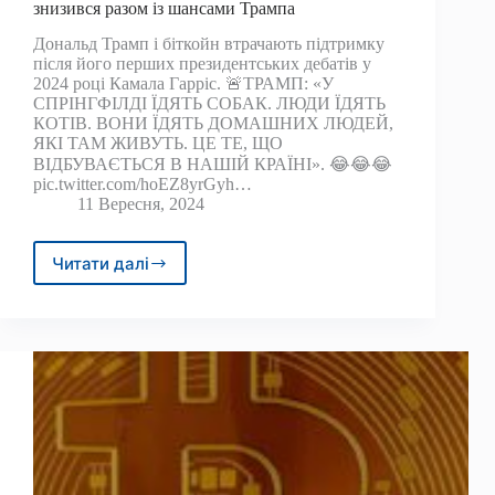
знизився разом із шансами Трампа
Дональд Трамп і біткойн втрачають підтримку
після його перших президентських дебатів у
2024 році Камала Гарріс. 🚨ТРАМП: «У
СПРІНГФІЛДІ ЇДЯТЬ СОБАК. ЛЮДИ ЇДЯТЬ
КОТІВ. ВОНИ ЇДЯТЬ ДОМАШНИХ ЛЮДЕЙ,
ЯКІ ТАМ ЖИВУТЬ. ЦЕ ТЕ, ЩО
ВІДБУВАЄТЬСЯ В НАШІЙ КРАЇНІ». 😂😂😂
pic.twitter.com/hoEZ8yrGyh…
11 Вересня, 2024
Читати далі
Після
перших
президентських
дебатів
біткойн
знизився
разом
із
шансами
Трампа