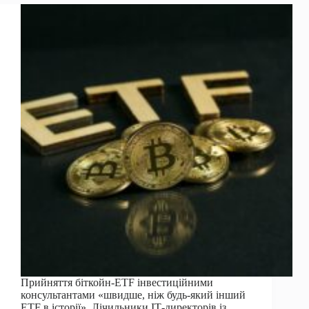
платформу,
зберігаючи
мовчання
щодо
біткойнів
і
криптовалют
Прийняття біткойн-ETF інвестиційними
консультантами «швидше, ніж будь-який інший
ETF в історії». Лічильники ІТ-директорів із