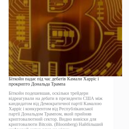
Біткойн падає під час дебатів Камали Харріс і
прокрипто Дональда Трампа
Біткойн подешевшав, оскільки трейдери
відреагували на дебати в президенти США між
кандидатом від Демократичної партії Камалою
Харріс і конкурентом від Республіканської
партії Дональдом Трампом, який прийняв
криптовалютний сектор. Видно вивіски для
криптовалюти Bitcoin. (Bloomberg) Найбільший