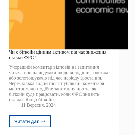
Чи є біткойн цінним активом під час зниження
ставки ФРС?
Учорашній коментар відповів на запитання
читача про наші думки щодо володіння золотом
або золотошукачів під час періоду зростання.
Через кілька годин після публікації коментаря
ми отримали подібне запитання про те, як
біткойн буде працювати, коли ФРС знизить
ставки. Якщо біткойн…
11 Вересня, 2024
Читати далі
Чи
є