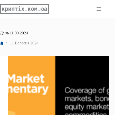
Перейти
до
вмісту
День
11.09.2024
Головна
11 Вересня 2024