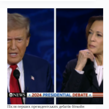
біткойн
цінним
активом
під
час
зниження
ставки
ФРС?
Після перших президентських дебатів біткойн