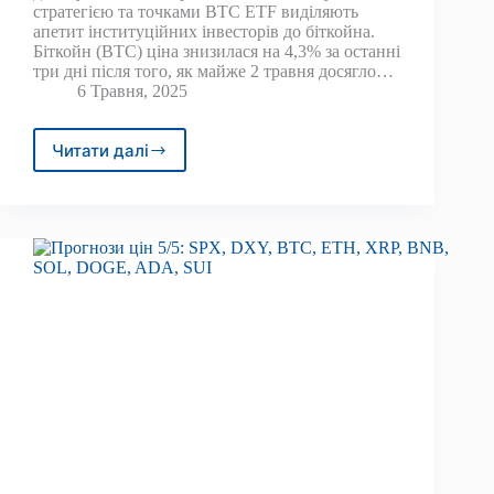
стратегією та точками BTC ETF виділяють
апетит інституційних інвесторів до біткойна.
Біткойн (BTC) ціна знизилася на 4,3% за останні
три дні після того, як майже 2 травня досягло…
6 Травня, 2025
Читати далі
Розпродаж
Bitcoin
до
$
93,5
тис.