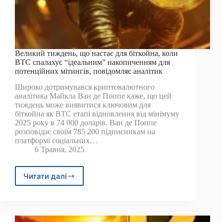
Великий тиждень, що настає для біткойна, коли
BTC спалахує “ідеальним” накопиченням для
потенційних мітингів, повідомляє аналітик
Широко дотримувався криптовалютного
аналітика Майкла Ван де Поппе каже, що цей
тиждень може виявитися ключовим для
біткойна як BTC етапі відновлення від мінімуму
2025 року в 74 000 доларів. Ван де Поппе
розповідає своїм 785 200 підписникам на
платформі соціальних…
6 Травня, 2025
Читати далі
Великий
тиждень,
що
настає
для