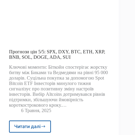
Прогнози цін 5/5: SPX, DXY, BTC, ETH, XRP,
BNB, SOL, DOGE, ADA, SUI
Ключові моменти: Біткойн спостерігає жорстку
битву між Биками та Ведмедями на рівні 95 000
доларів. Суцільна покупка за допомогою Spot
Bitcoin ETF Інвесторів минулого тижня
сигналізує про позитивну зміну настроїв
інвесторів. Вибір Altcoins дотримувався рівнів
підтримки, збільшуючи ймовірність
короткострокового кроку.…
6 Травня, 2025
Читати далі
Прогнози
цін