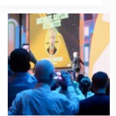
5/5:
SPX,
DXY,
BTC,
ETH,
XRP,
BNB,
SOL,
DOGE,
ADA,
SUI