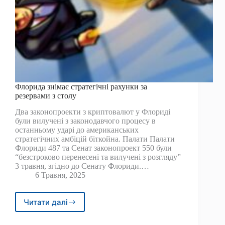
Флорида знімає стратегічні рахунки за
резервами з столу
Два законопроекти з криптовалют у Флориді
були вилучені з законодавчого процесу в
останньому ударі до американських
стратегічних амбіцій біткойна. Палати Палати
Флориди 487 та Сенат законопроект 550 були
“безстроково перенесені та вилучені з розгляду”
3 травня, згідно до Сенату Флориди.…
6 Травня, 2025
Читати далі
Флорида
знімає