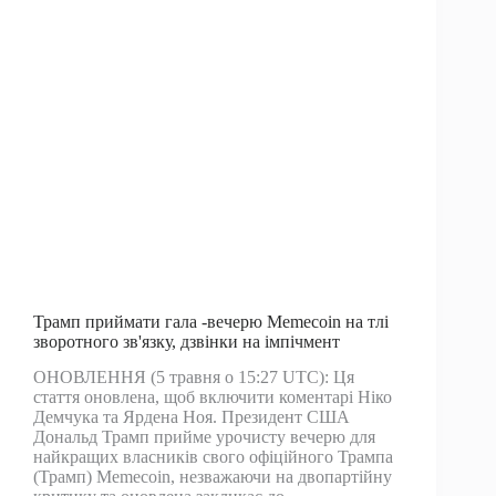
Центр
затримки
в
встановленні
криптовалют
–
Новини
криптовалют
Трамп приймати гала -вечерю Memecoin на тлі
зворотного зв'язку, дзвінки на імпічмент
ОНОВЛЕННЯ (5 травня о 15:27 UTC): Ця
стаття оновлена, щоб включити коментарі Ніко
Демчука та Ярдена Ноя. Президент США
Дональд Трамп прийме урочисту вечерю для
найкращих власників свого офіційного Трампа
(Трамп) Memecoin, незважаючи на двопартійну