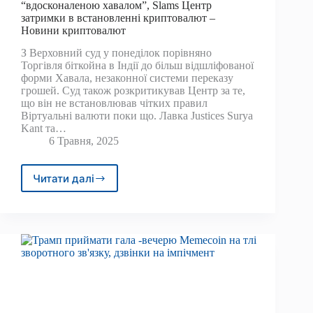
“вдосконаленою хавалом”, Slams Центр
затримки в встановленні криптовалют –
Новини криптовалют
З Верховний суд у понеділок порівняно
Торгівля біткойна в Індії до більш відшліфованої
форми Хавала, незаконної системи переказу
грошей. Суд також розкритикував Центр за те,
що він не встановлював чітких правил
Віртуальні валюти поки що. Лавка Justices Surya
Kant та…
6 Травня, 2025
Читати далі
SC
порівнює
торгівлю
біткойнами
в
Індії
з
“вдосконаленою
хавалом”,
Slams