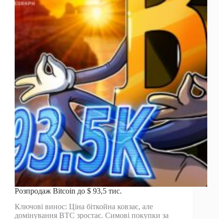
біткойна,
коли
BTC
спалахує
“ідеальним”
накопиченням
для
потенційних
мітингів,
повідомляє
аналітик
Розпродаж Bitcoin до $ 93,5 тис.
Ключові винос: Ціна біткойна ковзає, але
домінування BTC зростає. Симові покупки за