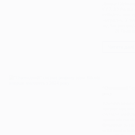
Думка: Oleksan
CEX.IO Ринки б
стійкість, ніж 
потрясінь. У то
під час розпро
29 Травня
Читати далі
Опти
крип
–
це
не
прос
галас
“Очевидний” си
Це
року
стру
особл
Ключові момент
вперше миготит
сигнали здебіл
протягом насту
бичачими за цін
останнього на