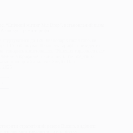
па
ис. “Епічний мітинг Mic Drop”, встановлений після
ША блокує Трамп тарифи
 згуртуватися до 120 000 доларів після того, як
д США заблокував більшість тарифів президента
а, говорить криптовалют. “Рішення торгового суду
дінням мікрофонів, і воно посилить обертів за
сказав провідний аналітик Swyftx Пав…
, 2025
ойн
ний
г
,
творити стратегічний резерв Bitcoin, виділити
новлений
нергії для криптовалютного видобутку