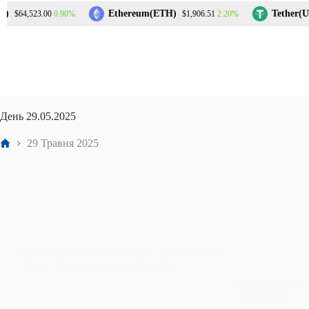
Перейти
Ethereum(ETH)
Tether(US
0.90%
2.20%
$64,523.00
$1,906.51
до
вмісту
День
29.05.2025
Головна
29 Травня 2025
Оптимізм крипт
особливість.