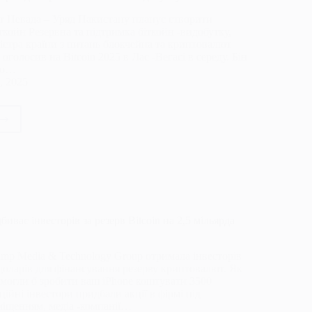
ат Невада – Уряд Пакистану планує створити
ткойн Резервна та підтримка біткойн -видобутку,
істра країни з питань блокчейна та криптовалют
 оголосив на Bitcoin 2025 в Лас -Вегасі в середу. Бін
що…
ує
, 2025
п
фи
стан,
рити
тегічний
рв
in,
лити
биває інвесторів за резерв Bitcoin на 2,5 мільярда
ват
ії
rump Media & Technology Group отримала інвесторів
 доларів для фінансування резерву криптовалют. Як
товалютного
могли б зробити ваш iPhone коштувати 3500
бутку
ційні інвестори придбали акції в фірмі під
іщенням, медіа -компанії…