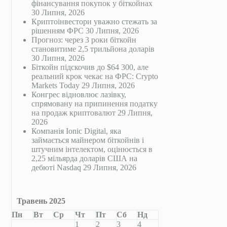
фінансування покупок у біткойнах
30 Липня, 2026
Криптоінвестори уважно стежать за
рішенням ФРС
30 Липня, 2026
Прогноз: через 3 роки біткойн
становитиме 2,5 трильйона доларів
30 Липня, 2026
Біткойн підскочив до $64 300, але
реальний крок чекає на ФРС: Crypto
Markets Today
29 Липня, 2026
Конгрес відновлює лазівку,
спрямовану на припинення податку
на продаж криптовалют
29 Липня,
2026
Компанія Ionic Digital, яка
займається майнером біткойнів і
штучним інтелектом, оцінюється в
2,25 мільярда доларів США на
дебюті Nasdaq
29 Липня, 2026
Травень 2025
Пн
Вт
Ср
Чт
Пт
Сб
Нд
1
2
3
4