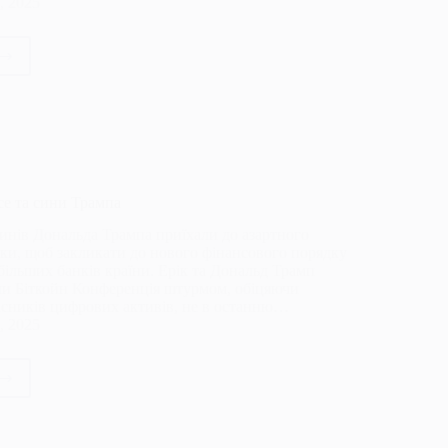
, 2025
видний”
ал
иву
in
ше
тить
ce та сини Трампа
инів Дональда Трампа приїхали до азартного
ки, щоб закликати до нового фінансового порядку
йбільших банків країни. Ерік та Дональд Трамп
и Біткойн Конференція штурмом, обіцяючи
асників цифрових активів, не в останню…
, 2025
”,
e