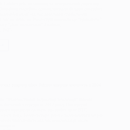
dr Lutskevych, засновник та генеральний директор
іткойнів постійно демонстрували більшу емоційну
традиційні акції під час декількох глобальних
й час як деякі на Уолл-стріт виявили це “вражаюче”
дажу “Дня звільнення” 2 квітня,…
, 2025
мізм
товалюта
то
.
гнал розриву ціни Bitcoin вперше миготить з 2024
ктурна
ивість.
и: “Найчистіший індикатор тенденції” Bitcoin
ь бичачий з середини 2012 року. Попередні
ьшого призвели до того, що вибух ціни BTC
пного року. Коментатори ринку залишаються міцно
овою траєкторією під час консолідації після
йвищого…