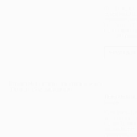
після
Лас -Вегас, шт
того,
стратегічний бі
як
державного мін
суд
Білал Бін Сакіб,
США
Сакіб заявив, 
блок
29 Травня
Трам
тари
Читати далі
Паки
щоб
ство
стра
резе
Bitco
виді
2000
Trump Media від
мега
доларів
енерг
У цій історії T
для
за 2,5 мільярда
крип
тарифи Трампа 
видо
доларів Інститу
приватним розм