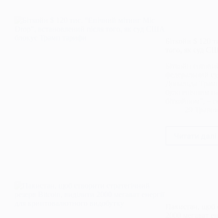
сини
Трам
Біткойн $ 120 т
того, як суд С
Біткойн готовий
федеральний су
Дональда Трамп
було епічним па
біткойном”, – 
29 Травня
Читати далі
Бітк
$
120
тис.
“Епіч
мітин
Mic
Drop”
Пакистан, щоб с
вста
2000 мегават е