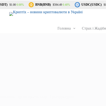
DT)
BNB(BNB)
USDC(USDC)
0.00%
0.40%
$1.00
$594.49
$1.0
Головна
Страх і Жадібн
овалюта – це не просто галас. Це структурна