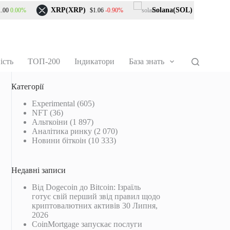
XRP(XRP)
Solana(SOL)
0.00%
-0.90%
0.50%
0
$1.06
$73.96
ість
ТОП-200
Індикатори
База знать
Категорії
Experimental
(605)
NFT
(36)
Альткоіни
(1 897)
Аналітика ринку
(2 070)
Новини біткоін
(10 333)
Недавні записи
Від Dogecoin до Bitcoin: Ізраїль
готує свій перший звід правил щодо
криптовалютних активів
30 Липня,
2026
CoinMortgage запускає послуги