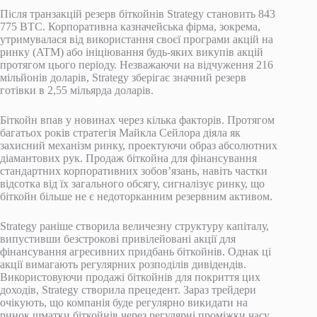
Після транзакцій резерв біткойнів Strategy становить 843
775 BTC. Корпоративна казначейська фірма, зокрема,
утримувалася від використання своєї програми акцій на
ринку (ATM) або ініціювання будь-яких викупів акцій
протягом цього періоду. Незважаючи на відчуження 216
мільйонів доларів, Strategy зберігає значний резерв
готівки в 2,55 мільярда доларів.
Біткойн впав у новинах через кілька факторів. Протягом
багатьох років стратегія Майкла Сейлора діяла як
захисний механізм ринку, проектуючи образ абсолютних
діамантових рук. Продаж біткойна для фінансування
стандартних корпоративних зобов’язань, навіть частки
відсотка від їх загального обсягу, сигналізує ринку, що
біткойн більше не є недоторканним резервним активом.
Strategy раніше створила величезну структуру капіталу,
випустивши безстрокові привілейовані акції для
фінансування агресивних придбань біткойнів. Однак ці
акції вимагають регулярних розподілів дивідендів.
Використовуючи продажі біткойнів для покриття цих
доходів, Strategy створила прецедент. Зараз трейдери
очікують, що компанія буде регулярно викидати на
ринок шматки біткойнів через регулярні проміжки часу