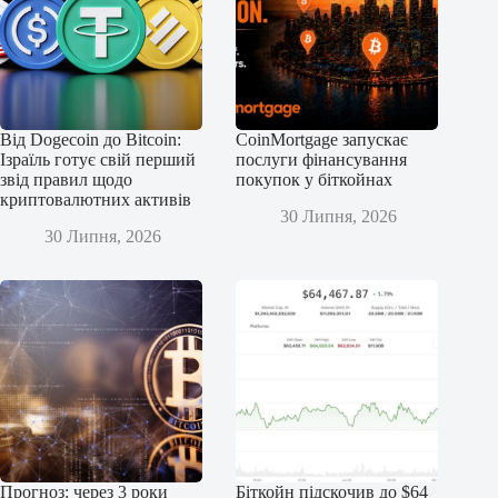
Від Dogecoin до Bitcoin:
CoinMortgage запускає
Ізраїль готує свій перший
послуги фінансування
звід правил щодо
покупок у біткойнах
криптовалютних активів
30 Липня, 2026
30 Липня, 2026
Прогноз: через 3 роки
Біткойн підскочив до $64