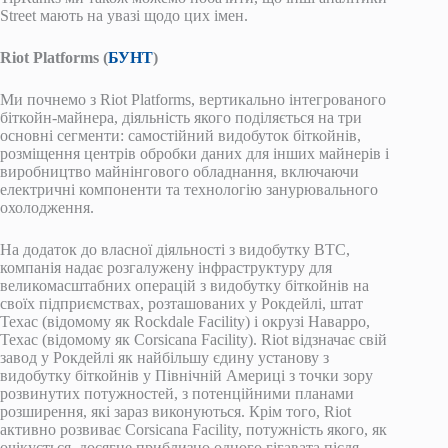
Street мають на увазі щодо цих імен.
Riot Platforms (
БУНТ
)
Ми почнемо з Riot Platforms, вертикально інтегрованого
біткойн-майнера, діяльність якого поділяється на три
основні сегменти: самостійний видобуток біткойнів,
розміщення центрів обробки даних для інших майнерів і
виробництво майнінгового обладнання, включаючи
електричні компоненти та технологію занурювального
охолодження.
На додаток до власної діяльності з видобутку BTC,
компанія надає розгалужену інфраструктуру для
великомасштабних операцій з видобутку біткойнів на
своїх підприємствах, розташованих у Рокдейлі, штат
Техас (відомому як Rockdale Facility) і окрузі Наварро,
Техас (відомому як Corsicana Facility). Riot відзначає свій
завод у Рокдейлі як найбільшу єдину установу з
видобутку біткойнів у Північній Америці з точки зору
розвинутих потужностей, з потенційними планами
розширення, які зараз виконуються. Крім того, Riot
активно розвиває Corsicana Facility, потужність якого, як
очікується, досягне приблизно одного гігавата після