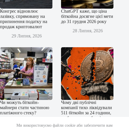
Конгрес відновлює
ChatGPT каже, що ціна
лазівку, спрямовану на
біткойна досягне цієї мети
припинення податку на
до 31 грудня 2026 року
продаж криптовалют
28 Липня, 2026
29 Липня, 2026
Чи можуть біткойн-
Чому дві публічні
майнери стати частиною
компанії тихо ліквідували
платіжного стеку?
511 біткойн за 24 години,
щоб уникнути боргів у
27 Липня, 2026
31,7 мільйона доларів
Ми використовуємо файли cookie аби забезпечити вам