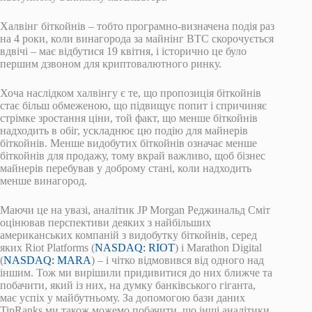
Халвінг біткойнів – тобто програмно-визначена подія раз
на 4 роки, коли винагорода за майнінг BTC скорочується
вдвічі – має відбутися 19 квітня, і історично це було
першим дзвоном для криптовалютного ринку.
Хоча наслідком халвінгу є те, що пропозиція біткойнів
стає більш обмеженою, що підвищує попит і спричиняє
стрімке зростання ціни, той факт, що менше біткойнів
надходить в обіг, ускладнює цю подію для майнерів
біткойнів. Менше видобутих біткойнів означає менше
біткойнів для продажу, тому вкрай важливо, щоб бізнес
майнерів перебував у доброму стані, коли надходить
менше винагород.
Маючи це на увазі, аналітик JP Morgan Реджинальд Сміт
оцінював перспективи деяких з найбільших
американських компаній з видобутку біткойнів, серед
яких Riot Platforms (
NASDAQ: RIOT
) і Marathon Digital
(
NASDAQ: MARA
) – і чітко відмовився від одного над
іншим. Тож ми вирішили придивитися до них ближче та
побачити, який із них, на думку банківського гіганта,
має успіх у майбутньому. За допомогою бази даних
TipRanks ми також можемо побачити, що інші аналітики