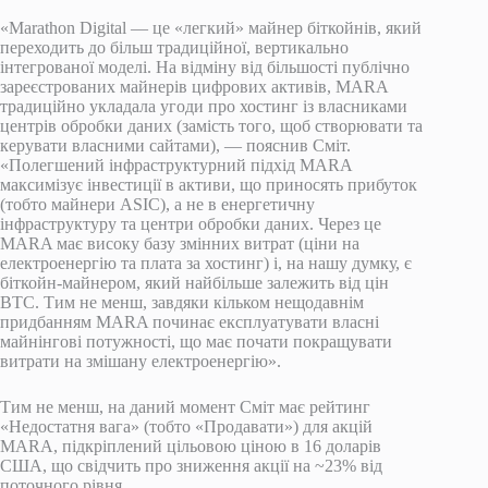
«Marathon Digital — це «легкий» майнер біткойнів, який
переходить до більш традиційної, вертикально
інтегрованої моделі. На відміну від більшості публічно
зареєстрованих майнерів цифрових активів, MARA
традиційно укладала угоди про хостинг із власниками
центрів обробки даних (замість того, щоб створювати та
керувати власними сайтами), — пояснив Сміт.
«Полегшений інфраструктурний підхід MARA
максимізує інвестиції в активи, що приносять прибуток
(тобто майнери ASIC), а не в енергетичну
інфраструктуру та центри обробки даних. Через це
MARA має високу базу змінних витрат (ціни на
електроенергію та плата за хостинг) і, на нашу думку, є
біткойн-майнером, який найбільше залежить від цін
BTC. Тим не менш, завдяки кільком нещодавнім
придбанням MARA починає експлуатувати власні
майнінгові потужності, що має почати покращувати
витрати на змішану електроенергію».
Тим не менш, на даний момент Сміт має рейтинг
«Недостатня вага» (тобто «Продавати») для акцій
MARA, підкріплений цільовою ціною в 16 доларів
США, що свідчить про зниження акції на ~23% від
поточного рівня.