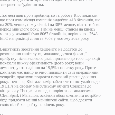
завершення будівництва.
Лютневі дані про виробництво та роботу Riot показали,
що протягом місяця компанія видобула 418 біткойнів, що
на 20% менше, ніж у січні, і на 38% менше, ніж за той же
період минулого року. Тим не менш, станом на кінець
місяця у компанії було 8067 біткойнів, порівняно з 7648
BTC наприкінці січня та 7058 у лютому 2023 року.
Відсутність зростання хешрейту, на додаток до
розмивання капіталу та, можливо, деякої фіксації
прибутку після великого ралі, призвело до того, що акції
показали нижчу ефективність цього року; вони
демонструють падіння на 19,5% з початку року. Проте
компанія має намір значно підвищити свій операційний
хешрейт, прагнучи подвоїти поточний рівень до кінця
року. Точніше, Riot має намір забезпечити потужність до
19 EH/s на своєму майбутньому об’єкті Corsicana до
кінця року. Ця цифра вигідна порівняно з аналогами
CleanSpark і Marathon, оскільки обом компаніям потрібно
буде придбати менші майнінгові сайти, щоб досягти
своїх цілей хешрейту на кінець року.