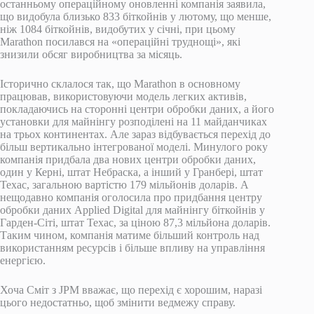
останньому операційному оновленні компанія заявила,
що видобула близько 833 біткойнів у лютому, що менше,
ніж 1084 біткойнів, видобутих у січні, при цьому
Marathon посилався на «операційні труднощі», які
знизили обсяг виробництва за місяць.
Історично склалося так, що Marathon в основному
працював, використовуючи модель легких активів,
покладаючись на сторонні центри обробки даних, а його
установки для майнінгу розподілені на 11 майданчиках
на трьох континентах. Але зараз відбувається перехід до
більш вертикально інтегрованої моделі. Минулого року
компанія придбала два нових центри обробки даних,
один у Керні, штат Небраска, а інший у Гранбері, штат
Техас, загальною вартістю 179 мільйонів доларів. А
нещодавно компанія оголосила про придбання центру
обробки даних Applied Digital для майнінгу біткойнів у
Гарден-Сіті, штат Техас, за ціною 87,3 мільйона доларів.
Таким чином, компанія матиме більший контроль над
використанням ресурсів і більше впливу на управління
енергією.
Хоча Сміт з JPM вважає, що перехід є хорошим, наразі
цього недостатньо, щоб змінити ведмежу справу.