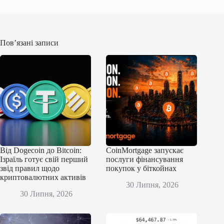
Пов’язані записи
Від Dogecoin до Bitcoin:
CoinMortgage запускає
Ізраїль готує свій перший
послуги фінансування
звід правил щодо
покупок у біткойнах
криптовалютних активів
30 Липня, 2026
30 Липня, 2026