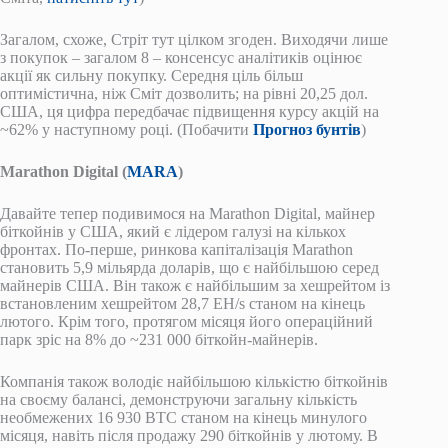
Загалом, схоже, Стріт тут цілком згоден. Виходячи лише
з покупок – загалом 8 – консенсус аналітиків оцінює
акції як сильну покупку. Середня ціль більш
оптимістична, ніж Сміт дозволить; на рівні 20,25 дол.
США, ця цифра передбачає підвищення курсу акцій на
~62% у наступному році. (Побачити
Прогноз бунтів
)
Marathon Digital (
MARA
)
Давайте тепер подивимося на Marathon Digital, майнер
біткойнів у США, який є лідером галузі на кількох
фронтах. По-перше, ринкова капіталізація Marathon
становить 5,9 мільярда доларів, що є найбільшою серед
майнерів США. Він також є найбільшим за хешрейтом із
встановленим хешрейтом 28,7 EH/s станом на кінець
лютого. Крім того, протягом місяця його операційний
парк зріс на 8% до ~231 000 біткойн-майнерів.
Компанія також володіє найбільшою кількістю біткойнів
на своєму балансі, демонструючи загальну кількість
необмежених 16 930 BTC станом на кінець минулого
місяця, навіть після продажу 290 біткойнів у лютому. В