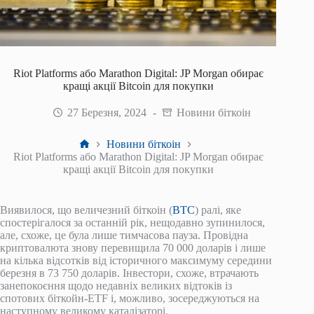
Riot Platforms або Marathon Digital: JP Morgan обирає
кращі акції Bitcoin для покупки
27 Березня, 2024
Новини біткоін
Головна
Новини біткоін
Riot Platforms або Marathon Digital: JP Morgan обирає
кращі акції Bitcoin для покупки
Виявилося, що величезний біткоін (
BTC
) ралі, яке
спостерігалося за останній рік, нещодавно зупинилося,
але, схоже, це була лише тимчасова пауза. Провідна
криптовалюта знову перевищила 70 000 доларів і лише
на кілька відсотків від історичного максимуму середини
березня в 73 750 доларів. Інвестори, схоже, втрачають
занепокоєння щодо недавніх великих відтоків із
спотових біткойн-ETF і, можливо, зосереджуються на
наступному великому каталізаторі.