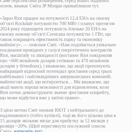
Саме перспектива розширення, серед інших надійних
основ, вважає Сміта JP Morgan привабливим тут.
«Зараз Riot працює на потужності 12,4 EH/s на своєму
об’єкті Rockdale потужністю 700 МВт і планує протягом
2024 року підвищити потужність близько 20 EH/s на
своєму новому об’єкті Corsicana потужністю 1 ГВт, що
також покращить ефективність парку та економіку
майнінгу», — пояснив Сміт. «Нам подобається унікальне
поєднання провідних у галузі енергетичних контрактів
Riot, масштабу та ліквідності (востаннє Riot повідомляв
про ~600 мільйонів доларів готівкою та 470 мільйонів
доларів у біткойнах), і вважаємо, що акції пропонують
найкращий відносний потенціал зростання серед трьох
найбільших і найліквідніших американських компаній.
майнінгові акції, що котируються… Ми вважаємо, що
акції мають хороші можливості для відновлення, коли
Riot почне демонструвати значне зростання хешрейту,
що може відбутися вже у квітні-травні».
З цією метою Сміт оновив RIOT з нейтрального до
надлишкового (тобто купівлі), тоді як його цільова ціна в
15 доларів звільняє місце для прибутку за 12 місяців у
розмірі ~20%. (Щоб переглянути послужний список
Сміта,
натисніть тут
)