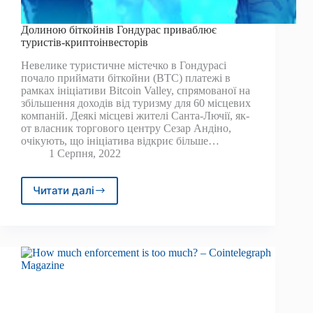
Долиною біткойнів Гондурас приваблює
туристів-криптоінвесторів
Невелике туристичне містечко в Гондурасі
почало приймати біткойни (BTC) платежі в
рамках ініціативи Bitcoin Valley, спрямованої на
збільшення доходів від туризму для 60 місцевих
компаній. Деякі місцеві жителі Санта-Лючії, як-
от власник торгового центру Сезар Андіно,
очікують, що ініціатива відкриє більше…
1 Серпня, 2022
Читати далі
Долиною
біткойнів
Гондурас
приваблює
туристів-
криптоінвесторів