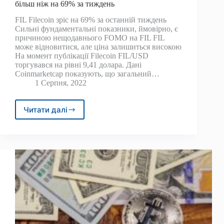
більш ніж на 69% за тиждень
FIL Filecoin зріс на 69% за останній тиждень
Сильні фундаментальні показники, ймовірно, є
причиною нещодавнього FOMO на FIL FIL
може відновитися, але ціна залишиться високою
На момент публікації Filecoin FIL/USD
торгувався на рівні 9,41 долара. Дані
Coinmarketcap показують, що загальний…
1 Серпня, 2022
Читати далі
Filecoin
перевершив
зростання
після
сплеску
більш
ніж
на
69%
за
тиждень