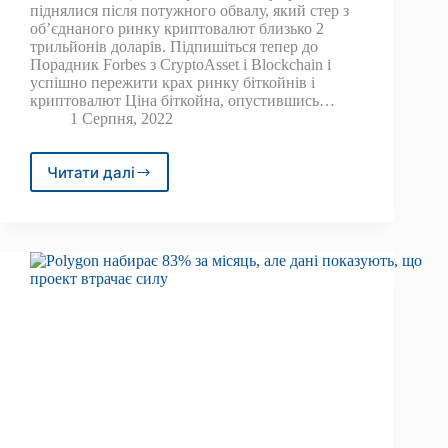
піднялися після потужного обвалу, який стер з
об’єднаного ринку криптовалют близько 2
трильйонів доларів. Підпишіться тепер до
Порадник Forbes з CryptoAsset і Blockchain і
успішно пережити крах ринку біткойнів і
криптовалют Ціна біткойна, опустившись…
1 Серпня, 2022
Читати далі
«Інші
можуть
зазнати
невдачі»
—
МВФ
видає
суворе
попередження
щодо
криптовалюти
після
того,
як
крах