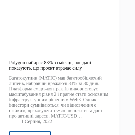
під
впливом
Terra
Luna
знищив
2
трильйони
доларів
із
ринкової
ціни
Polygon набирає 83% за місяць, але дані
показують, що проект втрачає силу
біткойна,
ефіріуму
Багатокутник (MATIC) мав багатообіцяючий
та
липень, набравши вражаючі 83% за 30 днів.
криптовалюти
Платформа смарт-контрактів використовує
масштабування рівня 2 і прагне стати основним
інфраструктурним рішенням Web3. Однак
інвестори сумніваються, чи відновлення є
стійким, враховуючи тьмяні депозити та дані
про активні адреси. MATIC/USD…
1 Серпня, 2022