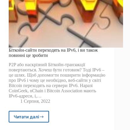
Біткойн-сайти переходять на IPv6, і ви також
повинні це зробити
P2P або наскрізний Біткойн-транзакції
повертаються. Хочеш бути готовим? Тоді IPv6 –
це шлях. Щоб допомогти поширити інформацію
про IPv6 і чому це необхідно, веб-сайти у світі
Bitcoin переходять на сервери IPv6. Наразі
CoinGeek, nChain і Bitcoin Association мають
IPv6-адреси, і,…
1 Серпня, 2022
Читати далі
Біткойн-
сайти