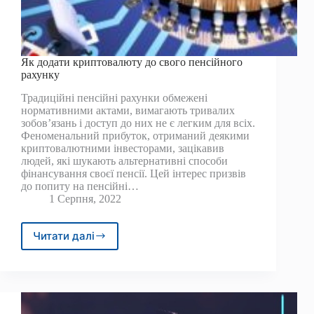
Як додати криптовалюту до свого пенсійного
рахунку
Традиційні пенсійні рахунки обмежені
нормативними актами, вимагають тривалих
зобов’язань і доступ до них не є легким для всіх.
Феноменальний прибуток, отриманий деякими
криптовалютними інвесторами, зацікавив
людей, які шукають альтернативні способи
фінансування своєї пенсії. Цей інтерес призвів
до попиту на пенсійні…
1 Серпня, 2022
Читати далі
Як
додати
криптовалюту
до
свого
пенсійного