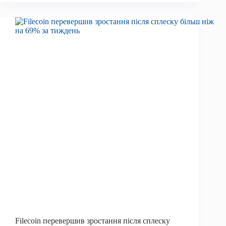
переходять
на
IPv6,
і
ви
також
повинні
це
зробити
Filecoin перевершив зростання після сплеску