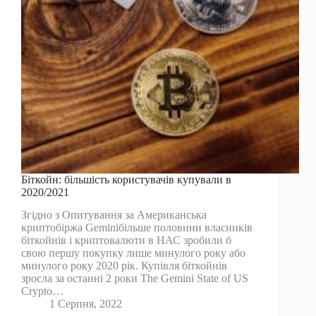
Біткойн: більшість користувачів купували в
2020/2021
Згідно з Опитування за Американська
криптобіржа Geminiбільше половини власників
біткойнів і криптовалюти в НАС зробили б
свою першу покупку лише минулого року або
минулого року 2020 рік. Купівля біткойнів
зросла за останні 2 роки The Gemini State of US
Crypto…
1 Серпня, 2022