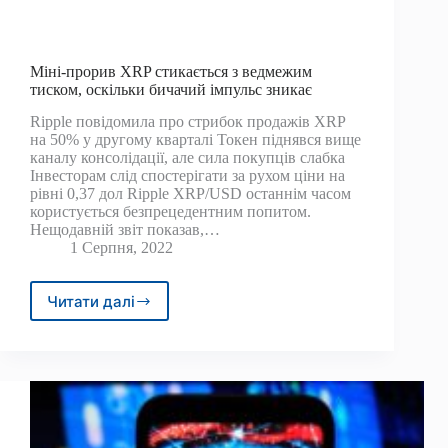
Міні-прорив XRP стикається з ведмежим
тиском, оскільки бичачий імпульс зникає
Ripple повідомила про стрибок продажів XRP
на 50% у другому кварталі Токен піднявся вище
каналу консолідації, але сила покупців слабка
Інвесторам слід спостерігати за рухом ціни на
рівні 0,37 дол Ripple XRP/USD останнім часом
користується безпрецедентним попитом.
Нещодавній звіт показав,…
1 Серпня, 2022
Читати далі
Міні-
прорив
XRP
стикається
з
ведмежим
тиском,
оскільки