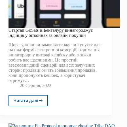
Стартап GoSats із Бенгалуру винагороджує
індійців у біткойнах за онлайн-покупки
Щоразу, коли ви замовляєте їжу чи купуєте одяг
на платформі електронної комерції, отримання
винагороди у вигляді кешбеку або знижки
робить вас щасливими. Це простий
взаємовигідний сценарій для всіх залучених
сторін: продавці бачать збільшення продажів,
коли пропонують кешбек, а користувач
отримує…
20 Серпня, 2022
Читати далі
Стартап
GoSats
із
Бенгалуру
винагороджує