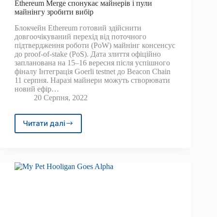
Ethereum Merge спонукає майнерів і пули
майнінгу зробити вибір
Блокчейн Ethereum готовий здійснити
довгоочікуваний перехід від поточного
підтвердження роботи (PoW) майнінг консенсус
до proof-of-stake (PoS). Дата злиття офіційно
запланована на 15–16 вересня після успішного
фіналу Інтеграція Goerli testnet до Beacon Chain
11 серпня. Наразі майнери можуть створювати
новий ефір…
20 Серпня, 2022
Читати далі
Ethereum
Merge
спонукає
майнерів
і
пули
майнінгу
зробити
вибір