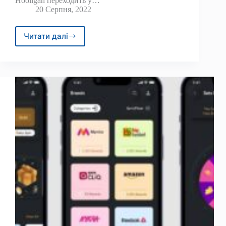
Hooligan переходить у…
20 Серпня, 2022
Читати далі
My
Pet
Hooligan
Goes
Alpha