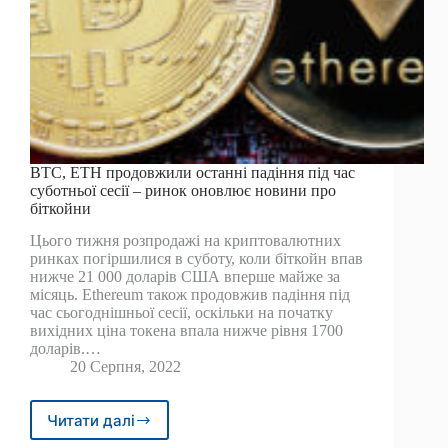
BTC, ETH продовжили останні падіння під час
суботньої сесії – ринок оновлює новини про
біткойни
Цього тижня розпродажі на криптовалютних
ринках погіршилися в суботу, коли біткойн впав
нижче 21 000 доларів США вперше майже за
місяць. Ethereum також продовжив падіння під
час сьогоднішньої сесії, оскільки на початку
вихідних ціна токена впала нижче рівня 1700
доларів.…
20 Серпня, 2022
Читати далі
BTC,
ETH