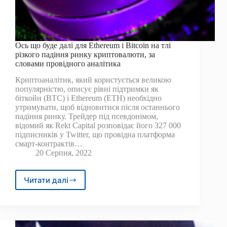
Ось що буде далі для Ethereum і Bitcoin на тлі
різкого падіння ринку криптовалюти, за
словами провідного аналітика
Криптоаналітик, який користується великою
популярністю, описує рівні підтримки як
біткойн (BTC) і Ethereum (ETH) необхідно
утримувати, щоб відновитися після останнього
падіння ринку. Трейдер під псевдонімом,
відомий як Rekt Capital розповідає його 327 000
підписників у Twitter, що провідна платформа
смарт-контрактів…
20 Серпня, 2022
Читати далі
Ось
що
буде
далі
для