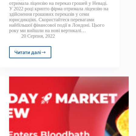
отримала ліцензію на переказ грошей у Неваді.
У 2022 році крипто фірма отримала ліцензію на
здійснення грошових переказів у семи
юрисдикціях. Скористайтеся перевагами
найбільшої фінансової події в Лондоні. Цього
року ми вийшли на нові вертикалі…
20 Серпня, 2022
Читати далі
Binance.US
отримав
ліцензію
на
переказ
грошей
у
Неваді