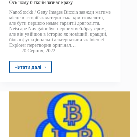
Ось чому біткойн зазнає краху
NanoStockk / Getty Images Bitcoin завжди матиме
місце в історії як материнська криптовалюта,
але бути першою немає гарантії довголіття.
Netscape Navigator був першим веб-браузером,
але він увійшов в історію як новіший, кращий,
більш функціональні альтернативи як Internet
Explorer перетворив оригінал…
20 Серпня, 2022
Читати далі
Ось
чому
біткойн
зазнає
краху