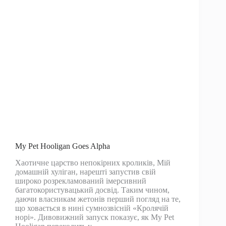
My Pet Hooligan Goes Alpha
Хаотичне царство непокірних кроликів, Мій
домашній хуліган, нарешті запустив свій
широко розрекламований імерсивний
багатокористувацький досвід. Таким чином,
даючи власникам жетонів перший погляд на те,
що ховається в нині сумнозвісній «Кролячій
норі». Дивовижний запуск показує, як My Pet