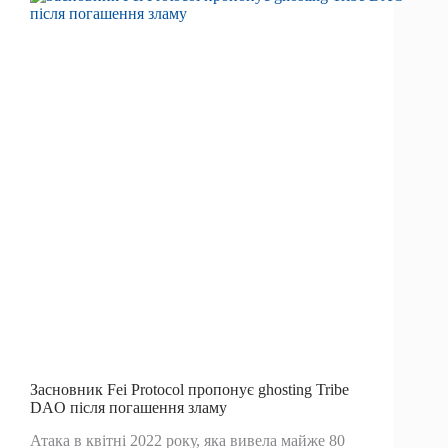
індійців
у
біткойнах
за
онлайн-
покупки
Засновник Fei Protocol пропонує ghosting Tribe
DAO після погашення зламу
Атака в квітні 2022 року, яка вивела майже 80