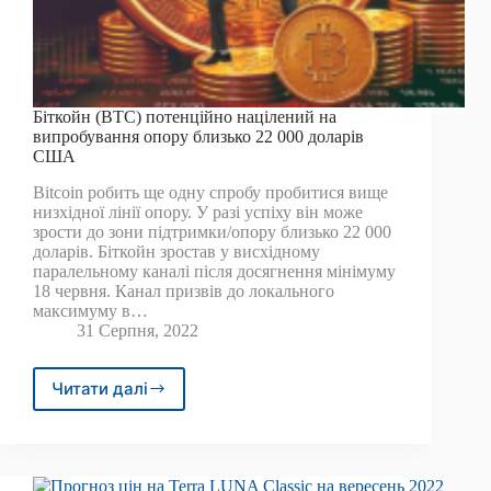
Біткойн (BTC) потенційно націлений на
випробування опору близько 22 000 доларів
США
Bitcoin робить ще одну спробу пробитися вище
низхідної лінії опору. У разі успіху він може
зрости до зони підтримки/опору близько 22 000
доларів. Біткойн зростав у висхідному
паралельному каналі після досягнення мінімуму
18 червня. Канал призвів до локального
максимуму в…
31 Серпня, 2022
Читати далі
Біткойн
(BTC)
потенційно
націлений
на