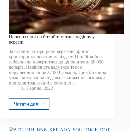
Прогноз ціни на біткойн: мстиве падіння у
вересні
За останні чотири роки вересень приніс
крипторинку негативну віддачу. Ціні біткойна
заборонено повертатися до цінової зони 20 000
доларів. Недійсність ведмежої тези є
порушенням вище 27 000 доларів. Ціна біткойна
може натякати на подальше зниження, оскільки
приплив транзакцій в останню…
31 Серпня, 2022
Читати далі
Прогноз
ціни
на
біткойн:
мстиве