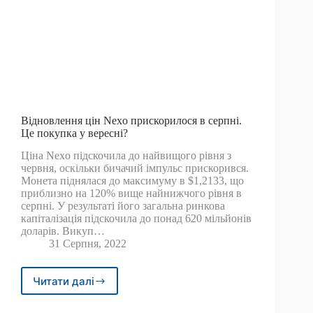
Відновлення цін Nexo прискорилося в серпні.
Це покупка у вересні?
Ціна Nexo підскочила до найвищого рівня з
червня, оскільки бичачий імпульс прискорився.
Монета піднялася до максимуму в $1,2133, що
приблизно на 120% вище найнижчого рівня в
серпні. У результаті його загальна ринкова
капіталізація підскочила до понад 620 мільйонів
доларів. Викуп…
31 Серпня, 2022
Читати далі
Відновлення
цін