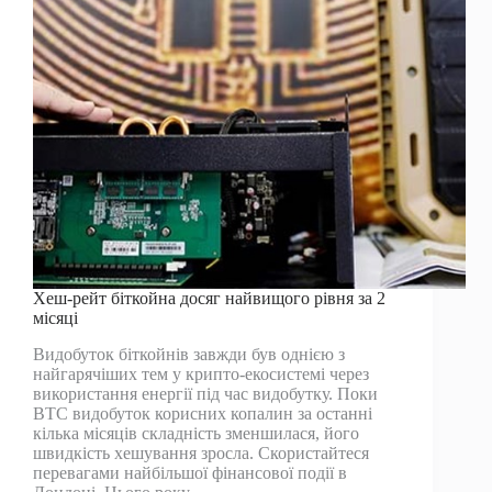
як
ведмеді
втратили
контроль
на
рівні
20
тисяч
доларів
Хеш-рейт біткойна досяг найвищого рівня за 2
місяці
Видобуток біткойнів завжди був однією з
найгарячіших тем у крипто-екосистемі через
використання енергії під час видобутку. Поки
BTC видобуток корисних копалин за останні
кілька місяців складність зменшилася, його
швидкість хешування зросла. Скористайтеся
перевагами найбільшої фінансової події в