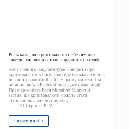
Росія каже, що криптовалюта є «безпечною
альтернативою» для транскордонних платежів
Хоча з одного боку безглуздо говорити про
криптовалюти в Росії, коли йде буквальна війна,
це криптовалютний сайт. У цьому контексті за
останню добу з Росії вийшли дуже цікаві події.
Прем’єр-міністр Росії Михайло Мішустін
заявив, що криптовалюти можуть стати
«безпечною альтернативою»…
31 Серпня, 2022
Читати далі
Росія
каже,