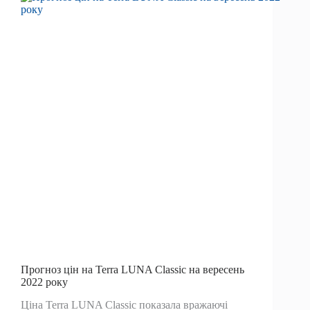
випробування
опору
близько
22
000
доларів
США
Прогноз цін на Terra LUNA Classic на вересень
2022 року
Ціна Terra LUNA Classic показала вражаючі