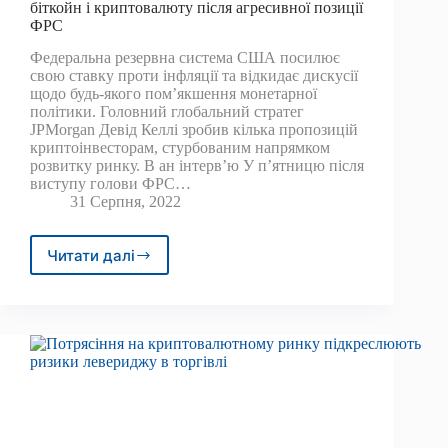
біткойн і криптовалюту після агресивної позиції
ФРС
Федеральна резервна система США посилює
свою ставку проти інфляції та відкидає дискусії
щодо будь-якого пом’якшення монетарної
політики. Головний глобальний стратег
JPMorgan Девід Келлі зробив кілька пропозицій
криптоінвесторам, стурбованим напрямком
розвитку ринку. В ан інтерв’ю У п’ятницю після
виступу голови ФРС…
31 Серпня, 2022
Читати далі
Стратег
JPMorgan
радить
інвесторам
продавати
біткойн
і
криптовалюту
після
агресивної