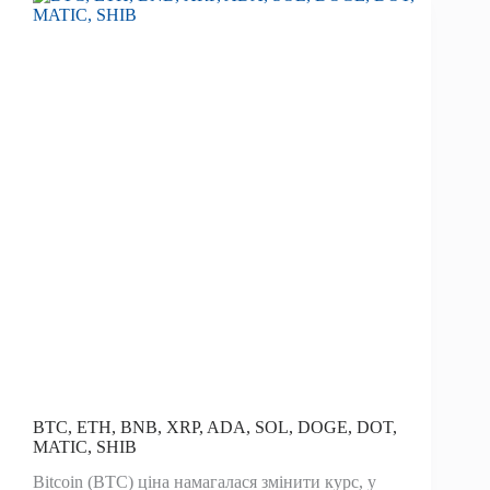
падіння
у
вересні
BTC, ETH, BNB, XRP, ADA, SOL, DOGE, DOT,
MATIC, SHIB
Bitcoin (BTC) ціна намагалася змінити курс, у