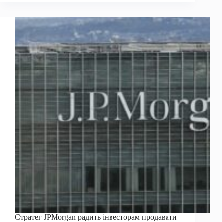
Nexo
прискорилося
в
серпні.
Це
покупка
у
вересні?
Стратег JPMorgan радить інвесторам продавати