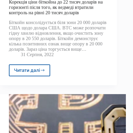
Корекція ціни біткойна до 22 тисяч доларів на
горизонті після того, як ведмеді втратили
контроль на рівні 20 тисяч доларів
Біткойн консолідується біля зони 20 000 доларів
США щодо долара США. BTC може розпочати
гідну хвилю відновлення, якщо очистить зону
опору в 20 550 доларів. Біткойн демонструє
кілька позитивних ознак вище опору в 20 000
доларів. Зараз ціна торгується вище…
31 Серпня, 2022
Читати далі
Корекція
ціни
біткойна
до
22
тисяч
доларів
на
горизонті
після
того,