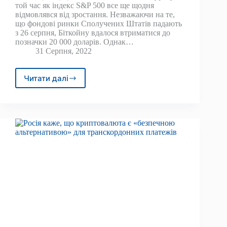
той час як індекс S&P 500 все ще щодня
відмовлявся від зростання. Незважаючи на те,
що фондові ринки Сполучених Штатів падають
з 26 серпня, Біткойну вдалося втриматися до
позначки 20 000 доларів. Однак…
31 Серпня, 2022
Читати далі
BTC,
ETH,
BNB,
XRP,
ADA,
SOL,
DOGE,
DOT,
MATIC,
SHIB