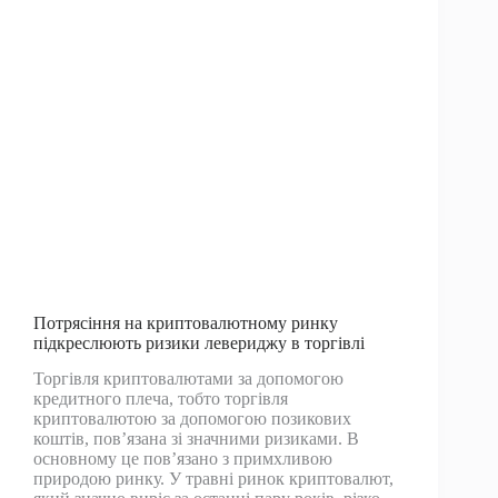
позиції
ФРС
Потрясіння на криптовалютному ринку
підкреслюють ризики левериджу в торгівлі
Торгівля криптовалютами за допомогою
кредитного плеча, тобто торгівля
криптовалютою за допомогою позикових
коштів, пов’язана зі значними ризиками. В
основному це пов’язано з примхливою
природою ринку. У травні ринок криптовалют,