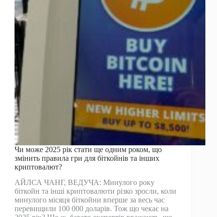
чи
збережеться
імпульс
для
криптовалют
у
2025
році?
Чи може 2025 рік стати ще одним роком, що
змінить правила гри для біткойнів та інших
криптовалют?
АЙЛСА ЧАНГ, ВЕДУЧА: Минулого року
біткойн та інші криптовалюти різко зросли, коли
минулого місяця біткойни вперше за весь час
перевищили 100 000 доларів. Тож що чекає на