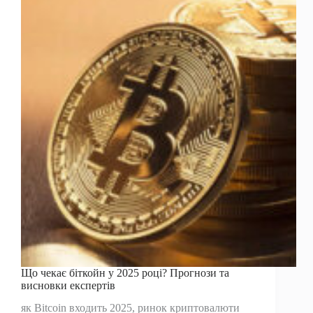
відтоки
за
один
день
Що чекає біткойн у 2025 році? Прогнози та
висновки експертів
як Bitcoin входить 2025, ринок криптовалюти