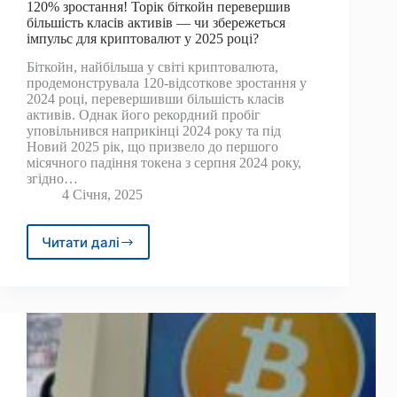
120% зростання! Торік біткойн перевершив
більшість класів активів — чи збережеться
імпульс для криптовалют у 2025 році?
Біткойн, найбільша у світі криптовалюта,
продемонструвала 120-відсоткове зростання у
2024 році, перевершивши більшість класів
активів. Однак його рекордний пробіг
уповільнився наприкінці 2024 року та під
Новий 2025 рік, що призвело до першого
місячного падіння токена з серпня 2024 року,
згідно…
4 Січня, 2025
Читати далі
120%
зростання!
Торік
біткойн
перевершив
більшість
класів
активів
—