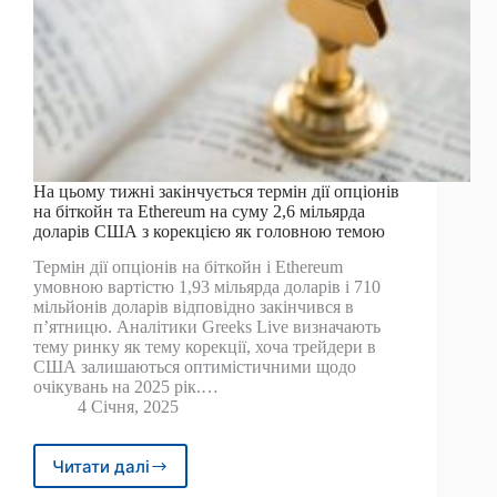
На цьому тижні закінчується термін дії опціонів
на біткойн та Ethereum на суму 2,6 мільярда
доларів США з корекцією як головною темою
Термін дії опціонів на біткойн і Ethereum
умовною вартістю 1,93 мільярда доларів і 710
мільйонів доларів відповідно закінчився в
п’ятницю. Аналітики Greeks Live визначають
тему ринку як тему корекції, хоча трейдери в
США залишаються оптимістичними щодо
очікувань на 2025 рік.…
4 Січня, 2025
Читати далі
На
цьому