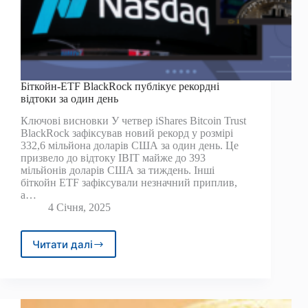
Біткойн-ETF BlackRock публікує рекордні
відтоки за один день
Ключові висновки У четвер iShares Bitcoin Trust
BlackRock зафіксував новий рекорд у розмірі
332,6 мільйона доларів США за один день. Це
призвело до відтоку IBIT майже до 393
мільйонів доларів США за тиждень. Інші
біткойн ETF зафіксували незначний приплив,
а…
4 Січня, 2025
Читати далі
Біткойн-
ETF
BlackRock
публікує
рекордні