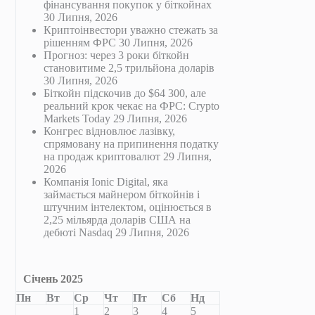
фінансування покупок у біткойнах
30 Липня, 2026
Криптоінвестори уважно стежать за
рішенням ФРС
30 Липня, 2026
Прогноз: через 3 роки біткойн
становитиме 2,5 трильйона доларів
30 Липня, 2026
Біткойн підскочив до $64 300, але
реальний крок чекає на ФРС: Crypto
Markets Today
29 Липня, 2026
Конгрес відновлює лазівку,
спрямовану на припинення податку
на продаж криптовалют
29 Липня,
2026
Компанія Ionic Digital, яка
займається майнером біткойнів і
штучним інтелектом, оцінюється в
2,25 мільярда доларів США на
дебюті Nasdaq
29 Липня, 2026
Січень 2025
Пн
Вт
Ср
Чт
Пт
Сб
Нд
1
2
3
4
5