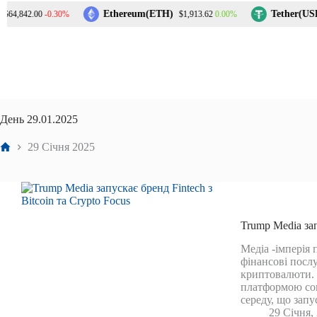
Перейти
Ethereum(ETH)
Tether(USD
-0.30%
0.00%
64,842.00
$1,913.62
до
вмісту
День
29.01.2025
Головна
29 Січня 2025
Trump Media зап
Медіа -імперія
фінансові послу
криптовалюти. 
платформою соці
середу, що запу
29 Січня,