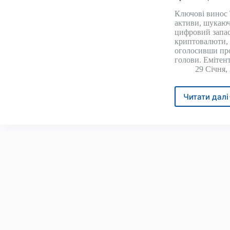
фонд
Ключові винос 
ринк
активи, шукаюч
в
цифровий запас
історі
криптовалюти,
каже
оголосивши про
що
голови. Емітен
Бітк
29 Січня,
(BTC
буде
Читати далі
бум
3
бітк
та
крип
змін
прот
перш
тижн
Трам
ще
в
Овал
кабін