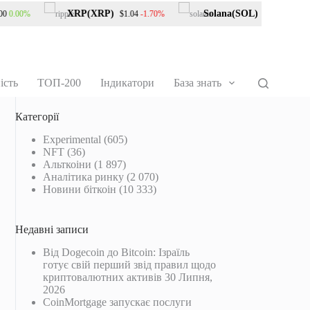
XRP(XRP)
Solana(SOL)
0.00%
-1.70%
-0.90%
$1.04
$73.63
ість
ТОП-200
Індикатори
База знать
Категорії
Experimental
(605)
NFT
(36)
Альткоіни
(1 897)
Аналітика ринку
(2 070)
Новини біткоін
(10 333)
Недавні записи
Від Dogecoin до Bitcoin: Ізраїль
готує свій перший звід правил щодо
криптовалютних активів
30 Липня,
2026
CoinMortgage запускає послуги