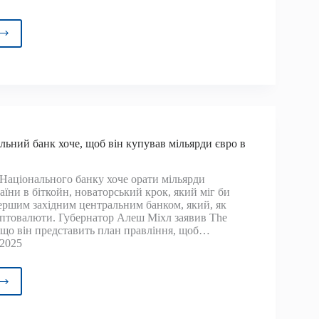
p
a
скає
д
ch
in
льний банк хоче, щоб він купував мільярди євро в
to
s
 Національного банку хоче орати мільярди
аїни в біткойн, новаторський крок, який міг би
ершим західним центральним банком, який, як
иптовалюти. Губернатор Алеш Міхл заявив The
, що він представить план правління, щоб…
 2025
кий
ральний