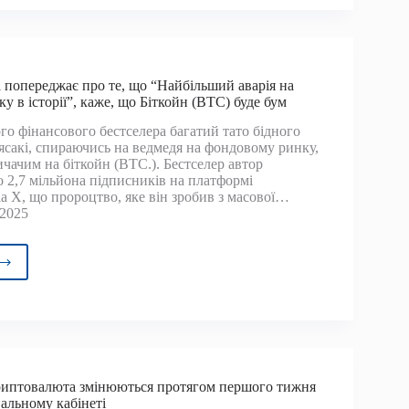
вав
ярди
і попереджає про те, що “Найбільший аварія на
 в історії”, каже, що Біткойн (BTC) буде бум
го фінансового бестселера багатий тато бідного
йні
іясакі, спираючись на ведмедя на фондовому ринку,
чачим на біткойн (BTC.). Бестселер автор
о 2,7 мільйона підписників на платформі
а X, що пророцтво, яке він зробив з масової…
 2025
рт
акі
реджає
більший
криптовалюта змінюються протягом першого тижня
я
альному кабінеті