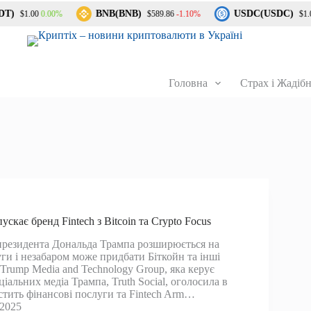
T)
BNB(BNB)
USDC(USDC)
0.00%
-1.10%
$1.00
$589.86
$1.00
Головна
Страх і Жадібн
ускає бренд Fintech з Bitcoin та Crypto Focus
 президента Дональда Трампа розширюється на
ги і незабаром може придбати Біткойн та інші
Trump Media and Technology Group, яка керує
альних медіа Трампа, Truth Social, оголосила в
стить фінансові послуги та Fintech Arm…
 2025