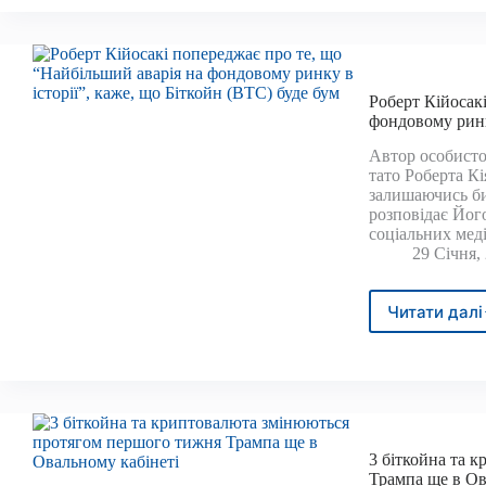
хоче,
щоб
він
купу
міль
Роберт Кійосак
євро
фондовому ринку
в
Автор особисто
бітко
тато Роберта К
залишаючись би
розповідає Йог
соціальних меді
29 Січня,
Читати далі
Робе
Кійос
попе
про
те,
що
“Най
3 біткойна та 
аварі
Трампа ще в Ов
на