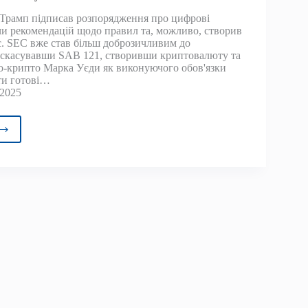
овому
Трамп підписав розпорядження про цифрові
у
и рекомендацій щодо правил та, можливо, створив
. SEC вже став більш доброзичливим до
ї”,
 скасувавши SAB 121, створивши криптовалюту та
,
-крипто Марка Уєди як виконуючого обов'язки
ти готові…
ойн
 2025
)
ойна
товалюта
юються
ягом
ого
я
па
ьному
еті