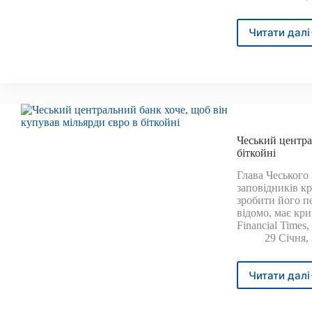
Читати далі
Trum
Medi
запу
брен
Finte
з
Bitco
та
Чеський центра
Cryp
біткойні
Focu
Глава Чеського
заповідників кр
зробити його п
відомо, має кр
Financial Times
29 Січня,
Читати далі
Чесь
цент
банк