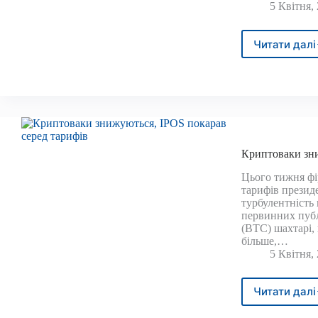
5 Квітня,
Читати далі
Торг
бітк
готу
до
ралі
до
100
тис.
Криптоваки зни
Дол.
Цього тижня фі
тарифів презид
турбулентність 
первинних публ
(BTC) шахтарі,
більше,…
5 Квітня,
Читати далі
Крип
зниж