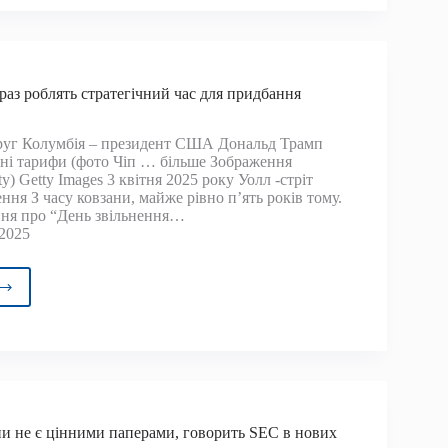
in:
ільно
одить
раз роблять стратегічний час для придбання
вої
руг Колумбія – президент США Дональд Трамп
па
ні тарифи (фото Чіп … більше Зображення
ty) Getty Images 3 квітня 2025 року Уолл -стріт
ння З часу ковзани, майже рівно п’ять років тому.
ня про “День звільнення…
 2025
фи
з
ять
тегічний
бання
ни не є цінними паперами, говорить SEC в нових
ойна