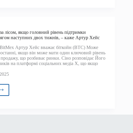
рав
д
фів
оза лісом, якщо головний рівень підтримки
ягом наступних двох тижнів, – каже Артур Хейс
BitMex Артур Хейс вважає біткойн (BTC) Може
ростанні, якщо він може мати один ключовий рівень
о продажу, що розбиває ринки. Сіно розповідає Його
ників на платформі соціальних медіа X, що якщо
 2025
ойн
,
вний
ь
римки