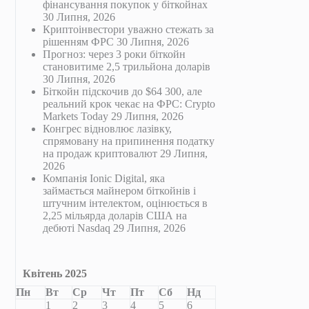
фінансування покупок у біткойнах
30 Липня, 2026
Криптоінвестори уважно стежать за
рішенням ФРС
30 Липня, 2026
Прогноз: через 3 роки біткойн
становитиме 2,5 трильйона доларів
30 Липня, 2026
Біткойн підскочив до $64 300, але
реальний крок чекає на ФРС: Crypto
Markets Today
29 Липня, 2026
Конгрес відновлює лазівку,
спрямовану на припинення податку
на продаж криптовалют
29 Липня,
2026
Компанія Ionic Digital, яка
займається майнером біткойнів і
штучним інтелектом, оцінюється в
2,25 мільярда доларів США на
дебюті Nasdaq
29 Липня, 2026
Квітень 2025
Пн
Вт
Ср
Чт
Пт
Сб
Нд
1
2
3
4
5
6