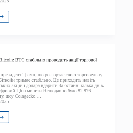
 2025
na
апляє
і
ни,
ги
itcoin: BTC стабільно проводить акції торгової
зують
президент Трамп, що розгортає свою торговельну
сть
 Біткойн тримає стабільно. Це приходить навіть
ьких акцій і долара вдарити За останні кілька днів.
фровий Ціна монети Нещодавно було 82 876
уватиме
ету, шоу Coingecko.…
 2025
?
о
я