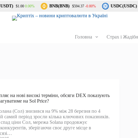
USDT)
BNB(BNB)
USDC(USDC)
0.00%
-0.80%
$1.00
$594.37
$
Головна
Страх і Жадібн
апляє на нові високі терміни, обсяги DEX показують
еагуватиме на Sol Price?
олана (Сол) знизився на 9% між 28 березня по 4
той самий період зросли кілька ключових показників.
спад ціни Сол, мережа Solana продовжує
конкурентів, зберігаючи своє друге місце в
бсязі…