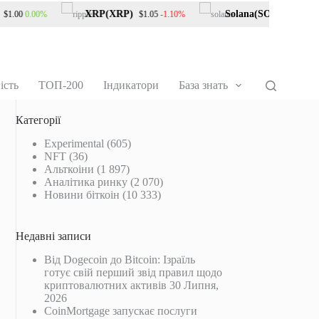
XRP(XRP)
Solana(SOL)
0.00%
-1.10%
-0.
1.00
$1.05
$73.49
ість
ТОП-200
Індикатори
База знать
Категорії
Experimental
(605)
NFT
(36)
Альткоіни
(1 897)
Аналітика ринку
(2 070)
Новини біткоін
(10 333)
Недавні записи
Від Dogecoin до Bitcoin: Ізраїль
готує свій перший звід правил щодо
криптовалютних активів
30 Липня,
2026
CoinMortgage запускає послуги