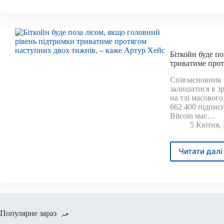
IPOS
пока
сере
тари
Біткойн буде п
триватиме прот
Співзасновник 
залишатися в з
на тлі масовог
662 400 підпис
Bitcoin має…
5 Квітня,
Читати далі
Бітк
буде
поза
лісом
якщо
голо
рівен
Популярне зараз
підт