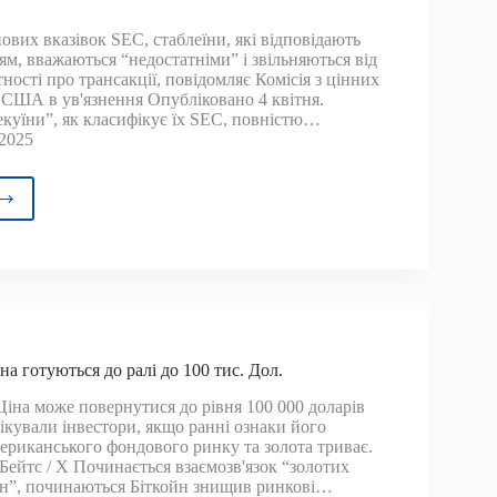
ових вказівок SEC, стаблеїни, які відповідають
ям, вважаються “недостатніми” і звільняються від
ності про трансакції, повідомляє Комісія з цінних
ж США в ув'язнення Опубліковано 4 квітня.
екуїни”, як класифікує їх SEC, повністю…
 2025
мі
леїни
ими
рами,
рить
на готуються до ралі до 100 тис. Дол.
х
Ціна може повернутися до рівня 100 000 доларів
вках
ікували інвестори, якщо ранні ознаки його
мериканського фондового ринку та золота триває.
Бейтс / Х Починається взаємозв'язок “золотих
йн”, починаються Біткойн знищив ринкові…