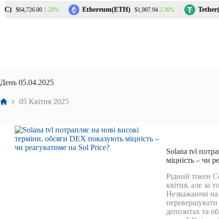
Перейти
C)
Ethereum(ETH)
Tether(
1.20%
2.30%
$64,726.00
$1,907.94
до
вмісту
День
05.04.2025
Головна
05 Квітня 2025
Solana tvl потр
міцність – чи р
Рідний токен С
квітня, але за 
Незважаючи на 
перевершувати 
депозитах та о