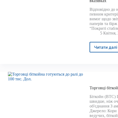
вказівках
Відповідно до н
певним критері
вимог щодо звіт
паперів та бір
“Покриті стабл
5 Квітня,
Читати далі
Окре
стаб
не
є
цінн
папе
гово
SEC
Торговці біткой
в
нови
Біткойн (BTC) 
вказі
швидше, ніж оч
об'єднання З а
Джерело: Кори 
ведучих, бітко