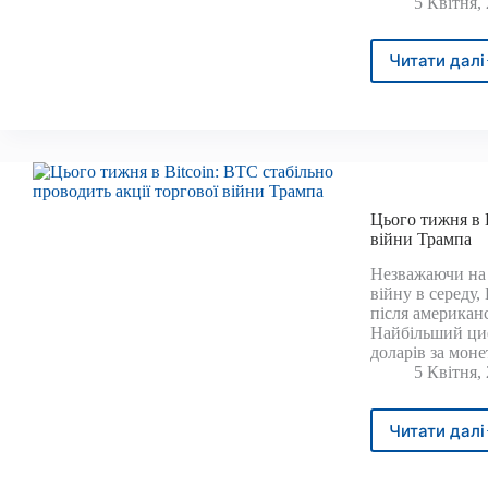
5 Квітня,
Читати далі
Sola
tvl
потр
на
нові
висок
термі
обся
Цього тижня в B
DEX
війни Трампа
пока
Незважаючи на 
міцні
війну в середу,
–
після американс
чи
Найбільший ци
реаг
доларів за мон
на
5 Квітня,
Sol
Price
Читати далі
Цьог
тижн
в