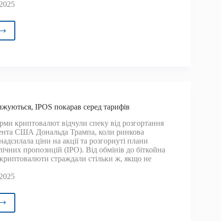
 2025
овці
ойна
ються
жуються, IPOS покарав серед тарифів
рми криптовалют відчули спеку від розгортання
ента США Дональда Трампа, коли ринкова
надсилала ціни на акції та розгорнуті плани
ічних пропозицій (IPO). Від обмінів до біткойна
 криптовалюти страждали стільки ж, якщо не
 2025
товаки
уються,