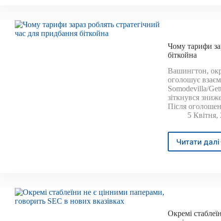
Bitco
BTC
стаб
пров
акції
Чому тарифи за
торго
біткойна
війни
Вашингтон, ок
Трам
оголошує взаєм
Somodevilla/Get
зіткнувся зниже
Після оголошен
5 Квітня,
Читати далі
Чому
тари
зара
робл
стра
час
для
прид
Окремі стаблеї
бітк