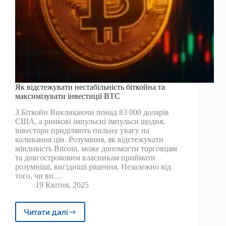
Як відстежувати нестабільність біткойна та
максимізувати інвестиції BTC
З Біткойн Викликаючи понад 83 000 доларів
США, а ринкові імпульсні імпульси щодня,
інвестори приділяють пильну увагу на
коливання цін. Розуміння, як відстежувати
мінливість Bitcoin, може допомогти торговцям
та довгостроковим власникам приймати
розумніші, вигідніші рішення. Незалежно від
того, чи ви…
19 Квітня, 2025
Читати далі
Як
відстежувати