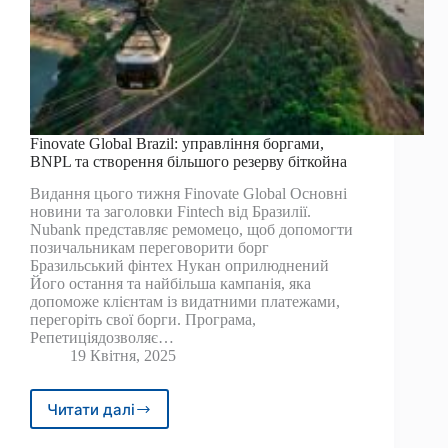
Finovate Global Brazil: управління боргами,
BNPL та створення більшого резерву біткойна
Видання цього тижня Finovate Global Основні
новини та заголовки Fintech від Бразилії.
Nubank представляє ремомецо, щоб допомогти
позичальникам переговорити борг
Бразильський фінтех Нукан оприлюднений
Його остання та найбільша кампанія, яка
допоможе клієнтам із видатними платежами,
перегоріть свої борги. Програма,
Репетиціядозволяє…
19 Квітня, 2025
Читати далі
Finovate
Global