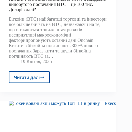
видобутого постачання BTC – це 100 тис.
Доларів далі?
Біткойн (BTC) найбагатші торговці та інвестори
все більше бичать на BTC, незважаючи на те,
що стикаються з зниженням ризиків
несприятливі макроекономічні
факторипропонують останні дані Onchain.
Китати з біткойна поглинають 300% нового
постачання Зараз кити та акули біткойна
поглинають BTC за…
19 Квітня, 2025
Читати далі
Китати
з
біткойна
поглинають
300%
нещодавно
видобутого
постачання
BTC
–