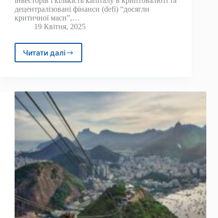
інвесторів і кількість капіталу в криптовалюті та
децентралізовані фінанси (defi) “досягли
критичної маси”,…
19 Квітня, 2025
Читати далі
Crypto,
Defi
може
розширити
розрив
багатства,
дестабілізувати
фінанси:
звіт
про
BIS