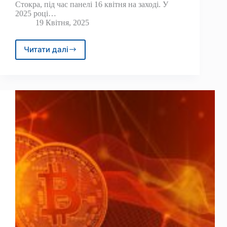
Стокра, під час панелі 16 квітня на заході. У
2025 році…
19 Квітня, 2025
Читати далі
Токенізовані
акції
можуть
Топ
-1T
в
ринку
–
Execs