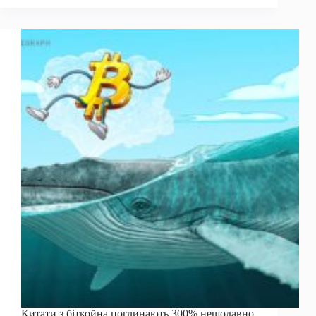
Brazil:
управління
боргами,
BNPL
та
створення
більшого
резерву
біткойна
Китати з біткойна поглинають 300% нещодавно