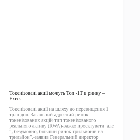
це
100
тис.
Доларів
далі?
Токенізовані акції можуть Топ -1T в ринку –
Execs
Токенізовані акції на шляху до перевищення 1
трлн дол. Загальний адресний ринок
токенізованих акцій-тип токенізованого
реального активу (RWA)-важко проектувати, але
“, безумовно, більший ринок трильйонів на
трильйон”,-заявив Генеральний директор