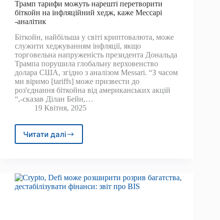
Трамп тарифи можуть нарешті перетворити
біткойн на інфляційний хедж, каже Мессарі
-аналітик
Біткойн, найбільша у світі криптовалюта, може
служити хеджуванням інфляції, якщо
торговельна напруженість президента Дональда
Трампа порушила глобальну верховенство
долара США, згідно з аналізом Messari. “З часом
ми віримо [tariffs] може призвести до
роз'єднання біткойна від американських акцій
“,-сказав Ділан Бейн,…
19 Квітня, 2025
Читати далі
Трамп
тарифи
можуть
нарешті
перетворити
біткойн
на
інфляційний
хедж,