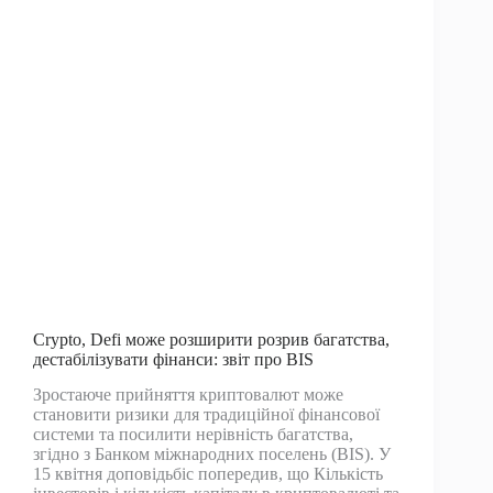
каже
Мессарі
-аналітик
Crypto, Defi може розширити розрив багатства,
дестабілізувати фінанси: звіт про BIS
Зростаюче прийняття криптовалют може
становити ризики для традиційної фінансової
системи та посилити нерівність багатства,
згідно з Банком міжнародних поселень (BIS). У
15 квітня доповідьбіс попередив, що Кількість