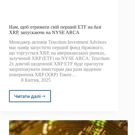
Нам, щоб отримати свій перший ETF на базі
XRP, запускаючи на NYSE ARCA
Менеджер активів Teucrium Investment Advisors
має намір запустити перший фонд біржового,
що торгується XRP, на американських ринках,
залучений XRP (ETF) на NYSE ARCA. Teucrium
2x довгий щоденний XRP ETF буде прагнути
запропонувати інвесторам два рази щоденне
повернення XRP (XRP) Токен…
8 Квітня, 2025
Читати далі
Нам,
щоб
отримати
свій
перший
ETF
на