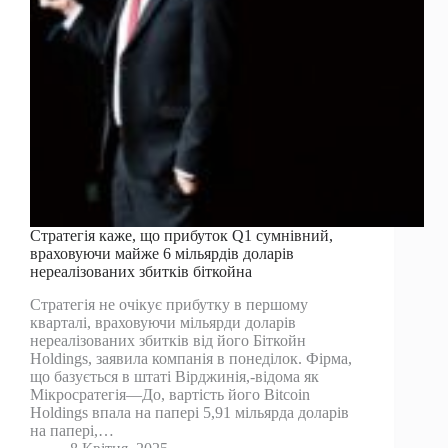
Стратегія каже, що прибуток Q1 сумнівний,
враховуючи майже 6 мільярдів доларів
нереалізованих збитків біткойна
Стратегія не очікує прибутку в першому
кварталі, враховуючи мільярди доларів
нереалізованих збитків від його Біткойн
Holdings, заявила компанія в понеділок. Фірма,
що базується в штаті Вірджинія,-відома як
Мікросратегія—До, вартість його Bitcoin
Holdings впала на папері 5,91 мільярда доларів
на папері,…