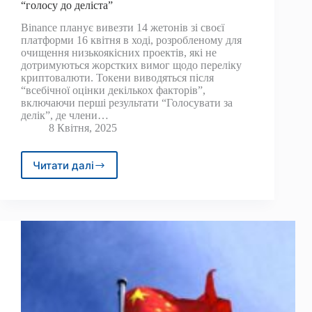
“голосу до деліста”
Binance планує вивезти 14 жетонів зі своєї
платформи 16 квітня в ході, розробленому для
очищення низькоякісних проектів, які не
дотримуються жорстких вимог щодо переліку
криптовалюти. Токени виводяться після
“всебічної оцінки декількох факторів”,
включаючи перші результати “Голосувати за
делік”, де члени…
8 Квітня, 2025
Читати далі
Binance
для
очищення
14
жетонів
після
процесу
“голосу
до
деліста”