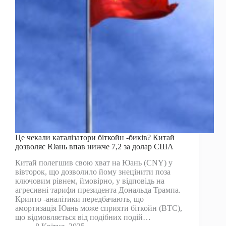
Це чекали каталізатори біткойн -биків? Китай
дозволяє Юань впав нижче 7,2 за долар США
Китай полегшив свою хват на Юань (CNY) у
вівторок, що дозволило йому знецінити поза
ключовим рівнем, ймовірно, у відповідь на
агресивні тарифи президента Дональда Трампа.
Крипто -аналітики передбачають, що
амортизація Юань може сприяти біткойн (BTC),
що відмовляється від подібних подій…