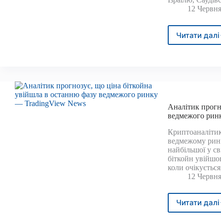
12 Червня
Читати далі
Бітк
зріс
вище
63
000
долар
оскіл
Трам
Аналітик прогн
скас
ведмежого рин
удар
Криптоаналітик
по
ведмежому ринк
Ірану
найбільшої у св
та
біткойн увійшов
сигн
коли очікуєтьс
про
12 Червня
мирн
угод
Читати далі
Анал
прог