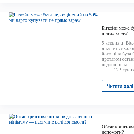
м
найб
публ
влас
бітко
Біткойн може б
після
прямо зараз?
IPO
5 червня ц. Bi
нижче психологі
його ціна була 
протягом останн
недооцінена…
12 Червня
Читати далі
Бітк
мож
бути
недо
на
50%.
Чи
Обсяг криптова
варт
допомоги?
купу