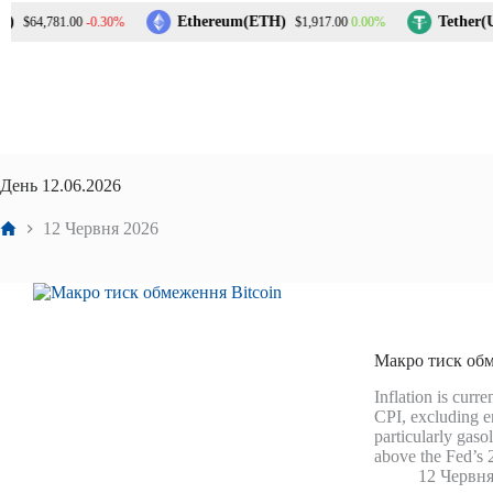
Перейти
Ethereum(ETH)
Tether(U
-0.30%
0.00%
$64,781.00
$1,917.00
до
вмісту
День
12.06.2026
Головна
12 Червня 2026
Макро тиск обм
Inflation is curre
CPI, excluding e
particularly gasol
above the Fed’s 
12 Червня