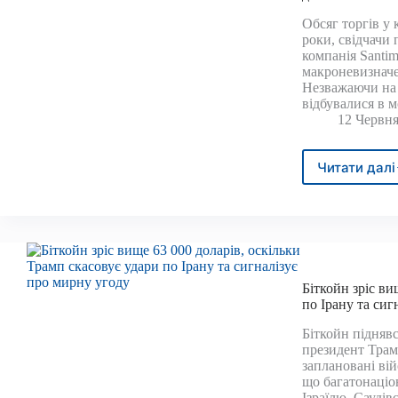
це
Обсяг торгів у 
прям
роки, свідчачи 
зара
компанія Santim
макроневизначе
Незважаючи на 
відбувалися в 
12 Червня
Читати далі
Обся
крип
впав
до
2-
річно
міні
Біткойн зріс ви
—
по Ірану та сиг
наст
ралі
Біткойн піднявс
допо
президент Трамп
заплановані вій
що багатонаціо
Ізраїлю, Саудів