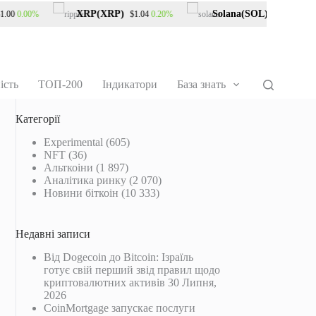
XRP(XRP)
Solana(SOL)
0.00%
0.20%
2.10%
00
$1.04
$76.29
ість
ТОП-200
Індикатори
База знать
Категорії
Experimental
(605)
NFT
(36)
Альткоіни
(1 897)
Аналітика ринку
(2 070)
Новини біткоін
(10 333)
Недавні записи
Від Dogecoin до Bitcoin: Ізраїль
готує свій перший звід правил щодо
криптовалютних активів
30 Липня,
2026
CoinMortgage запускає послуги