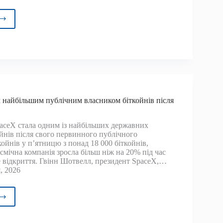
о
ження
in
м найбільшим публічним власником біткойнів після
paceX стала одним із найбільших державних
ойнів після свого первинного публічного
ойнів у п’ятницю з понад 18 000 біткойнів,
смічна компанія зросла більш ніж на 20% під час
е відкриття. Гвінн Шотвелл, президент SpaceX,…
, 2026
eX