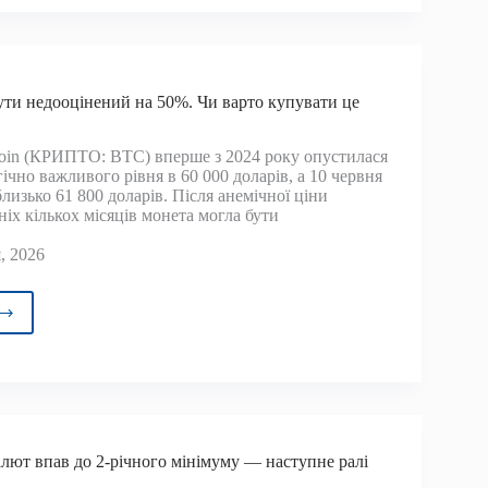
ільшим
ічним
ником
йнів
ути недооцінений на 50%. Чи варто купувати це
tcoin (КРИПТО: BTC) вперше з 2024 року опустилася
чно важливого рівня в 60 000 доларів, а 10 червня
близько 61 800 доларів. Після анемічної ціни
іх кількох місяців монета могла бути
, 2026
ойн
е
оцінений
лют впав до 2-річного мінімуму — наступне ралі
о
вати