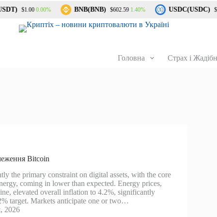
SDT)
BNB(BNB)
USDC(USDC)
0.00%
1.40%
$1.00
$602.59
$1.
Головна
Страх і Жадібн
еження Bitcoin
ntly the primary constraint on digital assets, with the core
nergy, coming in lower than expected. Energy prices,
ine, elevated overall inflation to 4.2%, significantly
2% target. Markets anticipate one or two…
, 2026