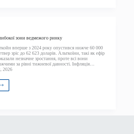
ойна
шла
нню
глибокої зони ведмежого ринку
ежого
ткойн вперше з 2024 року опустився нижче 60 000
у
етвер зріс до 62 623 доларів. Альткоїни, такі як ефір
казали незначне зростання, проте всі вони
ingView
жчими за рівні тижневої давності. Інфляція…
, 2026
ойн
г
кої
ежого
у