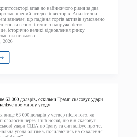
криптосекторі впав до найнижчого рівня за два
о
про зменшений інтерес інвесторів. Аналітична
з?
ent зазначає, що падіння торгів активів зумовлено
ністю та геополітичною напруженістю.
це, історично великі відновлення ринку
моменти низького…
, 2026
г
товалют
го
муму
ще 63 000 доларів, оскільки Трамп скасовує удари
налізує про мирну угоду
упне
я вище 63 000 доларів у четвер після того, як
моги?
 оголосив через Truth Social, що він скасовує
ськові удари США по Ірану та сигналізує про те,
нальна угода близька, посилаючись на схвалення
ської Аравії,…