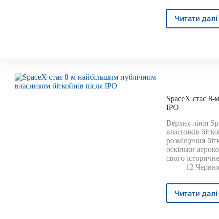
Читати далі
Макр
тиск
обме
Bitco
SpaceX стає 8-
IPO
Верхня лінія S
власників бітк
розміщення бітк
оскільки аероко
свого історичн
12 Червня
Читати далі
Spac
стає
8-