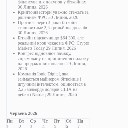
фінансування покупок у біткойнах
30 Липня, 2026
Криптоінвестори уважно стежать за
рішенням ФРС
30 Липня, 2026
Прогноз: через 3 роки біткойн
становитиме 2,5 трильйона доларів
30 Липня, 2026
Біткойн підскочив до $64 300, але
реальний крок чекає на ФРС: Crypto
Markets Today
29 Липня, 2026
Конгрес відновлює лазівку,
спрямовану на припинення податку
на продаж криптовалют
29 Липня,
2026
Компанія Ionic Digital, яка
займається майнером біткойнів і
штучним інтелектом, оцінюється в
2,25 мільярда доларів США на
дебюті Nasdaq
29 Липня, 2026
Червень 2026
Пн
Вт
Ср
Чт
Пт
Сб
Нд
1
2
3
4
5
6
7