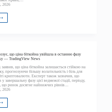
, 2026
ойн
ів,
ьки
п
озує, що ціна біткойна увійшла в останню фазу
овує
ку — TradingView News
и
 заявив, що ціна біткойна залишається стійкою на
у, прогнозуючи більшу волатильність і біль для
іті криптовалюти. Експерт також зазначив, що
 у завершальну фазу цієї ведмежої стадії, періоду,
алізує
я, що ринок досягне найнижчих рівнів…
, 2026
у
у
ітик
нозує,