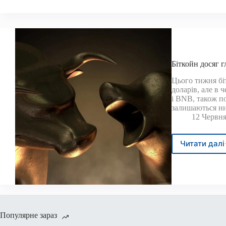
що
ціна
бітк
увій
в
оста
фазу
Біткойн досяг 
ведм
Цього тижня бі
ринк
доларів, але в ч
—
і BNB, також по
Trad
залишаються ни
News
12 Червня
Читати далі
Бітк
дося
глибо
зони
ведм
ринк
Популярне зараз