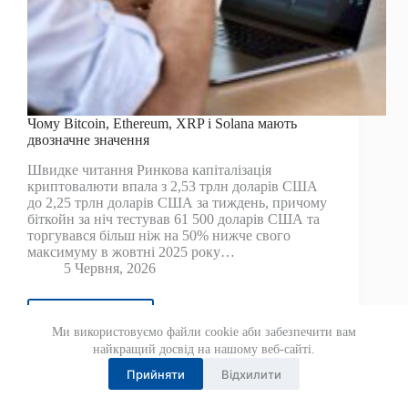
Чому Bitcoin, Ethereum, XRP і Solana мають
двозначне значення
Швидке читання Ринкова капіталізація
криптовалюти впала з 2,53 трлн доларів США
до 2,25 трлн доларів США за тиждень, причому
біткойн за ніч тестував 61 500 доларів США та
торгувався більш ніж на 50% нижче свого
максимуму в жовтні 2025 року…
5 Червня, 2026
Читати далі
Чому
Ми використовуємо файли cookie аби забезпечити вам
Bitcoin,
найкращий досвід на нашому веб-сайті.
Ethereum,
Прийняти
Відхилити
XRP
і