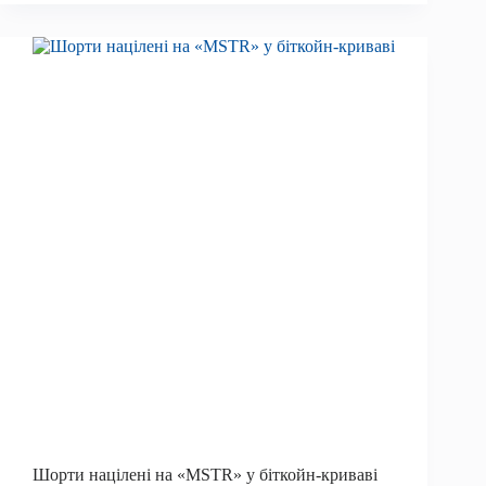
нижче
60
000
доларів
США
вперше
після
перемоги
Трампа
у
2024
році
Шорти націлені на «MSTR» у біткойн-криваві