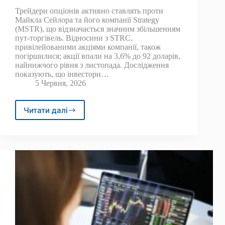
Трейдери опціонів активно ставлять проти
Майкла Сейлора та його компанії Strategy
(MSTR), що відзначається значним збільшенням
пут-торгівель. Відносини з STRC,
привілейованими акціями компанії, також
погіршилися; акції впали на 3,6% до 92 доларів,
найнижчого рівня з листопада. Дослідження
показують, що інвестори…
5 Червня, 2026
Читати далі
Шорти
націлені
на
«MSTR»
у
біткойн-
криваві