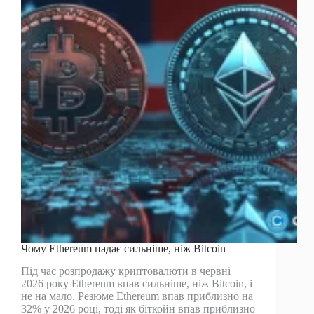
року
повторюються
–
54
тисячі
доларів
далі?
Чому Ethereum падає сильніше, ніж Bitcoin
Під час розпродажу криптовалюти в червні
2026 року Ethereum впав сильніше, ніж Bitcoin, і
не на мало. Резюме Ethereum впав приблизно на
32% у 2026 році, тоді як біткойн впав приблизно