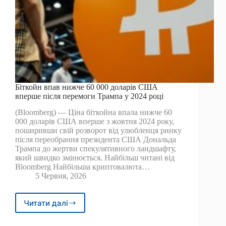
Біткойн впав нижче 60 000 доларів США
вперше після перемоги Трампа у 2024 році
(Bloomberg) — Ціна біткойна впала нижче 60
000 доларів США вперше з жовтня 2024 року,
поширивши свій розворот від улюбленця ринку
після переобрання президента США Дональда
Трампа до жертви спекулятивного ландшафту,
який швидко змінюється. Найбільш читані від
Bloomberg Найбільша криптовалюта…
5 Червня, 2026
Читати далі
Біткойн
впав