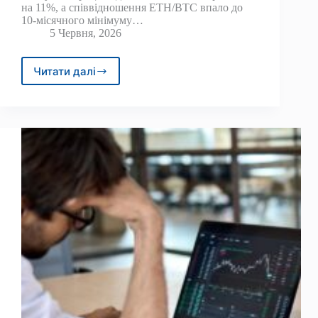
на 11%, а співвідношення ETH/BTC впало до
10-місячного мінімуму…
5 Червня, 2026
Читати далі
Чому
Ethereum
падає
сильніше,
ніж
Bitcoin