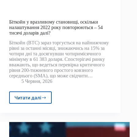
Біткойн у вразливому становищі, оскільки
налаштування 2022 року повторюються – 54
тисячі доларів далі?
Біткойн (BTC) зараз торгується на найнижчому
рівні за останні місяці, знижаючись на 15% за
чотири дні та досягнувши чотиримісячного
мінімуму в 61 383 доларя. Спостерігачі ринку
вважають, що ведеться перевірка критичного
рівня 200-тижневого простого ковзного
середнього (SMA), що може свідчити…
5 Червня, 2026
Читати далі
Біткойн
у
вразливому
становищі,
оскільки
налаштування
2022