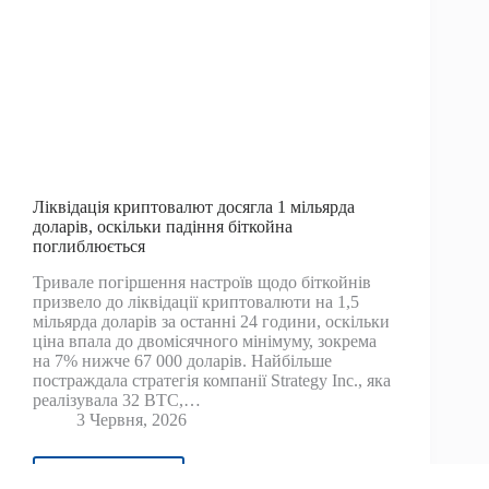
Ліквідація криптовалют досягла 1 мільярда
доларів, оскільки падіння біткойна
поглиблюється
Тривале погіршення настроїв щодо біткойнів
призвело до ліквідації криптовалюти на 1,5
мільярда доларів за останні 24 години, оскільки
ціна впала до двомісячного мінімуму, зокрема
на 7% нижче 67 000 доларів. Найбільше
постраждала стратегія компанії Strategy Inc., яка
реалізувала 32 BTC,…
3 Червня, 2026
Читати далі
Ліквідація