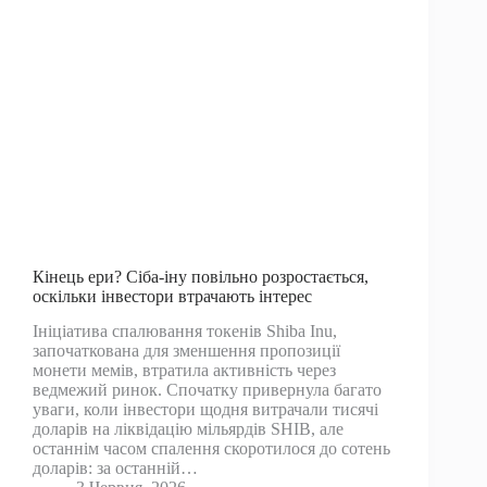
Кінець ери? Сіба-іну повільно розростається,
оскільки інвестори втрачають інтерес
Ініціатива спалювання токенів Shiba Inu,
започаткована для зменшення пропозиції
монети мемів, втратила активність через
ведмежий ринок. Спочатку привернула багато
уваги, коли інвестори щодня витрачали тисячі
доларів на ліквідацію мільярдів SHIB, але
останнім часом спалення скоротилося до сотень
доларів: за останній…