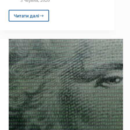
3 Червня, 2026
Читати далі
Кінець
ери?
Сіба-
іну
повільно
розростається,
оскільки
інвестори
втрачають
інтерес