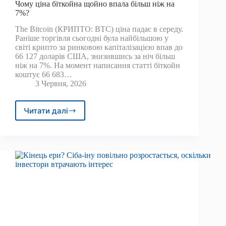
Чому ціна біткойна щойно впала більш ніж на
7%?
The Bitcoin (КРИПТО: BTC) ціна падає в середу.
Раніше торгівля сьогодні була найбільшою у
світі крипто за ринковою капіталізацією впав до
66 127 доларів США, знизившись за ніч більш
ніж на 7%. На момент написання статті біткойн
коштує 66 683…
3 Червня, 2026
Читати далі
Чому
ціна
біткойна
щойно
впала
більш
ніж
на
7%?