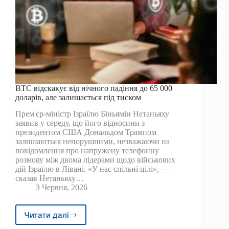
BTC відскакує від нічного падіння до 65 000
доларів, але залишається під тиском
Прем'єр-міністр Ізраїлю Біньямін Нетаньяху
заявив у середу, що його відносини з
президентом США Дональдом Трампом
залишаються непорушними, незважаючи на
повідомлення про напружену телефонну
розмову між двома лідерами щодо військових
дій Ізраїлю в Лівані. «У нас спільні цілі», —
сказав Нетаньяху…
3 Червня, 2026
Читати далі
BTC
відскакує