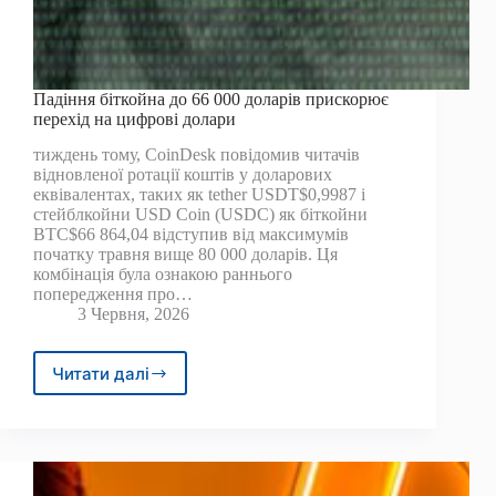
Падіння біткойна до 66 000 доларів прискорює
перехід на цифрові долари
тиждень тому, CoinDesk повідомив читачів
відновленої ротації коштів у доларових
еквівалентах, таких як tether USDT$0,9987 і
стейблкойни USD Coin (USDC) як біткойни
BTC$66 864,04 відступив від максимумів
початку травня вище 80 000 доларів. Ця
комбінація була ознакою раннього
попередження про…
3 Червня, 2026
Читати далі
Падіння
біткойна
до
66
000
доларів