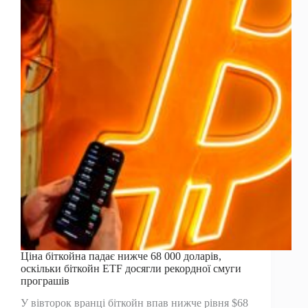
прискорює
перехід
на
цифрові
долари
Ціна біткойна падає нижче 68 000 доларів,
оскільки біткойн ETF досягли рекордної смуги
програшів
У вівторок вранці біткойн впав нижче рівня $68