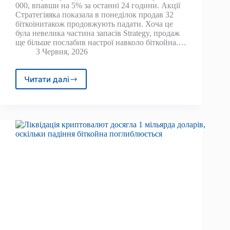
000, впавши на 5% за останні 24 години. Акції
Стратегіяяка показала в понеділок продав 32
біткоінитакож продовжують падати. Хоча це
була невелика частина запасів Strategy, продаж
ще більше послабив настрої навколо біткойна.…
3 Червня, 2026
Читати далі
Ціна
біткойна
падає
нижче
68
000
доларів,
оскільки
біткойн
ETF
досягли
рекордної
смуги
програшів