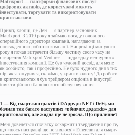
Matrixport — платформи фінансових послуг
цифрових активів, де користувачі можуть
інвестувати, торгувати та використовувати
криптоактиви.
Привіт, хлопці, це Ден — я партнер-засновник
Matrixport. З 2019 року я займаю посаду головного
операційного директора компанії, наглядаючи за
повсякденною роботою компанії. Наприкінці минулого
року я почав витрачати більшу частину свого часу на
створення Matrixport Ventures — підрозділу венчурного
інвестування компанії. Це був чудовий досвід для мене
як особисто, так і професійно. Не було нудного дня з тих
пір, як я занурився, скажімо, у криптовалюту! До роботи
в криптовалютах я був трейдером опціонів в індустрії
інвестиційного банківського обслуговування.
1 — Від смарт-контрактів і DApps до NFT і DeFi, ми
бачили так багато наступних «вбивчих додатків» для
криптовалют, але жодна ще не зросла. Що прилипне?
Мені доведеться спочатку оскаржити твердження про те,
що «щось насправді ще не знялося!» Ethereum для смарт-