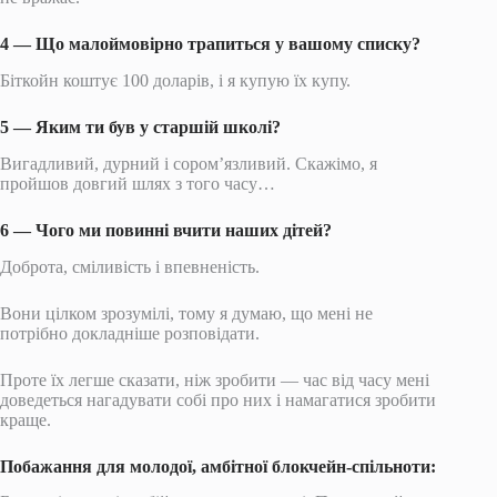
4 — Що малоймовірно трапиться у вашому списку?
Біткойн коштує 100 доларів, і я купую їх купу.
5 — Яким ти був у старшій школі?
Вигадливий, дурний і сором’язливий. Скажімо, я
пройшов довгий шлях з того часу…
6 — Чого ми повинні вчити наших дітей?
Доброта, сміливість і впевненість.
Вони цілком зрозумілі, тому я думаю, що мені не
потрібно докладніше розповідати.
Проте їх легше сказати, ніж зробити — час від часу мені
доведеться нагадувати собі про них і намагатися зробити
краще.
Побажання для молодої, амбітної блокчейн-спільноти: