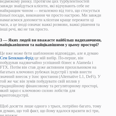
ведмежому ринку. Протягом цих турбулентностей
завжди знайдуться клієнти, які відчувають себе не
найкращим чином — незалежно від того, що стосується
їхньої посади, виконання чи просто настрою. Ми завжди
намагаємося допомогти клієнтам краще пережити ці
часи, а це іноді означає важкі розмови, важкі рішення та
інші речі, які не так просто.
3 — Яких людей ви вважаєте найбільш надихаючими,
найцікавішими та найцікавішими у цьому просторі?
Це вже може бути шаблонною відповіддю, але я думаю
Сем Бенкман-Фрід
це мій вибір. По-перше, він
побудував надзвичайно успішний бізнес в Alameda і
FTX. Потім він став дуже активним прихильником на
багатьох ключових рубежах індустрії і зумів внести
значний внесок у їхнє зростання (Alternative L1, DeFi). У
той же час він зумів побудувати свій вплив у
традиційному фінансовому та регуляторному просторі,
який зараз є ключовою силою лобістів для
криптоіндустрії.
Щоб досягти лише одного з трьох, потрібно багато, тому
я думаю, що той факт, що йому вдалося вразити всі три,
не вражає.