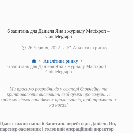
6 запитань для Даніеля Яна з журналу Matrixport –
Cointelegraph
26 Червня, 2022
Аналітика ринку
Головна
Аналітика ринку
6 запитань для Даніеля Яна з журналу Matrixport –
Cointelegraph
Ми просимо розробників у секторі блокчейну та
криптовалюти висловити свої думки про галузь… і
кидаємо кілька випадкових прихильників, щоб тримати їх
на ногах!
Цього тижня наша
6 Запитань перейти до
Даніель Ян,
партнер-засновник і головний операційний директор