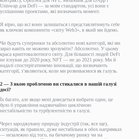
контракту, OpenSea для NFT, MetaMask для DApp і
Uniswap для DeFi — за моїм стандартом, усі вони є
успішними проектами, які визначають момент.
Я вірю, що всі вони залишаться і представлятимуть себе
як ключові компоненти «світу Web3», в який ми йдемо.
Чи будуть суперники та абсолютно нові категорії, які ми
зараз навіть не можемо зрозуміти? Абсолютно. У цьому
краса криптовалютного світу. Для більшості людей DeFi
не існував до 2020 року, NFT — не до 2021 року. Ми й
надалі спостерігатимемо інновації, що визначають
категорії, з’являються, коли ми розвиваємося як галузь.
2 — З якою проблемою ви стикалися в нашій галузі
досі?
Їх багато, але якщо мені доведеться вибрати один, це
було б управління надзвичайно циклічною
нестабільністю та турбулентністю в галузі.
Через зароджувану природу індустрії (так, все ще),
ситуація, як правило, дуже нестабільна в обох напрямках
— незалежно від того, на бичачому ринку чи на