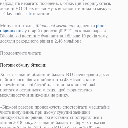
надходить небагато посилень, і, отже, ціни коригуються,
доки ці HODLers не зможуть встановити нижню межу»,
– Glassnode.
звіт
пояснив.
Минулого тижня,
Фінансові магнати
виділено а
різке
підвищення
у старій пропозиції BTC, оскільки адреси
Bitcoin, які востаннє були активні більше 10 років тому,
досягли рекордного рівня в 2,46 мільйона.
Продовжуйте читати
Потоки обміну біткоіни
Хоча загальний обмінний баланс BTC нещодавно досяг
найнижчого рівня приблизно за 48 місяців, кити
перемістили свої біткойн-активи на криптобіржі
протягом останнього місяця, щоб скористатися
можливостями зниження на ринку.
«Біржові резерви продовжують спостерігати масштабне
чисте вилучення, при цьому сукупні залишки
знижуються до рівнів, які востаннє спостерігалися з
липня 2018 року. Загальний баланс на біржах показав
сукупний відтік -750 тисяч BTC з березня 2020 року.