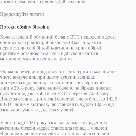
досягли рекордного рівня в 2,46 мільйона.
Продовжуйте читати
Потоки обміну біткоіни
Хоча загальний обмінний баланс BTC нещодавно досяг
найнижчого рівня приблизно за 48 місяців, кити
перемістили свої біткойн-активи на криптобіржі
протягом останнього місяця, щоб скористатися
можливостями зниження на ринку.
«Біржові резерви продовжують спостерігати масштабне
чисте вилучення, при цьому сукупні залишки
знижуються до рівнів, які востаннє спостерігалися з
липня 2018 року. Загальний баланс на біржах показав
сукупний відтік -750 тисяч BTC з березня 2020 року.
Лише за останні три місяці спостерігалося близько 142,5
k BTC лише у відтоках, що становить чудові 18,8% від
загальної суми», – додається у звіті.
У листопаді 2021 року загальна кількість щоденних
активних біткойн-адрес становила понад 1 мільйон.
Відповідно до щотижневого звіту про аналіз онлайн-