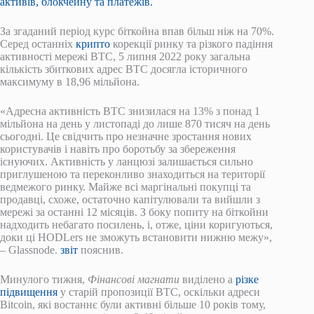
активів, блокчейну та платежів.
За згаданий період курс біткойна впав більш ніж на 70%.
Серед останніх
крипто
корекції ринку та різкого падіння
активності мережі BTC, 5 липня 2022 року загальна
кількість збиткових адрес BTC досягла історичного
максимуму в 18,96 мільйона.
«Адресна активність BTC знизилася на 13% з понад 1
мільйона на день у листопаді до лише 870 тисяч на день
сьогодні. Це свідчить про незначне зростання нових
користувачів і навіть про боротьбу за збереження
існуючих. Активність у ланцюзі залишається сильно
приглушеною та переконливо знаходиться на території
ведмежого ринку. Майже всі маргінальні покупці та
продавці, схоже, остаточно капітулювали та вийшли з
мережі за останні 12 місяців. З боку попиту на біткойни
надходить небагато посилень, і, отже, ціни коригуються,
доки ці HODLers не зможуть встановити нижню межу»,
– Glassnode.
звіт
пояснив.
Минулого тижня,
Фінансові магнати
виділено а
різке
підвищення
у старій пропозиції BTC, оскільки адреси
Bitcoin, які востаннє були активні більше 10 років тому,