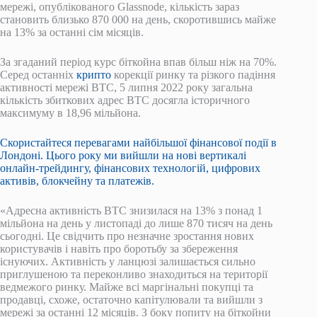
мережі, опублікованого Glassnode, кількість зараз
становить близько 870 000 на день, скоротившись майже
на 13% за останні сім місяців.
За згаданий період курс біткойна впав більш ніж на 70%.
Серед останніх
крипто
корекції ринку та різкого падіння
активності мережі BTC, 5 липня 2022 року загальна
кількість збиткових адрес BTC досягла історичного
максимуму в 18,96 мільйона.
Скористайтеся перевагами найбільшої фінансової події в
Лондоні. Цього року ми вийшли на нові вертикалі
онлайн-трейдингу, фінансових технологій, цифрових
активів, блокчейну та платежів.
«Адресна активність BTC знизилася на 13% з понад 1
мільйона на день у листопаді до лише 870 тисяч на день
сьогодні. Це свідчить про незначне зростання нових
користувачів і навіть про боротьбу за збереження
існуючих. Активність у ланцюзі залишається сильно
приглушеною та переконливо знаходиться на території
ведмежого ринку. Майже всі маргінальні покупці та
продавці, схоже, остаточно капітулювали та вийшли з
мережі за останні 12 місяців. З боку попиту на біткойни